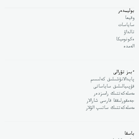
بوليمدەر
وقيعا
ساياسات
تالداۋ
ەكونوميكا
الەمدە
ءبىز تۋرالى
پايدالانۋشىلىق كەلىسىم
قۇپىيالىلىق ساياساتى
مەملەكەتتىك رامىزدەر
جەمقورلىققا قارسى شارالار
مەملەكەتتىك ساتىپ الۋلار
باسقا