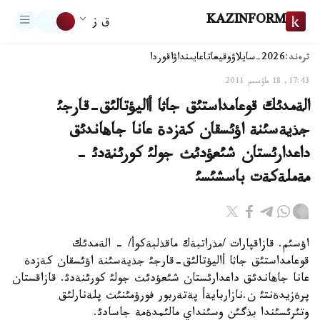
KAZINFORM
ق ز
ترەند:
2026-سايلاۋ
وقيعا
تاعايىنداۋ
اقوردا
17:43, 18 ماۋسىم 2011
الةمدئك قوعامداستئق جاثا أاليؤتالئق-قارجئ
جذيةسئنة اؤئسقان كةزدة عانا جاهاندئق
داعدارئستان شئعؤدئث جولئ كورئنةدئ -
مةملةكةت باسشئسئ
اؤسئم. قازاقپارات /مذراتبةك ماقذلبةكوأ/ - الةمدئك
قوعامداستئق جاثا أاليؤتالئق-قارجئ جذيةسئنة اؤئسقان كةزدة
عانا جاهاندئق داعدارئستان شئعؤدئث جولئ كورئنةدئ. قازاقستان
پرةزيدةنتئ ن.نازاربايةأ پةتةربور فورؤمئنئث پلةنارلئق
وتئرئسئندا بذگئن وسئنداي مالئمدةمة جاسادئ.