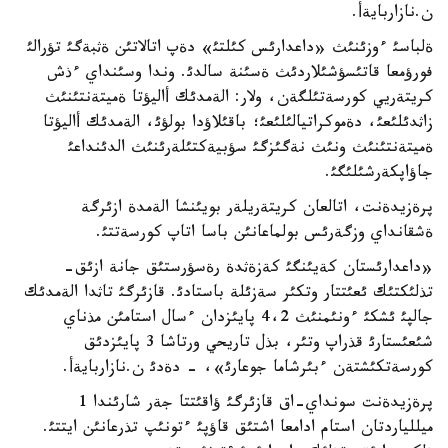
ن.نازاربايةأ.
ةلباسئ ءوزئنئث «داعدارئس كئلتئ» دةپ اتالاتئن ةثبةگئ تؤرالئ
فورؤمعا قاتئسؤشئلاردئث ةسئنة سالدئ. وندا وسئنداي ءذش
كريتةريي كورسةتئلگةن، ولار: الةمدئك أاليؤتا ةميتةنتئنئث
زاثدئلئعئ، دةموكراتيالئلئعئ؛ باقئلاؤدا بولؤئ، الةمدئك أاليؤتا
ةميتةنتئنئث ونئث نةگئزگئ سؤبيةكتئلةرئنئث الدئنداعئ
جاؤاپكةرشئلئگئ.
پرةزيدةنت، اتالعان كريتةريلةر بويئنشا الةمدة ازئرگة
ةشقانداي وزگةرئس بولماعانئن باسا اتاپ كورسةتتئ.
«داعدارئستان كةيئنگئ كةزةثدة رةسؤرستئق جانة ازئق-
تذلئكتئك ئعئتتار وتكئر سةزئلة باستادئ. قازئرگئ تاثدا الةمدئك
جالپئ ئشكئ ءونئمنئث 4،2 پايئزدان ءسال استامئن مذناي
شئعئستارئ قذراپ وتئر، بذل تاريحي ورتاشا 3 پايئزدئق
كورسةتكئشتةن ءبئرشاما جوعارئ»، - دةدئ ن.نازاربايةأ.
پرةزيدةنت سونداي-اق قازئرگئ ؤاقئتتا جةر شارئندا 1
ميللياردتان استام ادامعا اشتئق قاؤپئ ءتونئپ تذرعانئن ايتتئ.