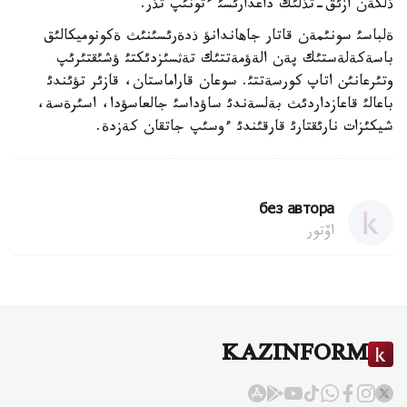
ذلكةن ازئق-تذلئك داعدارئسئ ءتونئپ تذر.
ةلباسئ سونئمةن قاتار جاهاندانؤ ذدةرئسئنئث ةكونوميكالئق
باسةكةلةستئك پةن الةؤمةتتئك تةثسئزدئكتئ ؤشئقتئرئپ
وتئرعانئن اتاپ كورسةتتئ. سوعان قاراماستان، قازئر تؤئندئ
باعالئ قاعازداردئث بةلسةندئ ساؤداسئ جالعاسؤدا، اسئرةسة،
شيكئزات نارئقتارئ قارقئندئ ءوسئپ جاتقان كةزدة.
без автора
اۆتور
KAZINFORM