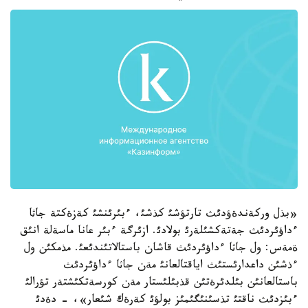
«بذل وركةندةؤدئث تارتؤشئ كذشئ، ءبئرئنشئ كةزةكتة جاثا
ءداؤئردئث جةتةكشئلةرئ بولادئ. ازئرگة ءبئر عانا ماسةلة انئق
ةمةس: ول جاثا ءداؤئردئث قاشان باستالاتئندئعئ. مذمكئن ول
ءذشئن داعدارئستئث اياقتالعانئ مةن جاثا ءداؤئردئث
باستالعانئن بئلدئرةتئن قذبئلئستار مةن كورسةتكئشتةر تؤرالئ
ءبئزدئث ناقتئ تذسئنئگئمئز بولؤئ كةرةك شئعار»، - دةدئ