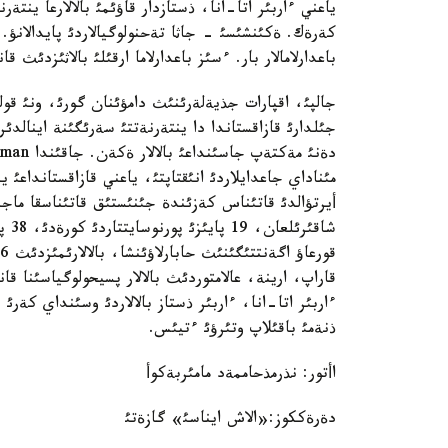
ياعني ءاربئر اتا-انا، ذستازدار قاؤئمئ بالالارعا ينتة
كةرةك. ةكئنشئسئ - جاثا تةحنولوگيالاردئ پايدالانؤ. قا
باعدارلامالار بار. ءسئز باعدارلاما ارقئلئ بالاثئزدئث
جالپئ، اقپارات جذيةلةرئنئث دامؤئنان گورئ، ونئ قولد
جئلدارئ قازاقستاندا دا ينتةرنةتتئ سةرئگئنة اينالد
شاقئ
قاراپ، ارينة، عالامتوردئث بالالار پسيحولوگياسئنا ق
ءاربئر اتا-انا، ءاربئر ذستاز بالالاردئ وسئنداي كةرئ
ذنةمئ باقئلاپ وتئرؤئ ءتيئس.
اأتور: نذرمذحاممةد مامئربةكوأ
دةرةككوز:«الاش ايناسئ» گازةتئ