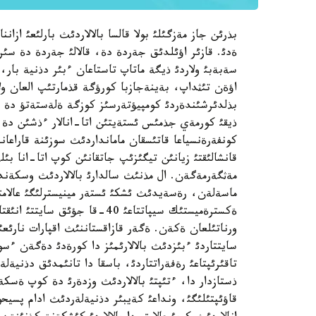
بذرئن جاز مةزگئلئ بولا قالسا بالالاردئث بارلئعئ از
ةدئ. قازئر اؤئلدئق جةردة دة، قالالئ جةردة دة سئر
سةبةبئ ولاردئ ذيگة ماتاپ تاستاعان ءبئر دذنية بار، 
اؤةن تئثداپ، بةينةجازبا كورؤگة قذمارتئپ العان ولا
بذلدئرشئندةردئ كومپيؤتةرسئز كوزگة ةلةستةتؤ دة ق
ذيقئ كورمةي جذمئس ئستةيتئن اتا-انالار ءذشئن دة كوم
كونفةرةنسياعا قاتئسقان مامانداردئث سوزئنة قاراعاند
قانشالئقتئ زيانئن تيگئزئپ جاتقانئن كوپ اتا-انا بئ
مةثگةرمةگةن. ال مذنئث سالدارئ بالالاردئث وسكةند
ماسةلةن، رةسةيدئث ئشكئ ئستةر مينيسترلئگئ عالامت
ةكسترةميستئك سيپاتتاعئ 40-قا 
ورناتئلعان ةكةن. ةگةر قازاقستاننئث اقپارات نار
سايتتاردئ ءبئزدئث بالالارئمئز دا كورةدئ دةگةن ءسوز.
تاقئرئپتاعئ رةفةراتتاردئ، باسقا دا تانئمدئق دذنيةلةر
ذستازدار دا، ءتئپتئ بالالاردئث وزدةرئ دة كوپ ةسك
قاؤئپتئلئگئ، ونداعئ كةيبئر دذنيةلةردئث ادام پسيحو