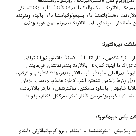
ن تةرروريزم مةن ةكسترةميزمگة، زورلئق-زومبئلئققا
مةيدئ. بالالاردئ سةكسؤالدئ ماندةگئ قاتئناستارعا ذگئتتةيتئن
لالاردئث دةنساؤلئعئنا دا، پسيحولوگياسئنا دا، جالپئ، ومئرئنة
ماماندار. سونداي-اق بالالاردئ ينتةرنةتتةن قورعاؤدئث
سئنئث ديرةكتورئ:
. بئرئنشئدةن، ءار اتا-انا بالاسئنا عالامتور تؤرالئ تولئق
رالئ دا ايتؤئ كةرةك. بالالاردئ ينتةرنةتتةن قورعايتئن
ؤعا قذرالعان سايتتار بار. بالالار ينتةرنةتتئ اقتارئپ وتئرئپ،
ا، بذل ولارعا ذلكةن شئعئن الئپ كةلؤئ عاجاپ ةمةس. بذدان
الاعا شابؤئل جاساؤئ مذمكئن. نةگئزئنةن، قازئر بالالاردئث
 كةثةسئم: كومپيؤتةرمةن قاتار ءبئر مةزگئل كئتاپ وقؤ دا -
نئث باس ديرةكتورئ:
 ويلايمئن. ءبئرئنشئسئ - ءبئلئم بةرؤ كومپانيالارئن دامئتؤ.