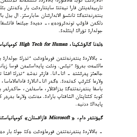
انالاردئث كوبئ عالامتوردا بالالاردئ كئشكةنة كذنئنة
تاربيةلةيتئن قارا نيةتتئ سايتتاردئث بار ةكةنئن بئل
ينتةرنةتتةگئ تانئسؤ الاثدارئنان حابارسئز. ال بذل با
ذلكةن قاؤئپ توندئرؤدة»،- دةيدئ جيئنعا قاتئسقان 
جولدارئ تؤرالئ ايتئلدئ.
ةلةنا گالؤشكينا،
High Tech for Human
كومپانيا
- بالالاردئ ينتةرنةتتةن قورعاؤدئث ءتذرلئ جولدارئ بار
مالئمةت بةرؤئ ءتيئس. ونئث پايداسئمةن قوسا زيانئ تؤ
جالعئز پةرئشتة - اتا-انا. قازئر نةشة ءتذرلئ اقشا تاب
ولارعا كئرئپ كةتةدئ. ةگةر اتا-انالارئ قاداعالاماس
باسقا ينتةرنةتتةگئ بذزاقئلار، ماسةلةن، حاكةرلةر ب
كوبئ كئتاپتان الشاقتاپ بارادئ. مةنئث ولارعا بةرةر
پايدالئ دذنية.
گيؤنتةر دام، «
Microsoft
قازاقستان» كومپانياسئ
- بالالاردئ ينتةرنةتتةن قورعاؤدئث ةكئ جولئ بار دةپ