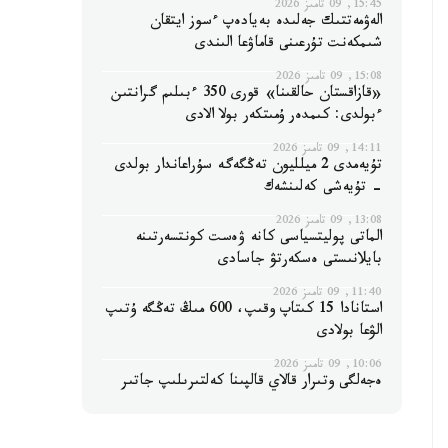
15:45, 09 تامىز 2026
الەۋمەتتىك جەلىدە بەيادەپ ءسوز ايتقان
شىمكەنت تۇرعىنى قاماۋعا الىندى
15:08, 09 تامىز 2026
«قازاقستان حالقىنا» قورى 350 ءبىلىم گرانتىن
ءبولدى: كىمدەر ۇمىتكەر بولا الادى
14:11, 09 تامىز 2026
تۇيەمدى 2 ميلليون تەڭگەگە سۇراعاندار بولدى
- تۇيەشى كەلىنشەك
13:08, 09 تامىز 2026
الماتى پوليتسياسى كانە ۋەست كونتسەرتىنە
بايلانىستى ەسكەرتۋ جاسادى
11:40, 09 تامىز 2026
استانادا 15 كىتاپ وقىپ، 600 مىڭ تەڭگە ۇتىپ
الۋعا بولادى
10:06, 09 تامىز 2026
ەجەلگى وتىرار قالاي قالپىنا كەلتىرىلىپ جاتىر