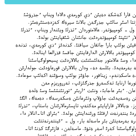
اننان قارا كةشكة دةيئن ءذي كورمةي دالادا ويناپ ءجذرؤشئ
تتا اسئر سالئپ جذرگةن بالانئ سيرةك كةزدةستئرةمئز.
ول - كومپيؤتةر. عالامتوردان ءتذرلئ ويئندار ويناپ، ءتذرلئ
ر ءتئپتئ كومپيؤتةردئث جانئنان شئقپايتئن بولدئ.
يئن بولئپ بارا جاتقان سياقتئ. كذندئز ءذي كورمةي، تذندة
پيؤتةر بالالارئن الدارقايتئن جاقسئ قذرالعا اينالدئ.
ا، وسئ عالامتور جةلئسئنئث بالالاردئث پسيحولوگياسئنا
لة بةرمةيدئ. بئلسة دة، ودان بالالارئن قورعاؤدئث جولدارئن
ة ماسكذنةم، زيناقور، جاؤئز بولئپ وسؤئنة اكةلئپ سوعادئ.
ورعا ارنايئ تةكسةرؤ جذرگئزئپ، تةرروريزم مةن
جؤئق سايتتئ انئقتاعان. ءبئر عاجابئ، ونئث ءاربئر ءتورتئنشئسئ وسئ ةلدة
ئعئن رةسةيدئث جاؤلاپ وتئرعانئن ةسكةرسةك، دةمةك، الگئ
 «بالالار قاراپايئم مةكتةپ تاپسئرمالارئنان باستاپ، ءتذرلئ
دئ ينتةرنةت ارقئلئ ورئندايتئن بولدئ. ءبئراق اتا-انالار دا،
ةرة بةرمةيتئن بئر ماسةلة بار، ول - ءئينتةرنةتتئث
لوگياسئنا كةرئ اسةر ةتؤئ. ماسةلةن، قازئرگئ كذنئ اتا-