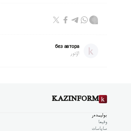
без автора
اۆتور
KAZINFORM
بوليمدەر
وقيعا
ساياسات