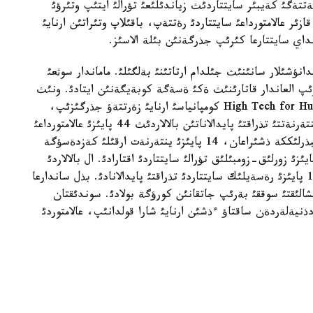
رنةتتةگئ كةيبئر سايتتاردئث زياندئلئعئ تؤرالئ ايتئپ وتئرؤئ
زئر عالامتورداعئ سايتتاردئ رةتتةپ، باقئلاپ وتئراتئن ارنايئ
 قانداي سايتتارعا كئرئپ جذرگةنئن بئلة الاسئز.
انؤشئلار سانئنئث جئلدام ارتاتئنئ بةلگئلئ. ماماندار سوثعئ
ئرئپ العاندار قاتارئنئث ةكئ ةسةگة كوبةيگةنئن ايتادئ. ونئث
دةنئ مةكتةپ جاسئنداعئ بالالار ةكةن. جاقئندا High Tech for Human كومپانياسئ ارنايئ زةرتتةؤ جذرگئزئپ،
مئناداي جاعدايلاردئ انئقتاپتئ، ياعني قازاقستانداعئ ينتةرنةتتئ تذراقتئ پايدالاناتئن بالالاردئث 44 پايئزئ عالامتورداعئ
أيرتؤالدئ قاتئناس كةزئندة جئنئستئق قاتئناسقا ماجبذرلئككة ذشئراعان، 14 پايئزئ ينتةرنةت ارقئلئ كةزدةسؤگة
رئلعان، 19 پايئزئ پورنوسايتتاردئ كورةدئ، 38 پايئزئ زورلئق-زومبئلئق تؤرالئ سايتتاردئ اقتارادئ. ال بالالاردئ
قورعاؤ اگةنتتئگئنئث حابارلاؤئنشا، بالالارئمئزدئث 16 پايئزئ رةسةيلئك سايتتاردئ تذراقتئ پايدالانادئ. بذل ساندارعا
انشالئقتئ سوققئ بةرئپ جاتقانئن كورؤگة بولادئ. سوندئقتان
 دذنيةلةردةن ساقتاؤ ءذشئن ارنايئ شارا قولدانئپ، عالامتوردئ