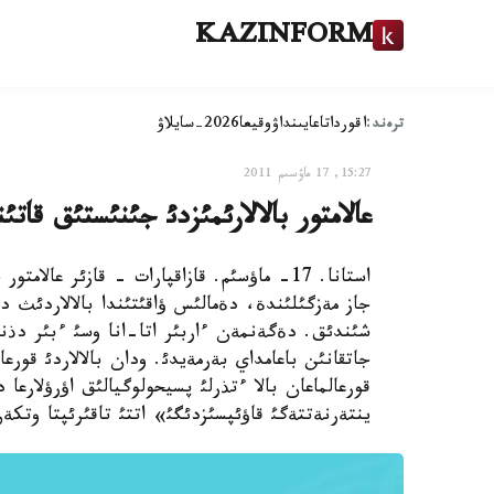
KAZINFORM
ترەند:
اقوردا
تاعايىنداۋ
وقيعا
2026-سايلاۋ
15:27, 17 ماۋسىم 2011
عالامتور بالالارئمئزدئ جئنئستئق قاتئ
استانا. 17- ماؤسئم. قازاقپارات - قازئر عا
جاز مةزگئلئندة، دةمالئس ؤاقئتئندا بالالاردئث دة
شئندئق. دةگةنمةن ءاربئر اتا-انا وسئ ءبئر دذني
جاتقانئن باعامداي بةرمةيدئ. ودان بالالاردئ قورع
قورعالماعان بالا ءتذرلئ پسيحولوگيالئق اؤرؤلارعا د
ينتةرنةتتةگئ قاؤئپسئزدئگئ» اتتئ تاقئرئپتا وتكةن