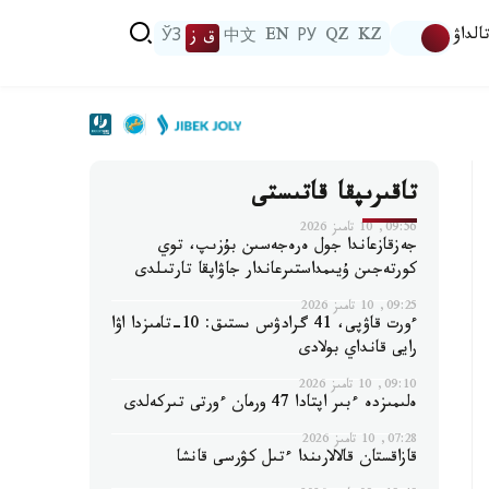
الداۋ
KZ
QZ
РУ
EN
中文
ق ز
ЎЗ
تاقىرىپقا قاتىستى
09:56, 10 تامىز 2026
جەزقازعاندا جول ەرەجەسىن بۇزىپ، توي
كورتەجىن ۇيىمداستىرعاندار جاۋاپقا تارتىلدى
09:25, 10 تامىز 2026
ءورت قاۋپى، 41 گرادۋس ىستىق: 10-تامىزدا اۋا
رايى قانداي بولادى
09:10, 10 تامىز 2026
ەلىمىزدە ءبىر اپتادا 47 ورمان ءورتى تىركەلدى
07:28, 10 تامىز 2026
قازاقستان قالالارىندا ءتىل كۋرسى قانشا