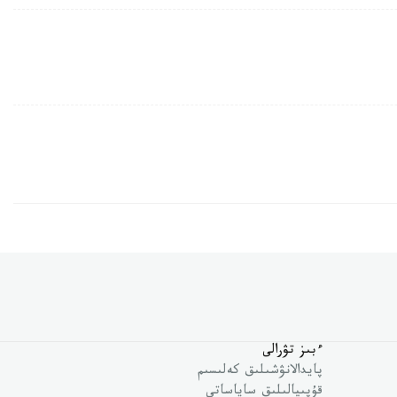
ءبىز تۋرالى
پايدالانۋشىلىق كەلىسىم
قۇپىيالىلىق ساياساتى