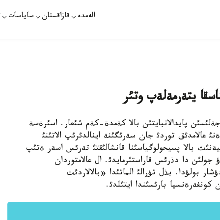
الەمدە
قازاقستان
ساياسات
ت
ناسقا يتةرمةلةپ وتئر
لامتور جةلئسئن پايدالانبايتئن بالا كةمدة-كةم شئعار. اسئرةسة
نئ عالامدئق توردئ جان سةرئگئنة اينالدئرئپ الاتئنئ
ةنئث بالا پسيحولوگياسئنا قانشالئقتئ تةرئس اسةر ةتئپ
اؤ جولئن دا دذرئس قاراستئرمايدئ. ال عالامتوردان
ؤشار بولؤدا. بذل تؤرالئ الماتئدا «بالالاردئث
 كونفةرةنسيا بارئسئندا ايتئلدئ.