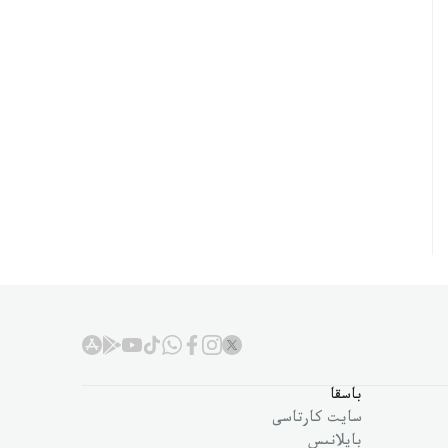
باسقا
سايت كارتاسى
بايلانىس