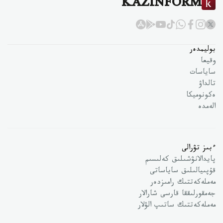
KAZINFORM
بوليمدەر
وقيعا
ساياسات
تالداۋ
ەكونوميكا
الەمدە
ءبىز تۋرالى
پايدالانۋشىلىق كەلىسىم
قۇپىيالىلىق ساياساتى
مەملەكەتتىك رامىزدەر
جەمقورلىققا قارسى شارالار
مەملەكەتتىك ساتىپ الۋلار