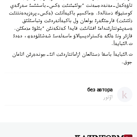
تاؤةكةل-مةنةدجمةنت ءبولئمئنئث ةكس-باسشئسئ سةرگةي
كوستيؤك ذستالدئ. «ماكسيم باكيةأتئث (ةكس-پرةزيدةنتتئث
ذلئنئث) قارجئگةرئ بولعان ول باكيةأتةردئث وتباسئلئق
ةسةپشوتتارئنداعئ اقشانئث قايدا كةتكةنئن ءبئلؤئ مذمكئن.
قازئر ونئ ةلگة ةكستراديسيالاؤ ماسةلةسئ شةشئلؤدة»، دةدئ
ت.الئبايةأ.
ت.الئبايةأ باسقا ذستالعان ازاماتتاردئث اتئ-جوندةرئن اتاعان
جوق.
без автора
اۆتور