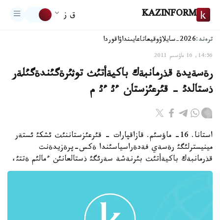
KAZINFORM
ق ز
ترەند:
2026-سايلاۋ
وقيعا
تاعايىنداۋ
اقوردا
14:56, 16 ماۋسىم 2011
رةسةيدة قذرمانبةك باكيةأتئث توثئرةگئندةگئلةر
ذستالدئ - قئرعئزستان ءئ ءئ م
استانا. 16- ماؤسئم. قازاقپارات - قئرعئزستاننئث ئشكئ ئستةر
مينيسترلئگئ رةسةي فةدةراسياسئندا ةكس-پرةزيدةنت
قذرمانبةك باكيةأتئث بئرنةشة سةرئگئ ذستالعانئن ءمالئم ةتتئ،