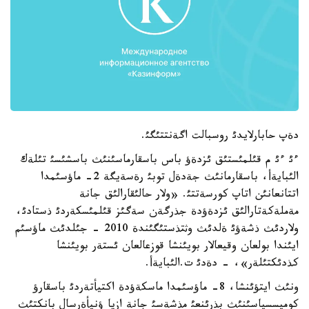
دةپ حابارلايدئ روسبالت اگةنتتئگئ.
ءئ ءئ م قئلمئستئق ئزدةؤ باس باسقارماسئنئث باسشئسئ تئلةك
الئبايةأ، باسقارمانئث جةدةل توبئ رةسةيگة 2- ماؤسئمدا
اتتانعانئن اتاپ كورسةتتئ. «ولار حالئقارالئق جانة
مةملةكةتارالئق ئزدةؤدة جذرگةن سةگئز قئلمئسكةردئ ذستادئ،
ولاردئث ذشةؤئ ةلدئث وثتذستئگئندة 2010 - جئلدئث ماؤسئم
ايئندا بولعان وقيعالار بويئنشا قوزعالعان ئستةر بويئنشا
كذدئكتئلةر»، - دةدئ ت.الئبايةأ.
ونئث ايتؤئنشا، 8- ماؤسئمدا ماسكةؤدة اكتيأتةردئ باسقارؤ
كوميسسياسئنئث بذرئنعئ مذشةسئ جانة ازيا ؤنيأةرسال بانكتئث