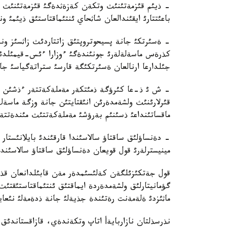
- ذيئم قئزمةتئنئث وتكةن كةزةثدةگئ قئزمةتئنئث ق
باعئتتارئ ايقئندالعان شاثحاي ئنتئماقتاستئق ذيئمئ و
- ةسئرتكئ جانة پسيحوتروپتئق زاتتاردئث زاثسئز وندئ
جئلدارعا ارنالعان ةسئرتكئگة قارسئ ستراتةگياسئ جانة
- ش ئ ذ-عا كئرؤگة ذمئتكةر مةملةكةتتةر ءذشئن حال
قئرلارئنئث ولشةمدةرئن انئقتايتئن جانة وزگة ماسةل
ماقساتئنداعئ ذسئنئم بةرؤشئ مةملةكةتتئث مئندةتتةمة
- دةنساؤلئق ساقتاؤ سالاسئندا قارقئندئ بايلانئستار
مينيسترلةرئ قول قويعان دةنساؤلئق ساقتاؤ سالاسئنداع
قول جةتكئزئلگةن كةلئسئمدةر مةن قابئلدانعان قذ
گؤمانيتارلئق ولشةمدةردة ايماقتئق ئنتئماقتاستئقتئ
ماثئزدئ ةلةمةنت رةتئندة جذيةلئ جانة ذدةمةلئ نئعايت
نذرسذلتان نازاربايةأ اتاپ وتكةندةي، قازاقستاندئق ء