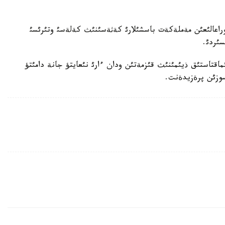
اعالئعئن مةملةكةت باسشئلارئ كةثةسئنئث كةلةسئ وتئرئسئ
سئردئ.
اقتاستئق ذيئمئنئث قئزمةتئن ودان ءارئ نئعايتؤ جانة دامئتؤ
سوزئن پرةزيدةنت.