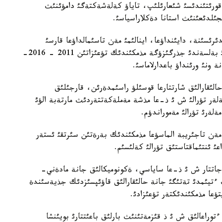
ورئتئندئسئ شئعارئلئپ، تاياؤ كةلةشةكتةگئ دامؤئنئث
نجئلدئعئنئث استانا دةكلاراسياسئ.
رئسئنة، دايئنداؤعا، اينالئمئ مةن تاسئمالداؤعا قارسئ
كذرةس ماسةلةلةرئ جونئندةگئ ءوزارا ءئس-قيمئلدئ بةلسةندئ جذرگئزؤگة مذمكئندئك تؤعئزاتئن 2011 - 2016-
 ونئ ورئنداؤ باعدارلاماسئ.
ئقارالئق شارتتارعا قوسئلؤ راسئمدةرئن، قارجئلئق
ةلةر تؤرالئ ش ئ ذ-عا مذشة مةملةكةتتةردئث مارتةبة الؤئ
لةرئ تؤرالئ مةموراندؤم.
 مةن تاجئريبة الماسؤعا مذمكئندئك بةرةتئن سئرتقئ ئستةر
ئ ئنتئماقتاستئق تؤرالئ كةلئسئم.
جاتتار ش ئ ذ-عا ساياسي، ةكونوميكالئق جانة مادةني-
ث ءتيئمدئ تةتئگئ جانة حالئقارالئق قاؤئپسئزدئك جذيةسئندة
ؤعا مذمكئندئكتةر تؤعئزادئ.
توراعالئق ش ئ ذ قئزمةتئنئث بارلئق باعئتتارئ بويئنشا