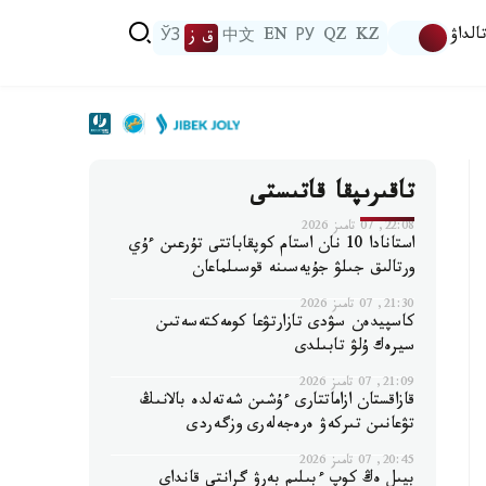
الداۋ
KZ
QZ
РУ
EN
中文
ق ز
ЎЗ
تاقىرىپقا قاتىستى
22:08, 07 تامىز 2026
استانادا 10 نان استام كوپقاباتتى تۇرعىن ءۇي
ورتالىق جىلۋ جۇيەسىنە قوسىلماعان
21:30, 07 تامىز 2026
كاسپيدەن سۋدى تازارتۋعا كومەكتەسەتىن
سيرەك ۇلۋ تابىلدى
21:09, 07 تامىز 2026
قازاقستان ازاماتتارى ءۇشىن شەتەلدە بالانىڭ
تۋعانىن تىركەۋ ەرەجەلەرى وزگەردى
20:45, 07 تامىز 2026
بيىل ەڭ كوپ ءبىلىم بەرۋ گرانتى قانداي