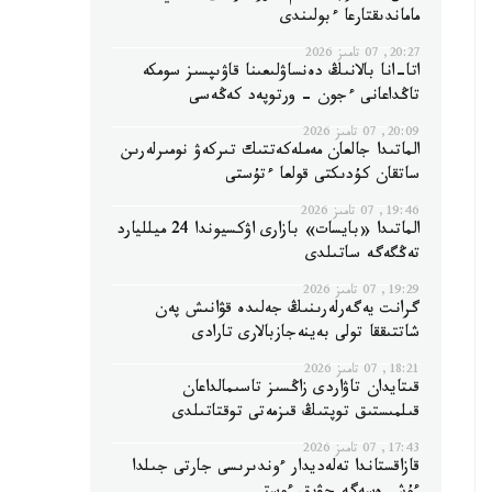
ماماندىقتارعا ءبولىندى
20:27, 07 تامىز 2026
اتا-انا بالانىڭ دەنساۋلىعىنا قاۋىپسىز سومكە
تاڭداعانى ءجون - ورتوپەد كەڭەسى
20:09, 07 تامىز 2026
الماتىدا جالعان مەملەكەتتىك تىركەۋ نومىرلەرىن
ساتقان كۇدىكتى قولعا ءتۇستى
19:46, 07 تامىز 2026
الماتىدا «بايسات» بازارى اۋكسيوندا 24 ميلليارد
تەڭگەگە ساتىلدى
19:29, 07 تامىز 2026
گرانت يەگەرلەرىنىڭ جەلىدە قۋانىش پەن
شاتتىققا تولى بەينەجازبالارى تارادى
18:21, 07 تامىز 2026
قىتايدان تاۋاردى زاڭسىز تاسىمالداعان
قىلمىستىق توپتىڭ قىزمەتى توقتاتىلدى
17:43, 07 تامىز 2026
قازاقستاندا تەلەديدار ءوندىرىسى جارتى جىلدا