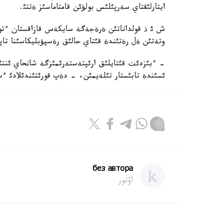
ايتارلئقتاي سةرپئلئس بولؤئن قامتاماسئز ةتتئ.
ش ئ ذ قولداناتئن ةرةجةگة سايكةس قازاقستان ءتور
وتةتئن ةل رةتئندة قئتاي حالئق رةسپؤبليكاسئنا تاپ
- ءبئزدئث قئتايلئق ارئپتةستةرئمئزگة شاثحاي ئنتئم
ئسئندة تابئستار تئلةيمئن، - دةپ قورئتئندئلادئ ء
без автора
اۆتور