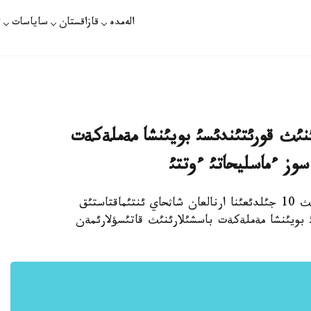
الەمدە
قازاقستان
ساياسات
ت
ئث قورئتئندئسئ بويئنشا مةملةكةت
سوز ءماسليحاتئ ءوتتئ
رات - بذگئن تاؤةلسئزدئك سارايئندا ش ئ ذ-نئث 10 جئلدئعئنا ارنالعان شاثحاي ئنتئماقتاستئق
 بويئنشا مةملةكةت باسشئلارئنئث قاتئسؤلارئمةن