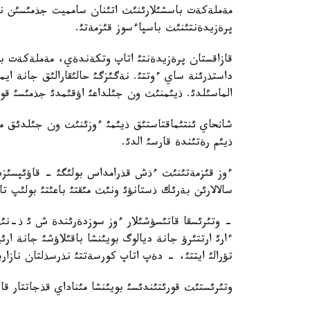
مةملةكةت باسشئلارئنئث اتئنان سامميت جذمئسئن نذرس
پرةزيدةنتئنئث باسپاءسوز قئزمةتئ.
قازاقستان پرةزيدةنتئ اتاپ وتكةندةي، مةملةكةت ب
داستذرئنة ساي ءوتتئ. نةگئزگئ حالئقارالئق جانة ايما
الماسئلدئ. ذيئمنئث ون جئلداعئ اؤقئمدئ جذمئسئ قورئ
شاثحاي ئنتئماقتاستئق ذيئمئ ءوزئنئث ون جئلدئق مةر
ذيئم رةتئندة قارسئ الدئ.
ءوز قئزمةتئنئث ءذش قذرامداس بولئگئ - قاؤئپسئزدئ
سالالارئن بةرئك ذستانؤئ ونئث مئقتئ باعئتئ بولئپ تاب
- وتئرئسقا قاتئسؤشئلار ءوز سوزدةرئندة ش ئ ذ-نئث
ءارئ ارتتئرؤ جانة ديالوگ بويئنشا باقئلاؤشئ جانة ا
تؤرالئ ايتتئ، - دةپ اتاپ كورسةتتئ نذرسذلتان نازاربا
وتئرئستئث قورئتئندئسئ بويئنشا مئناداي قذجاتتار قاب