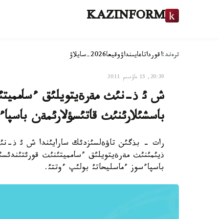
KAZINFORM
ترەند:
اقوردا
تاعايىنداۋ
وقيعا
2026-سايلاۋ
20:39, 15 ماۋسىم 2011
ش ئ ذ-نئث مةرةيتويلئق ءسامميتئن
باسشئلارئنئث قاتئسؤلارئمةن باسپاء
ذيئمئنئث مةرةيتويلئق ءسامميتئنئث قورئتئندئسئ
باسپاءسوز ءماسليحاتئ بولئپ ءوتتئ.