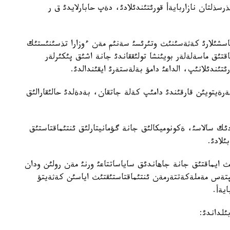
ذلتان نازاربايةأ قورئتئندئلادئ، دةپ حابارلايدئ ق ر
اسشئلارئ كةثةسئنئث وتئرئسئ سةنئم مةن ءوزارا تذسئنئستئك
قتئق ماسةلةلةر بويئنشا تولئققاندئ جانة اشئق پئكئرلةر
تئندئلانئپ، الداعئ دامؤ بةلةستةرئ ايقئندالدئ.
ةيتويئن قارقئندئ دامئپ كةلة جاتقان، بةدةلدئ حالئقارالئق
ك سالاسئ، ةكونوميكالئق جانة گؤمانيتارلئق ئنتئماقتاستئق
ئلادئ.
 ايماقتئق جانة جاهاندئق ساياساتتاعئ ورنئ مةن رولئن ودان
رئپتةس مةملةكةتتةرمةن ئنتئماقتاستئقتئث اياسئن كةثةيتؤ
يةأ.
ئلداندئ: