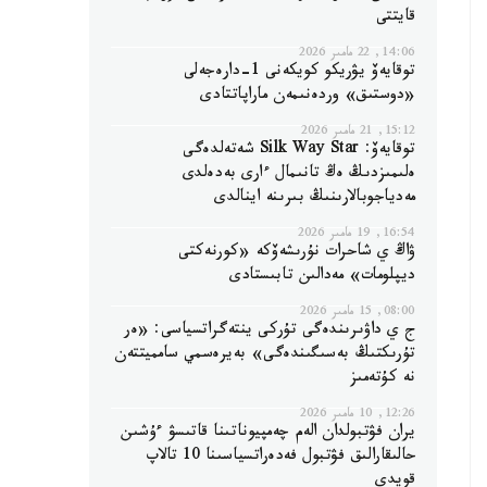
قايتتى
14:06, 22 مامىر 2026
توقايەۆ يۋريكو كويكەنى 1-دارەجەلى
«دوستىق» وردەنىمەن ماراپاتتادى
15:12, 21 مامىر 2026
توقايەۆ: Silk Way Star شەتەلدەگى
ەلىمىزدىڭ ەڭ تانىمال ءارى بەدەلدى
مەدياجوبالارىنىڭ بىرىنە اينالدى
16:54, 19 مامىر 2026
ۋاڭ ي شاحرات نۇرىشەۆكە «كورنەكتى
ديپلومات» مەدالىن تابىستادى
08:00, 15 مامىر 2026
ج ي داۋىرىندەگى تۇركى ينتەگراتسياسى: «ەر
تۇرىكتىڭ بەسىگىندەگى» بەيرەسمي سامميتتەن
نە كۇتەمىز
12:26, 10 مامىر 2026
يران فۋتبولدان الەم چەمپيوناتىنا قاتىسۋ ءۇشىن
حالىقارالىق فۋتبول فەدەراتسياسىنا 10 تالاپ
قويدى