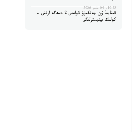
10:55, 04 مامىر 2026
قىتايعا ۇن جەتكىزۋ كولەمى 2 ەسەگە ارتتى -
كولىك مينيسترلىگى