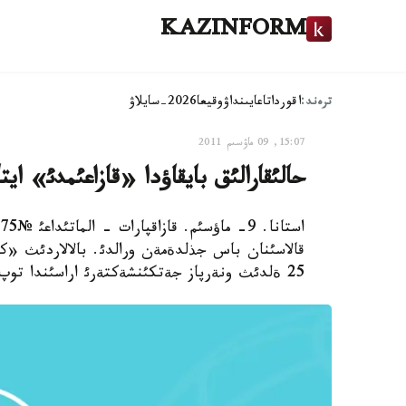
KAZINFORM
ترەند:
اقوردا
تاعايىنداۋ
وقيعا
2026-سايلاۋ
15:07, 09 ماۋسىم 2011
حالئقارالئق بايقاؤدا «قازاعئمدئ» ايت
قالاسئنان باس جذلدةمةن ورالدئ. بالالاردئث «كذن 
25 ةلدئث ونةرپاز جةتكئنشةكتةرئ اراسئندا توپ جاردئ.