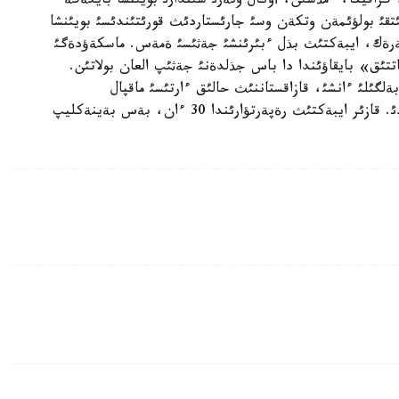
رافيكا، ءمذسئن، أوكال ونةرئ سئندارئ بويئنشا بايگةگة
تقئ بولؤئمةن وتكةن وسئ جارئستاردئث قورئتئندئسئ بويئنشا
كةرةك، ايبةكتئث بذل ءبئرئنشئ جةثئسئ ةمةس. ماسكةؤدةگئ
اتتئق» بايقاؤئندا دا باس جذلدةنئ جةثئپ العان بولاتئن.
گئلئ ءانشئ، قازاقستاننئث حالئق ءارتئسئ ماقپال
ءجذنئسوأامةن بئرگة «قازاعئم» ءانئن ورئنداعان ةدئ. قازئر ايبةكتئث رةپةرتؤارئندا 30 ءان، بةس بةينةكليپ