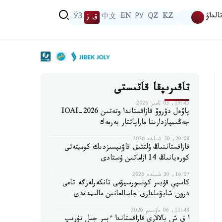
الداۋ
KZ
QZ
РУ
EN
中文
ق ز
ЎЗ
تاقىرىپقا قاتىستى
19:45, 03 تامىز 2026
پاۆەل دۋروۆ قازاقستاندا وتەتىن IOAI-2026
جەڭىمپازدارىنا ماراپاتتار بەرمەك
20:08, 30 شىلدە 2026
قازاقستاننىڭ ۇلتتىق قاۋىپسىزدىك كوميتەتى
كورەيانىڭ 14 ازاماتىن ۇستادى
16:07, 30 شىلدە 2026
كاسپي قۇبىر كونسورسيۋمى تانكەرلەرگە تاعى
درون شابۋىلدارى جاسالعانىن مالىمدەدى
11:48, 06 ماۋسىم 2026
ا ق ش بالالارى قازاقستاندا ءبىر جىل تۇرىپ