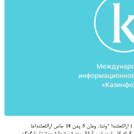
حالئقارالئق بايقاؤ مامئردئث 28 ئ مةن ماؤسئمنئث 1 ئ ارالئعئندا ءوتتئ. وعان 5 پةن 18 جاس ارالئعئنداعئ