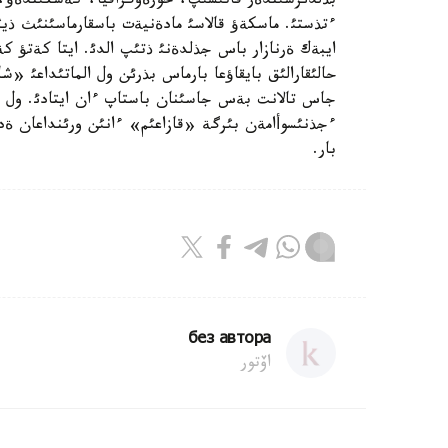
بذلدئرشئندةر قاتئسئپ، حورةوگرافيا، كةسكئندةؤ، گ
ءتذستئ. ماسكةؤ قالاسئ مادةنيةت باسقارماسئنئث ذيئ
ايبةك ةرنازار باس جذلدةنئ ذتئپ الدئ. ايتا كةتؤ 
حالئقارالئق بايقاؤعا بارماس بذرئن ول الماتئداعئ «ش
جاس تالانت بةس جاسئنان باستاپ ءان ايتادئ. ول بةل
بار.
без автора
اۆتور