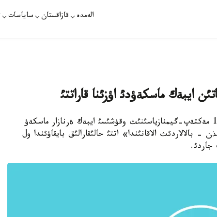
الەمدە
قازاقستان
ساياسات
ت
اتئن ايبةك ماسكةؤدئ اؤزئنا قاراتتئ
استانا. 9- ماؤسئم. قازاقپارات - الماتئداعئ №175 مةكتةپ-گيمنازياسئنئث وقؤشئسئ ايبةك ةرنازار ماسكةؤ
- بالالاردئث الاقانئندا» اتتئ حالئقارالئق بايقاؤئندا ول