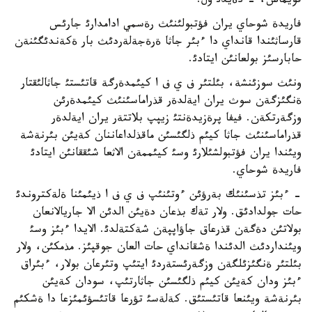
قويماس، - دةيدئ ول.
فاريدة شوحاي يران فؤتبولئنئث رةسمي ادامدارئ جارئس
قارساثئندا قانداي دا ءبئر جاثا ةرةجةلةردئث بار ةكةندئگئنةن
حابارسئز بولعانئن ايتادئ.
ونئث سوزئنشة، بئلتئر ف ي ف ا كيئمدةرگة قاتئستئ جاثالئقتار
ةنگئزگةن سوث يران ايةلدةر قذراماسئنئث كيئمدةرئن
وزگةرتكةن. فيفا پرةزيدةنتئ زيپپ بلاتتةر يران ايةلدةر
قذراماسئنئث جاثا كيئم ذلگئسئن ماقذلداعاننان كةيئن بئرنةشة
ويئندا يران فؤتبولشئلارئ وسئ كيئممةن الاثعا شئققانئن ايتادئ
فاريدة شوحاي.
- ءبئز تذسئنئك بةرؤئن ءوتئنئپ ف ي ف ا ذيئمئنا ةلةكتروندئ
حات جولدادئق. ولار تةك بذعان دةيئن الدئن الا جاريالانعان
بولاتئن دةگةن قذرعاق جاؤاپپةن شةكتةلدئ. الايدا ءبئز وسئ
ويئنداردئث الدئندا ةشقانداي حات العان جوقپئز. مذمكئن، ولار
بئلتئر ةنگئزئلگةن وزگةرئستةردئ ايتئپ وتئرعان بولار، ءبئراق
ءبئز ودان كةيئن كيئم ذلگئسئن جاثارتئپ، سودان كةيئن
بئرنةشة ويئنعا قاتئستئق. كةلةسئ تؤرعا قاتئسؤئمئزعا دا ةشكئم