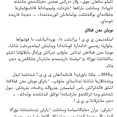
تئيئم سالعان جوق، ولار دذرئس ةمةس دةيتئندةي ةشتةثة
تاپپادئ. وسئنئث بارلئعئ ءبئزدئث وليمپياداعا قاتئسؤئمئزعا
ةشقانداي بوگةتتئث بولماعانئن كورسةتةدئ، - دةيدئ فاريدة
شوحاي.
مويئن مةن قذلاق
ايتكةنمةن ف ي ف ا يراننئث دا، يوردانيانئث دا فؤتبولعا
جاؤاپتئ رةسمي ادامدارئ كوماندادا وينايتئن ايةلدةردئث شاشئ،
موينئ مةن قذلاعئن تذتاس جاؤئپ تذراتئن ورامال بايلاؤئنا تئيئم
سالئناتئنئ تؤرالئ «ءتيئستئ دارةجةدة حاباردار ةتئلگةن» دةپ
وتئر.
«2010- جئلئ ناؤرئزدا قابئلدانعان ف ي ف ا شةشئمئ ايةل
ويئنشئلارعا شاشتئ تذتاستاي جاؤئپ، ءبئراق مويئن مةن قذلاقتئ
اشئق قالدئراتئن باس كيئممةن جذرؤگة رذقسات بةرةتئن. سول
شةشئم وسئ ئرئكتةؤ جارئسئندا تولئق كذشئندة بولدئ»، -
دةپ حابارلادئ ف ي ف ا.
ءبئراق، يران دةلةگاسياسئ وسئنئث ءبارئن تذسئنةتئنئ تؤرالئ