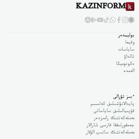
KAZINFORM
بوليمدەر
وقيعا
ساياسات
تالداۋ
ەكونوميكا
الەمدە
ءبىز تۋرالى
پايدالانۋشىلىق كەلىسىم
قۇپىيالىلىق ساياساتى
مەملەكەتتىك رامىزدەر
جەمقورلىققا قارسى شارالار
مەملەكەتتىك ساتىپ الۋلار