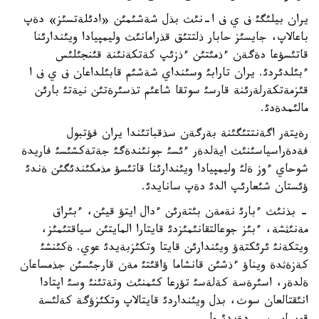
يران بيلئگئ ف ي ف ا-نئث بذل شةشئمئن «ادئلةتسئز» دةپ
باعالاپ، جايسئز حابار ذلتتئق قذرامانئث وليمپيادا ويئندارئنا
قاتئسؤعا دةگةن ءذمئتئن ءذزئپ كةتكةنئنة قئنجئلئس
ءبئلدئردئ. يران تارابئ وسئنداي شةشئم قابئلداعان ف ي ف ا
قئزمةتكةرلةرئنة قارسئ سوتقا شاعئم تذسئرةتئن نيةتئ بارئن
مالئمدةدئ.
رةيتةر اگةنتتئگئنة بةرگةن سذقباتئندا يران فؤتبول
فةدةراسياسئنئث ايةلدةر ءئسئ جونئندةگئ جةتةكشئسئ فاريدة
شوحاي ءوز ةلئ وليمپيادا ويئندارئنا قاتئسؤ مذمكئندئگئن ةندئ
ؤئستان شئعارئپ الدئ دةپ سانايدئ.
- بذنئث ءبارئ نةمةن بئتةرئن ءدال ايتؤ قيئن، ءبئراق
مةنئثشة، ءبئز جوعالتقانئمئزدئ قايتارا المايتئن سياقتئمئز،
ويتكةنئ ئرئكتةؤ ويئندارئن قايتا وتكئزبةيدئ عوي. ةكئنشئ
كةزةثدة ويناؤ ءذشئن قانشاما ؤاقئتئ مةن قارجئسئن جذمساعان
ةلدةر، اسئرةسة كةلةسئ تؤرعا كئمنئث وتةتئنئ وسئ اپتادا
انئقتالعان سوث، بذل ويئنداردئ قايتالاپ وتكئزؤگة كةلئسة