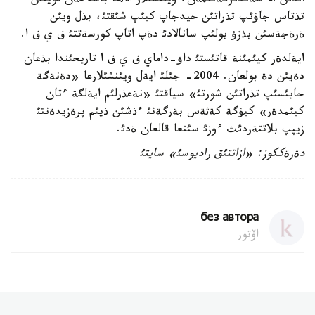
الدئن الا سةندئرگةنئمةن، ويئنشئلار الاثعا باسئ مةن موينئن
تذتاس جاؤئپ تذراتئن حيدجاپ كيئپ شئقتئ، بذل ويئن
ةرةجةسئن بذزؤ بولئپ سانالادئ دةپ اتاپ كورسةتتئ ف ي ف ا.
ايةلدةر كيئمئنة قاتئستئ داؤ-داماي ف ي ف ا تاريحئندا بذعان
دةيئن دة بولعان. 2004- جئلئ ايةل ويئنشئلارعا «دةنةگة
جابئسئپ تذراتئن شورتئ» سياقتئ «نةعذرلئم ايةلگة ءتان
كيئمدةر» كيؤگة كةثةس بةرگةنئ ءذشئن ذيئم پرةزيدةنتئ
زيپپ بلاتتةردئث ءوزئ سئنعا قالعان ةدئ.
دةرةككوز: «ازاتتئق راديوسئ» سايتئ
без автора
اۆتور