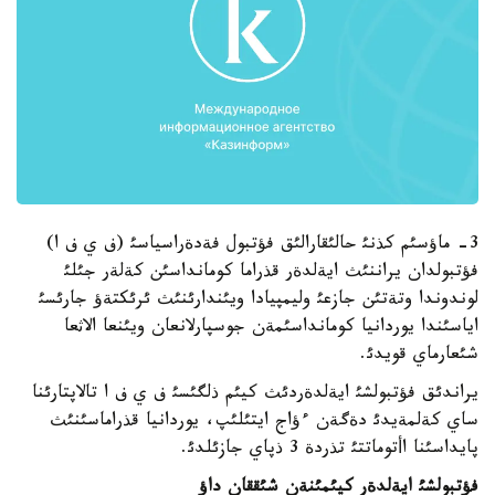
3- ماؤسئم كذنئ حالئقارالئق فؤتبول فةدةراسياسئ (ف ي ف ا)
فؤتبولدان يراننئث ايةلدةر قذراما كومانداسئن كةلةر جئلئ
لوندوندا وتةتئن جازعئ وليمپيادا ويئندارئنئث ئرئكتةؤ جارئسئ
اياسئندا يوردانيا كومانداسئمةن جوسپارلانعان ويئنعا الاثعا
شئعارماي قويدئ.
يراندئق فؤتبولشئ ايةلدةردئث كيئم ذلگئسئ ف ي ف ا تالاپتارئنا
ساي كةلمةيدئ دةگةن ءؤاج ايتئلئپ، يوردانيا قذراماسئنئث
پايداسئنا اأتوماتتئ تذردة 3 ذپاي جازئلدئ.
فؤتبولشئ ايةلدةر كيئ
مئنةن شئققان داؤ