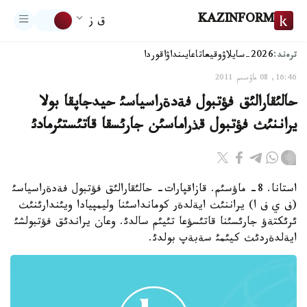
KAZINFORM
ق ز
ترەند:
2026-سايلاۋ
وقيعا
تاعايىنداۋ
اقوردا
16:46, 08 ماۋسىم 2011
حالئقارالئق فؤتبول فةدةراسياسئ حيدجاپقا بولا
يراننئث فؤتبول قذراماسئن جارئسقا قاتئستئرمادئ
استانا. 8- ماؤسئم. قازاقپارات- حالئقارالئق فؤتبول فةدةراسياسئ
(ف ي ف ا) يراننئث ايةلدةر كومانداسئنا وليمپيادا ويئندارئنئث
ئرئكتةؤ جارئسئنا قاتئسؤعا تئيئم سالدئ. وعان يراندئق فؤتبولشئ
ايةلدةردئث كيئمئ سةبةپ بولدئ.