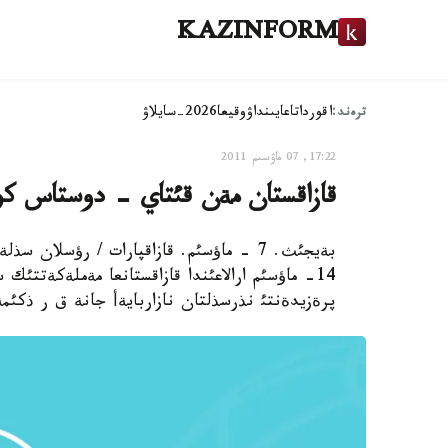
KAZINFORM
ترەند:
اقوردا
تاعايىنداۋ
وقيعا
2026-سايلاۋ
17:22, 07 ماۋسىم 2011
قازاقستان مةن قئتاي - دوستاس كور
14- ماؤسئم ارالاعئندا قازاقستانعا مةملةكةتتئ
پرةزيدةنتئ نذرسذلتان نازاربايةأ جانة ق ر ذكئ