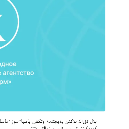
بذل تؤرالئ بذگئن بةيجئثدة وتكةن باسپاءسوز ءماسلي