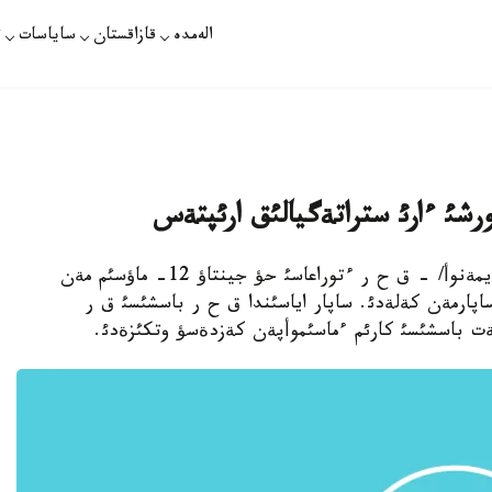
الەمدە
قازاقستان
ساياسات
ت
شئ ءارئ ستراتةگيالئق ارئپتةس
بةيجئث. 7 - ماؤسئم. قازاقپارات / رؤسلان سذلةيمةنوأ/ - ق ح ر ءتوراعاسئ حؤ جينتاؤ 12- ماؤسئم مةن
ك ساپارمةن كةلةدئ. ساپار اياسئندا ق ح ر باسشئسئ ق ر
مةت باسشئسئ كارئم ءماسئموأپةن كةزدةسؤ وتكئزةدئ.