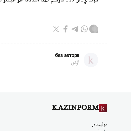
سونداي-اق 15- ماؤسئم كذنئ استانادا حؤ جينتاؤ شاثحاي ئنتئماقتاستئق ذيئمئنئث سامميتئنة قاتئسادئ.
без автора
اۆتور
KAZINFORM
بوليمدەر