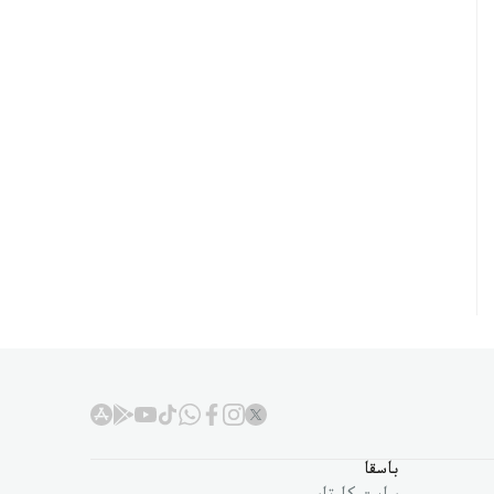
باسقا