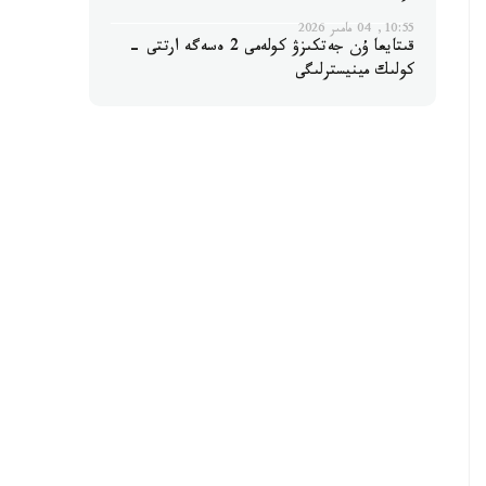
10:55, 04 مامىر 2026
قىتايعا ۇن جەتكىزۋ كولەمى 2 ەسەگە ارتتى -
كولىك مينيسترلىگى