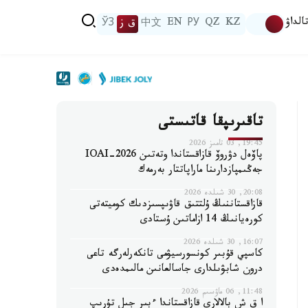
الداۋ
KZ
QZ
РУ
EN
中文
ق ز
ЎЗ
تاقىرىپقا قاتىستى
19:45, 03 تامىز 2026
پاۆەل دۋروۆ قازاقستاندا وتەتىن IOAI-2026
جەڭىمپازدارىنا ماراپاتتار بەرمەك
20:08, 30 شىلدە 2026
قازاقستاننىڭ ۇلتتىق قاۋىپسىزدىك كوميتەتى
كورەيانىڭ 14 ازاماتىن ۇستادى
16:07, 30 شىلدە 2026
كاسپي قۇبىر كونسورسيۋمى تانكەرلەرگە تاعى
درون شابۋىلدارى جاسالعانىن مالىمدەدى
11:48, 06 ماۋسىم 2026
ا ق ش بالالارى قازاقستاندا ءبىر جىل تۇرىپ