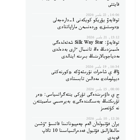
قايتتى
14:06, 22 مامىر 2026
توقايەۆ يۋريكو كويكەنى 1-دارەجەلى
«دوستىق» وردەنىمەن ماراپاتتادى
15:12, 21 مامىر 2026
توقايەۆ: Silk Way Star شەتەلدەگى
ەلىمىزدىڭ ەڭ تانىمال ءارى بەدەلدى
مەدياجوبالارىنىڭ بىرىنە اينالدى
16:54, 19 مامىر 2026
ۋاڭ ي شاحرات نۇرىشەۆكە «كورنەكتى
ديپلومات» مەدالىن تابىستادى
08:00, 15 مامىر 2026
ج ي داۋىرىندەگى تۇركى ينتەگراتسياسى: «ەر
تۇرىكتىڭ بەسىگىندەگى» بەيرەسمي سامميتتەن
نە كۇتەمىز
12:26, 10 مامىر 2026
يران فۋتبولدان الەم چەمپيوناتىنا قاتىسۋ ءۇشىن
حالىقارالىق فۋتبول فەدەراتسياسىنا 10 تالاپ
قويدى