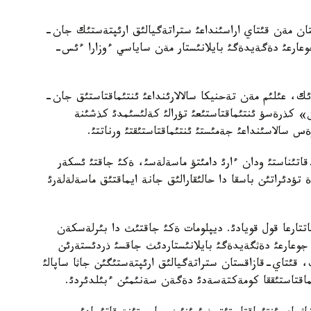
ان مةن قئتاي اراسئنداعئ ستراتةگيالئق ارئپتةستئك جان-
عارعئ دةگةيدةگئ بايلانئستار مةن ساياسي ءوزارا ءئس-
ك، عئلئم مةن تةحنيكا سالالارئنداعئ ئنتئماقتاستئق جان-
» كذرةسؤ ئنتئماقتاستئعئ تؤرالئ كةلئسئمدئ كذشئنة
الاسئنداعئ جةمئستئ ئنتئماقتاستئقتئ ورناتتئ.
اتئناستئ ودان ءارئ دامئتؤ ماسةلةسئ، ةكئ جاقتئ ئسكةر
تؤدئراتئن باسقا دا حالئقارالئق جانة ايماقتئق ماسةلةلةرئ
ذجاتتارعا قول قويادئ. ديپلومات ةكئ جاقتئث دا بئرلةسكةن
عارعئ دةثگةيدةگئ بايلانئستاردئث جاقسئ ذردئستةرئن
قئتاي-قازاقستان ستراتةگيالئق ارئپتةستئگئن جاثا ساپالئ
اقتاستئققا كومةكتةسةدئ دةگةن سةنئمئن ءبئلدئردئ.