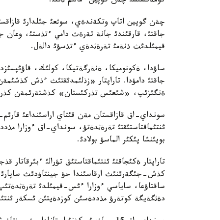
كومةكشئسئ چةن گوپين ءمالئم ةتتئ.
چةن گوپين اتاپ وتكةندةي، سوثعئ جئلدارئ قازاقست
جاقتئ، قارقئندئ جانة تةرةث دامي ءتذستئ، وعان جو
قيمئلدئث ذنةمئ تةرةثدةي ءتذسؤئ دالةل.
ساؤدا، ةكونوميكا، ةنةرگةتيكا، كولئك، قاؤئپسئزدئ
جاقتئ دامؤدا. تاراپتار «زذلئمدئقتئث ءذش كذشئمةن
ةنگئزئپ، «شئعئس تذركئستان» كذشتةرئمةن كذرةس س
سونداي-اق قازاقستان مةن قئتاي اراسئنداعئ قارئم-ق
ئنتئماقتاستئقتئ تةرةثدةتؤ، سونداي-اق ءوزارا مذددة 
بويئنشا پئكئر الماسؤ بولادئ.
تاراپتار ةكئجاقتئ ئنتئماقتاستئق تؤرالئ ءبئرقاتار ق
كذش-جئگةرئنئث ارقاسئندا حؤ جينتاؤدئث ساپارئ جو
ساقتاؤعا، ساياسي ءوزارا ءئس-قيمئلدئ تةرةثدةتئپ، 
دةثگةيگة كوتةرؤ مذددةسئن كوزدةيتئن ئسكةر ئنتئم