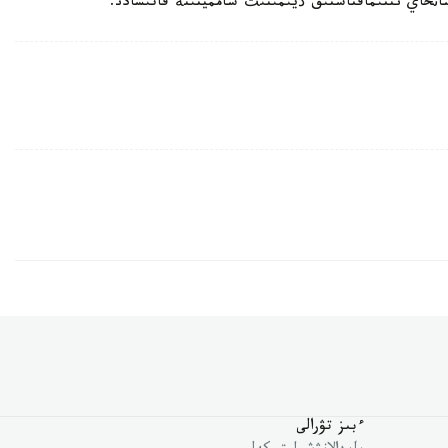
ءبىز تۋرالى