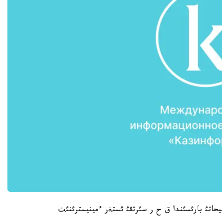
حاتئ بارئسئندا ق ح ر سئرتقئ ئستةر ءمينيسترئنئث