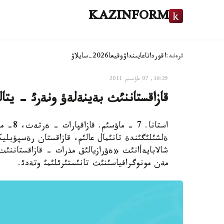
KAZINFORM
ترەند:
اقوردا
تاعايىنداۋ
وقيعا
2026-سايلاۋ
16:29, 07 ماۋسىم 2011
قازاقستاننئث بةينةلةؤ ونةرئ - يتالي
استانا.
ةلشئلئگئندة تانئمال عالئم، قازاقستان رةسپؤبليك
شالابايةأانئث «ةؤرازيالئق مذرات - قازاقستانن
مةن مونوگرافياسئنئث تانئستئرئلئمئ وتةدئ.