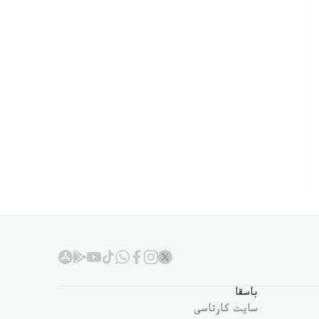
باسقا
سايت كارتاسى