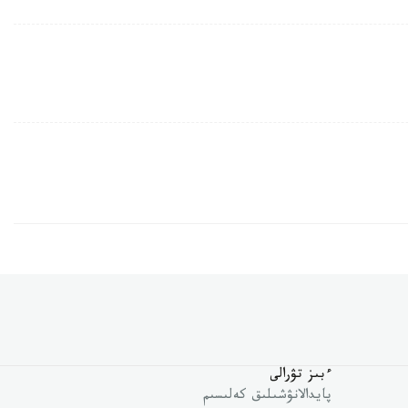
ءبىز تۋرالى
پايدالانۋشىلىق كەلىسىم