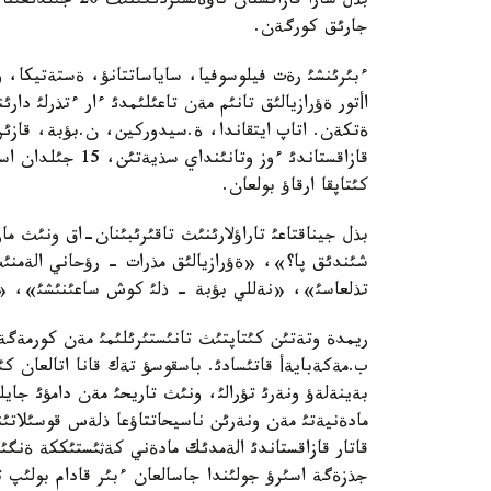
بذل شارا قازاقست
جارئق كورگةن.
ءبئرئنشئ رةت فيلوسوفيا، ساياساتتانؤ، ةستةتيكا، ون
اأتور ةؤرازيالئق تانئم مةن تاعئلئمدئ ءار ءتذرلئ دا
ةتكةن. اتاپ ايتقاندا، ة.سيدوركين، ن.بؤبة، قازئرگ
قازاقستاندئ ءوز وت
كئتاپقا ارقاؤ بولعان.
بذل جيناقتاعئ تاراؤلارئنئث تاقئرئبئنان-اق ونئث مازم
شئندئق پا؟»، «ةؤرازيالئق مذرات - رؤحاني الةمنئ
تذلعاسئ»، «نةللي بؤبة - ذلئ كوش ساعئنئشئ»، «جا
ريمدة وتةتئن كئتاپتئث تانئستئرئلئمئ مةن كورمةگة
ب.مةكةبايةأ قاتئسادئ. باسقوسؤ تةك قانا اتالعان ك
بةينةلةؤ ونةرئ تؤرالئ، ونئث تاريحئ مةن دامؤئ جايلئ 
مادةنيةتئ مةن ونةرئن ناسيحاتتاؤعا ذلةس قوسئلاتئن
قاتار قازاقستاندئ الةمدئك مادةني كةثئستئككة ةنگئز
جذزةگة اسئرؤ جولئندا جاسالعان ءبئر قادام بولئپ تا