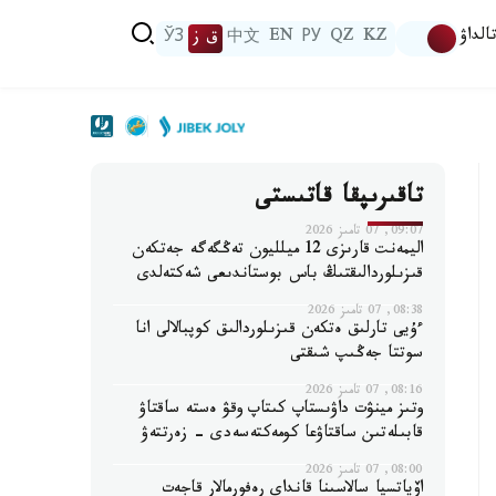
الداۋ
KZ
QZ
РУ
EN
中文
ق ز
ЎЗ
تاقىرىپقا قاتىستى
09:07, 07 تامىز 2026
اليمەنت قارىزى 12 ميلليون تەڭگەگە جەتكەن
قىزىلوردالىقتىڭ باس بوستاندىعى شەكتەلدى
08:38, 07 تامىز 2026
ءۇيى تارلىق ەتكەن قىزىلوردالىق كوپبالالى انا
سوتتا جەڭىپ شىقتى
08:16, 07 تامىز 2026
وتىز مينۋت داۋىستاپ كىتاپ وقۋ ەستە ساقتاۋ
قابىلەتىن ساقتاۋعا كومەكتەسەدى - زەرتتەۋ
08:00, 07 تامىز 2026
اۆياتسيا سالاسىنا قانداي رەفورمالار قاجەت