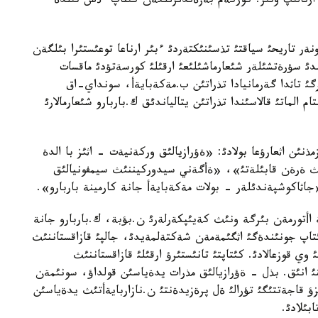
ان تاؤةلسئزدئگئنئث 20 جئلدئعئنا ارنالئپ وتئر. كوركةم بةزةندئرئلگةن كئتاپ ءذش تئلدة
ةر تاريحئ سياقتئ تذسئنئكتةردئ ءبئر ارناعا توعئستئرا بئلگةن
رئندئ سؤرةتشئلةر شئعارماشئلئعئ ارقئلئ كورسةتؤدئ ماقسات
ئ تاثدا گةرمانيادا تذراتئن ب.مةكةبايةأ، سونداي-اق
انئنداي سذيةتئن، 15 جئلدان استام الماتئ قالاسئندا تذراتئن يتالياندئق ك.باربارو شئعارمالارئ
ذنئن اثعارؤعا بولادئ: «ةؤرازيالئق وركةنيةت - اثئز با الدة
ث ةرةن قابئلةتئ»، «ةأگةني سيدوركيننئث سيمفونيالئق
ثاكوشپةندئلةر - بولات مةكةبايةأ جانة كارمينة باربارو».
 اأتورمةن بئرگة ونئث كةيئپكةرلةرئ ن.بؤبة، ك.باربارو جانة
ئتاپ جونئندةگئ اثگئمةمةن شةكتةلمةيدئ، جالپئ قازاقستاننئث
وي قوزعالادئ. كئتاپتئ تانئستئرؤ ارقئلئ قازاقستاننئث
ئ انئق. بذل - ةؤرازيالئق مذرات يدةياسئن قولداؤ، سونئمةن
ؤ قاجةتتئگئ تؤرالئ ةل پرةزيدةنتئ ن.نازاربايةأتئث يدةياسئن
بئلادئ.