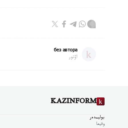
без автора
اۆتور
KAZINFORM
بوليمدەر
وقيعا