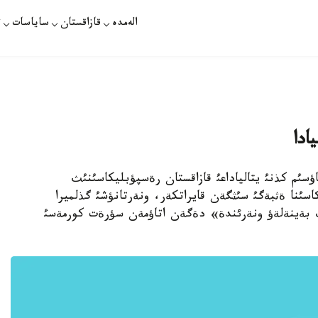
الەمدە
قازاقستان
ساياسات
ت
ادا
 7 - ماؤسئم. قازاقپارات - ةرتةث، 8- ماؤسئم كذنئ يتالياداعئ قازاقستان رةسپؤبليكاسئنئث
اسئنا ةثبةگئ سئثگةن قايراتكةر، ونةرتانؤشئ گذلميرا
ئث بةينةلةؤ ونةرئندة» دةگةن اتاؤمةن سؤرةت كورمةسئ