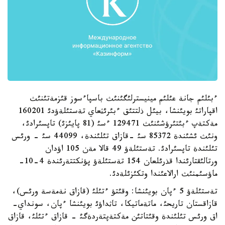
ءبئلئم جانة عئلئم مينيسترلئگئنئث باسپاءسوز قئزمةتئنئث
اقپاراتئ بويئنشا، بيئل ذلتتئق ءبئرئثعاي تةستئلةؤدئ 160201
مةكتةپ ءبئتئرؤشئنئث 129471 ءسئ (81 پايئزئ) تاپسئرادئ،
ونئث ئشئندة 85372 سئ -قازاق تئلئندة، 44099 سئ - ورئس
تئلئندة تاپسئرادئ. تةستئلةؤ 49 قالا مةن 105 اؤدان
ورتالئقتارئندا قذرئلعان 154 تةستئلةؤ پؤنكتتةرئندة 4-10-
ماؤسئمنئث ارالاعئندا وتكئزئلةدئ.
تةستئلةؤ 5 ءپان بويئنشا: وقئتؤ ءتئلئ (قازاق نةمةسة ورئس)،
قازاقستان تاريحئ، ماتةماتيكا، تاثداؤئ بويئنشا ءپان، سونداي-
اق ورئس تئلئندة وقئتاتئن مةكتةپتةردةگئ - قازاق ءتئلئ، قازاق