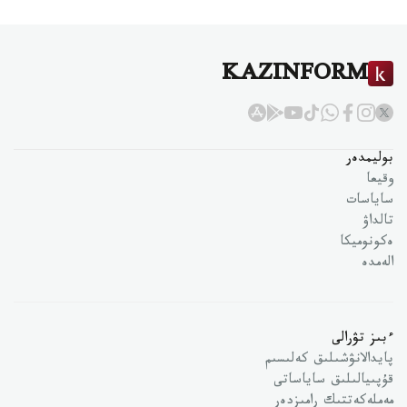
KAZINFORM
بوليمدەر
وقيعا
ساياسات
تالداۋ
ەكونوميكا
الەمدە
ءبىز تۋرالى
پايدالانۋشىلىق كەلىسىم
قۇپىيالىلىق ساياساتى
مەملەكەتتىك رامىزدەر