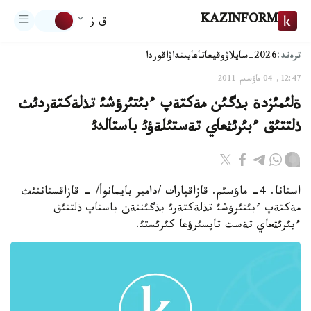
KAZINFORM
ق ز
ترەند:
2026-سايلاۋ
وقيعا
تاعايىنداۋ
اقوردا
12:47, 04 ماۋسىم 2011
ةلئمئزدة بذگئن مةكتةپ ءبئتئرؤشئ تذلةكتةردئث
ذلتتئق ءبئرئثعاي تةستئلةؤئ باستالدئ
استانا. 4- ماؤسئم. قازاقپارات /دامير بايمانوأ/ - قازاقستاننئث
مةكتةپ ءبئتئرؤشئ تذلةكتةرئ بذگئننةن باستاپ ذلتتئق
ءبئرئثعاي تةست تاپسئرؤعا كئرئستئ.