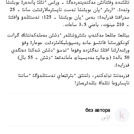
تئلئندة وقئتاتئن مةكتةپتةردةگئ - ورئس ءتئلئ پاندةرئ بويئنشا
وتةدئ. ءاربئر ءپان بويئنشا تةست تاپسئرمالارئنئث سانئ - 25
سذراقتئ قذرايدئ؛ بةس ءپان بويئنشا - 125؛ تةستئلةؤ ؤاقئتئ
- 210 مينؤت، ياعني 3،5 ساعات.
بيئلعئ جئلعئ مةكتةپ بئتئرؤشئلةر ءذشئن مةملةكةتتئك گرانت
كونكؤرسئنا قاتئسؤ جانة رةسپؤبليكامئزدئث جوعارئ وقؤ
ورئندارئنا اقئلئ نةگئزدة وقؤعا ءتذسؤ ءذشئن شةكتئ دةثگةي
50 بالدئ («جالپئ مةديسينا» ماماندئعئ ءذشئن - 55 بال)
قذرايدئ.
قذرمةتتئ تذلةكتةر، ذلتتئق ءبئرئثعاي تةستئلةؤگئ ءساتتئ
تاپسئرؤعا تئلةك بئلدئرةمئز!
без автора
اۆتور