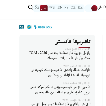
الداۋ
KZ
QZ
РУ
EN
中文
ق ز
ЎЗ
تاقىرىپقا قاتىستى
19:45, 03 تامىز 2026
پاۆەل دۋروۆ قازاقستاندا وتەتىن IOAI-2026
جەڭىمپازدارىنا ماراپاتتار بەرمەك
20:08, 30 شىلدە 2026
قازاقستاننىڭ ۇلتتىق قاۋىپسىزدىك كوميتەتى
كورەيانىڭ 14 ازاماتىن ۇستادى
16:07, 30 شىلدە 2026
كاسپي قۇبىر كونسورسيۋمى تانكەرلەرگە تاعى
درون شابۋىلدارى جاسالعانىن مالىمدەدى
11:48, 06 ماۋسىم 2026
ا ق ش بالالارى قازاقستاندا ءبىر جىل تۇرىپ