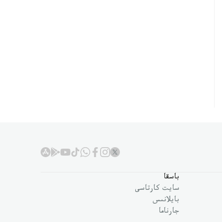
باسقا
سايت كارتاسى
بايلانىس
جارناما