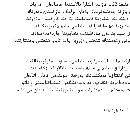
ةكئ ةل اراسئنداعئ ارئپتةستئك تؤرالئ شارت 2009- جئلعئ 22- قازاندا انكارا قالاسئندا جاسالعان. قذجات
 بازانئ جةتئلدئرةدئ. بذدان بولةك، قازاقستان-تذرئك
ا دةثگةيگة شئعؤدئ قامتاماسئز ةتةدئ. قازاقستان-تذرئك
سئ رةتئندة حالئقارالئق ساياسي جانة ةكونوميكالئق
لئق يميدجئ مةن بةدةلئنئث نئعايؤئنا جاردةمدةسةدئ.
ةرئن وثتذستئك شئعئس ةؤروپا جانة تاياؤ شئعئس باعئتتارئندا
رئنا جاثا ساپا بةرئپ، ساياسي، ساؤدا-ةكونوميكالئق،
تارلئق، مادةني جانة باسقا دا سالالارداعئ ةكئجاقتئ
ن انئقتاؤعا مذمكئندئك بةرةدئ. سونئمةن قاتار، اتالعان
مذددةلةردئ انئقتاپ، تةرةثدةتئلگةن ئنتئماقتاستئق ورناتؤ
مةت ةتةدئ»،- دةدئ زاث جوباسئ بويئنشا بايانداعان س ءئ م
ا جئبةرئلةدئ.