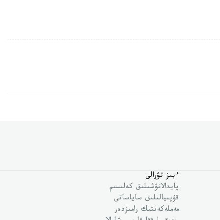
ءبىز تۋرالى
پايدالانۋشىلىق كەلىسىم
قۇپىيالىلىق ساياساتى
مەملەكەتتىك رامىزدەر