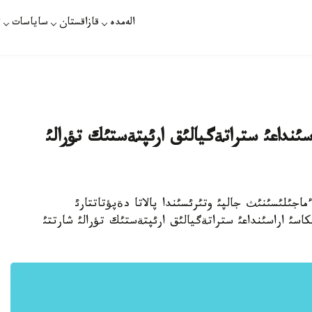
الەمدە
قازاقستان
ساياسات
ت
ئنداعئ ستراتةگيالئق ارئپتةستئك تؤرالئ
ماجئلئسئنئث جالپئ وتئرئسئندا پالاتا دةپؤتاتتارئ
سئ اراسئنداعئ ستراتةگيالئق ارئپتةستئك تؤرالئ شارتتئ