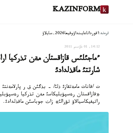
KAZINFORM
ترەند:
اقوردا
تاعايىنداۋ
وقيعا
2026-سايلاۋ
14:12, 01 ماۋسىم 2011
ءماجئلئس قازاقستان مةن تذركيا اراس
شارتتئ ماقذلدادئ
ت /قانات مامةتقازئ ذلئ/ - بذگئن ق ر پارلامةنتئ ء
«قازاقستان رةسپؤبليكاسئ مةن تذركيا رةسپؤبليكا
راتيفيكاسيالاؤ تؤرالئ» زاث جوباسئن ماقذلدادئ.