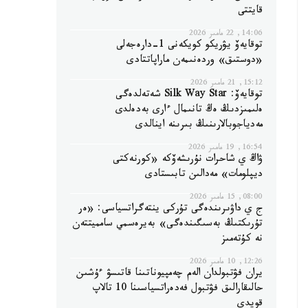
قايتتى
14:06, 22 مامىر 2026
توقايەۆ يۋريكو كويكەنى 1-دارەجەلى
«دوستىق» وردەنىمەن ماراپاتتادى
15:12, 21 مامىر 2026
توقايەۆ: Silk Way Star شەتەلدەگى
ەلىمىزدىڭ ەڭ تانىمال ءارى بەدەلدى
مەدياجوبالارىنىڭ بىرىنە اينالدى
16:54, 19 مامىر 2026
ۋاڭ ي شاحرات نۇرىشەۆكە «كورنەكتى
ديپلومات» مەدالىن تابىستادى
08:00, 15 مامىر 2026
ج ي داۋىرىندەگى تۇركى ينتەگراتسياسى: «ەر
تۇرىكتىڭ بەسىگىندەگى» بەيرەسمي سامميتتەن
نە كۇتەمىز
12:26, 10 مامىر 2026
يران فۋتبولدان الەم چەمپيوناتىنا قاتىسۋ ءۇشىن
حالىقارالىق فۋتبول فەدەراتسياسىنا 10 تالاپ
قويدى