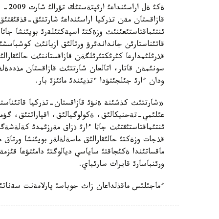
قازاقستان مةن تذركيا اراسئنداعئ شارتتئق-قذقئقتئق
ئنتئماقتاستئعئنئث وزةكتئ اسپةكتئلةرئ بويئنشا جاث
قاتئناستارئن جانداندئرؤ ورتالئق ازيانئث كوشباسشئ
قذرئلئمدارعا كئرئكتئرئلگةن قازاقستاننئث حالئقارا
سونئمةن قاتار، اتالعان شارتتئث قازاقستان مذددةل
ودان ءارئ جئلجئتؤدا ءتذيئندئ ماثئزئ بار.
«شارتتئث كذشئنة ةنؤئ قازاقستان-تذركيا قاتئناستا
عئلئمي-تةحنيكالئق، ةكولوگيالئق، اقپاراتتئق، گؤماني
ئنتئماقتاستئقتئث جاثا ءارئ ذزاق مةرزئمدئ كةلةشةگئ
قذجات وزةكتئ حالئقارالئق ماسةلةلةر بويئنشا ورتاق 
ماقساتئندا ةكئجاقتئ ساياسي ديالوگتئ دامئتؤعا قئز
ورئنباسارئ قايرات سارئباي.
ءماجئلئس ماقذلداعان زاث جوباسئ پارلامةنت سةناتئن