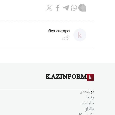
без автора
اۆتور
KAZINFORM
بوليمدەر
وقيعا
ساياسات
تالداۋ