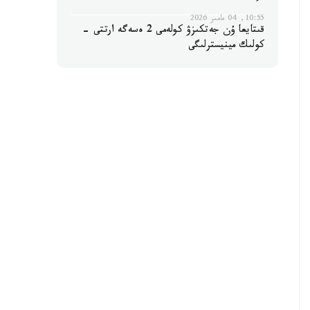
10:55, 04 مامىر 2026
قىتايعا ۇن جەتكىزۋ كولەمى 2 ەسەگە ارتتى -
كولىك مينيسترلىگى