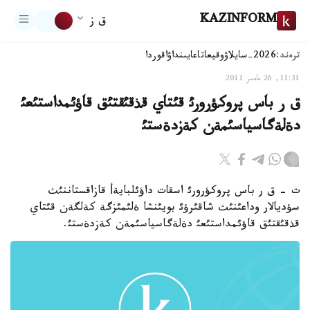
KAZINFORM
ق ز
ترەند:
2026-سايلاۋ
وقيعا
تاعايىنداۋ
اقوردا
11:31, 26 مامىر 2011
ق ر باس پروكؤرورئ قئتاي قذقئقتئق قاؤئمداستئعئ
دةلةگاسياسئمةن كةزدةستئ
ت - ق ر باس پروكؤرورئ اسقات داؤئلبايةأ قازاقستاننئث
سؤديالار وداعئنئث شاقئرؤئ بويئنشا ةلئمئزگة كةلگةن قئتاي
قذقئقتئق قاؤئمداستئعئ دةلةگاسياسئمةن كةزدةستئ.