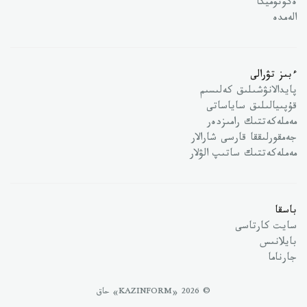
ەكونوميكا
الەمدە
ءبىز تۋرالى
پايدالانۋشىلىق كەلىسىم
قۇپىيالىلىق ساياساتى
مەملەكەتتىك رامىزدەر
جەمقورلىققا قارسى شارالار
مەملەكەتتىك ساتىپ الۋلار
باسقا
سايت كارتاسى
بايلانىس
جارناما
© 2026 «KAZINFORM» حاق