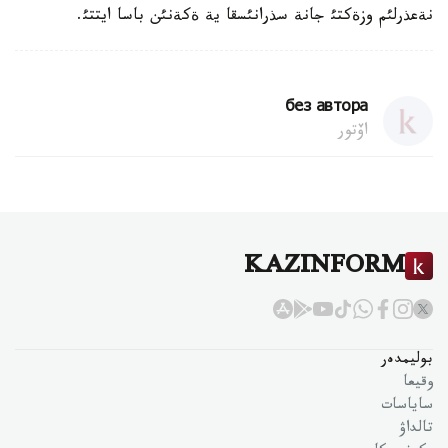
نةعذرلئم وزةكتئ جانة سذرانئسقا ية ةكةنئن باسا ايتتئ.
без автора
اۆتور
KAZINFORM
بوليمدەر
وقيعا
ساياسات
تالداۋ