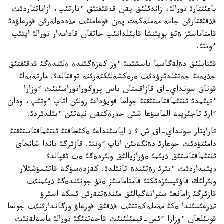
باعئتتارئ تؤرالئ، زاثدئلئق پةن قذقئقتئق ءتارتئپ، ازاماتتاردئث
قذقئقتارئن جانة مةملةكةت پةن قوعامنئث مذددةلةرئن قورعاؤدئ
قامتاماسئز ةتؤ بويئنشا قابئلدانئپ جاتقان قادامدار تؤرالئ ايتئپ
ءوتتئ.
قئتايلئق دةلةگاسيا باسشئسئ ءوز كةزةگئندة ةلئندةگئ قذقئقتئق
جذيةنئ جةتئلدئرؤدئث ةرةكشةلئكتةرئنة توقتالدئ. مارتةبةلئ
قوناق سونداي-اق قازاقستان باس پروكؤراتؤراسئنئث ءوزارا
ءتيئمدئ ئنتئماقتاستئقتئ جولعا قويؤداعئ رولئن اتاپ ءوتئپ، ودان
ءارئ تاجئريبة الماسؤعا شئن جذرةكتةن نيةتئن ءبئلدئردئ.
تاراپتار سونداي-اق ش ئ ذ اياسئنداعئ ةكئجاقتئ ئنتئماقتاستئقتئ
دامئتؤدئث جوعارئ دةثگةيئن اتاپ ءوتتئ. قازئرگئ تاثدا شاثحاي
ئنتئماقتاستئق ذيئمئ ةؤرازيالئق وثئردةگئ ةث ئقپالدئ
ذيئمداردئث ءبئرئ رةتئندة تانئلدئ. كةزدةسؤگة قاتئسؤشئلار
وثئرلئك قاؤئپسئزدئكتئ قامتاماسئز ةتؤ جونئندةگئ ذيئمنئث
قازئرگئ زامانعئ ستراتةگيالئق مئندةتتةرئن ئسكة اسئرؤ
تذرعئسئندا ةكئ مةملةكةتتئث قذقئق قورعاؤ ورگاندارئنئث جولعا
قويئلعان ءوزارا ءئس-قيمئلئنئث قاجةتتئگئ تؤرالئ ماسةلةنئث