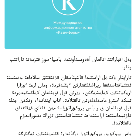
بذل اقپاراتتئ اتالعان أةدومستأونئث باسپاءسوز قئزمةتئ تاراتئپ
وتئر.
تاراپتار ةكئ ةل اراسئندا قالئپتاسقان قذقئقتئق سالاداعئ جةمئستئ
ئنتئماقتاستئققا ريزاشئلئقتارئن ءبئلدئردئ، ودان ارعئ ءوزارا
ارةكةتتئث كةلةشةگئن، بذرئن قول قويئلعان كةلئسئمدةردئ
ئسكة اسئرؤ ماسةلةلةرئن تالقئلادئ. اتاپ ايتقاندا، وتكةن جئلئ
قول قويئلعان ق ر باس پروكؤراتؤراسئ مةن قئتاي قذقئقتئق
قاؤئمداستئعئ اراسئنداعئ ئنتئماقتاستئق تؤرالئ مةموراندؤم
تالقئلاندئ.
باس پروكؤرور پروكؤراتؤرا ورگاندارئ قئزمةتئنئث نةگئزگئ