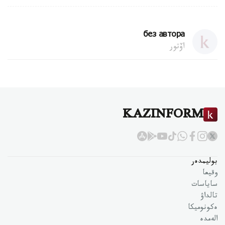
без автора
اۆتور
KAZINFORM
بوليمدەر
وقيعا
ساياسات
تالداۋ
ەكونوميكا
الەمدە