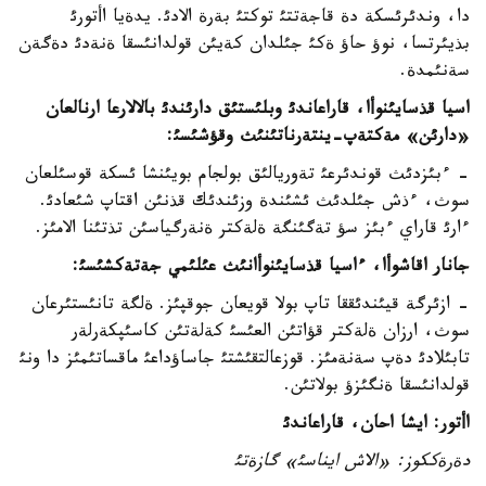
دا، وندئرئسكة دة قاجةتتئ توكتئ بةرة الادئ. يدةيا اأتورئ
بذيئرتسا، نوؤ حاؤ ةكئ جئلدان كةيئن قولدانئسقا ةنةدئ دةگةن
سةنئمدة.
اسيا قذسايئنوأا، قاراعاندئ وبلئستئق دارئندئ بالالارعا ارنالعان
«دارئن» مةكتةپ-ينتةرناتئنئث وقؤشئسئ:
- ءبئزدئث قوندئرعئ تةوريالئق بولجام بويئنشا ئسكة قوسئلعان
سوث، ءذش جئلدئث ئشئندة وزئندئك قذنئن اقتاپ شئعادئ.
ءارئ قاراي ءبئز سؤ تةگئنگة ةلةكتر ةنةرگياسئن تذتئنا الامئز.
جانار اقاشوأا، ءاسيا قذسايئنوأانئث عئلئمي جةتةكشئسئ:
- ازئرگة قيئندئققا تاپ بولا قويعان جوقپئز. ةلگة تانئستئرعان
سوث، ارزان ةلةكتر قؤاتئن العئسئ كةلةتئن كاسئپكةرلةر
تابئلادئ دةپ سةنةمئز. قوزعالتقئشتئ جاساؤداعئ ماقساتئمئز دا ونئ
قولدانئسقا ةنگئزؤ بولاتئن.
اأتور: ايشا احان، قاراعاندئ
دةرةككوز: «الاش ايناسئ» گازةتئ