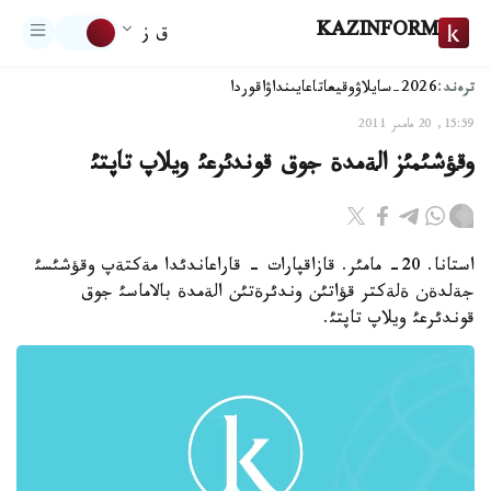
KAZINFORM
ق ز
ترەند:
2026-سايلاۋ
وقيعا
تاعايىنداۋ
اقوردا
15:59, 20 مامىر 2011
وقؤشئمئز الةمدة جوق قوندئرعئ ويلاپ تاپتئ
استانا. 20- مامئر. قازاقپارات - قاراعاندئدا مةكتةپ وقؤشئسئ
جةلدةن ةلةكتر قؤاتئن وندئرةتئن الةمدة بالاماسئ جوق
قوندئرعئ ويلاپ تاپتئ.