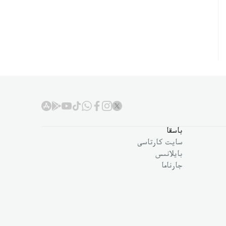
باسقا
سايت كارتاسى
بايلانىس
جارناما