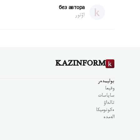
без автора
اۆتور
KAZINFORM
بوليمدەر
وقيعا
ساياسات
تالداۋ
ەكونوميكا
الەمدە