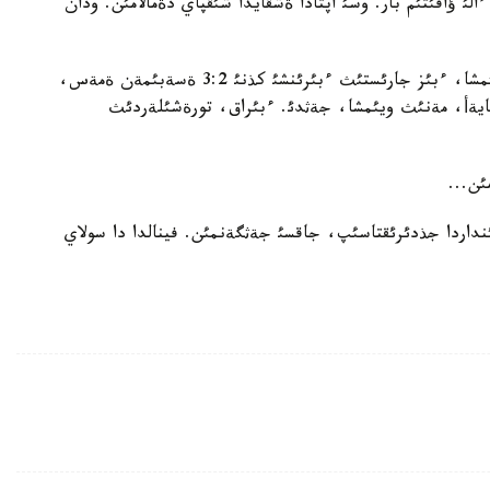
الئ ؤاقئتئم بار. وسئ اپتادا ةشقايدا شئقپاي دةمالامئن. ودان
فينالدئق جةكپة-جةككة كةلةر بولسام، مةنئث ويئمشا، ءبئز جارئستئث ءبئرئنشئ كذنئ 3:2 ةسةبئمةن ةمةس،
تايةأ، مةنئث ويئمشا، جةثدئ. ءبئراق، تورةشئلةردئث
ئن...
نداردا جذدئرئقتاسئپ، جاقسئ جةثگةنمئن. فينالدا دا سولاي