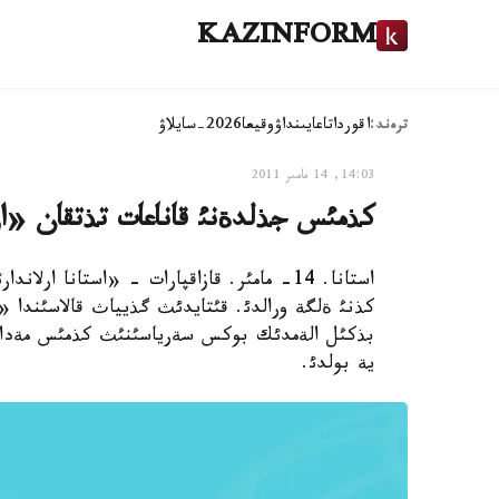
KAZINFORM
ترەند:
اقوردا
تاعايىنداۋ
وقيعا
2026-سايلاۋ
14:03, 14 مامىر 2011
كذمئس جذلدةنئ قاناعات تذتقان «ارل
استانا. 14- مامئر. قازاقپارات - «استانا
كذنئ ةلگة ورالدئ. قئتايدئث گذيياث قالاسئندا «پ
ية بولدئ.