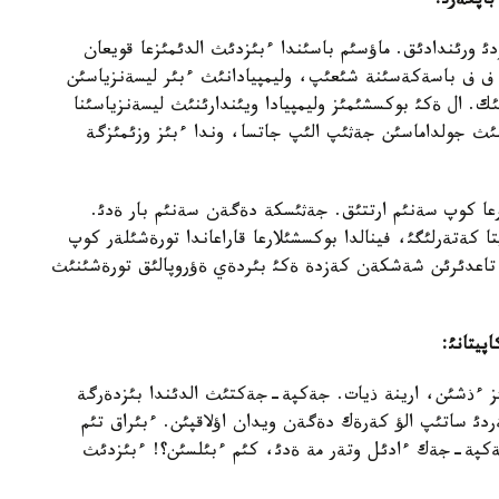
اپكةر
ئ
:
دئ ورئندادئق. ماؤسئم باسئندا ءبئزدئث الدئمئزعا قويعان
 ف باسةكةسئنة شئعئپ، وليمپيادانئث ءبئر ليسةنزياسئن
تئك. ال ةكئ بوكسشئمئز وليمپيادا ويئندارئنئث ليسةنزياسئنا
رئنئث جولداماسئن جةثئپ الئپ جاتسا، وندا ءبئز وزئمئزگة
عا كوپ سةنئم ارتتئق. جةثئسكة دةگةن سةنئم بار ةدئ.
تا كةتةرلئگئ، فينالدا بوكسشئلارعا قاراعاندا تورةشئلةر كوپ
 تاعدئرئن شةشكةن كةزدة ةكئ بئردةي ةؤروپالئق تورةشئنئث
پيتانئ:
ئز ءذشئن، ارينة ذيات. جةكپة-جةكتئث الدئندا بئزدةرگة
ئ ساتئپ الؤ كةرةك دةگةن ويدان اؤلاقپئن. ءبئراق تئم
ا جةكپة-جةك ءادئل وتةر مة ةدئ، كئم ءبئلسئن؟! ءبئزدئث