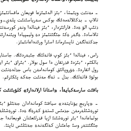
بةيب
ئ
ت ةسجانوأ،«استانا ارلاندارئ
»
كلؤبئنئث باس ب
- مةنئث ويئمشا، ءبئز الدئمئزعا قويعان ماقساتئمئز
تالاپ - بذكئلالةمدئك بوكس سةرياسئنئث پلةي-و ف
ذتئپ الؤ ةدئ. قاراثئزدار، ءبئز فينالدا ونةر كورسةت
تالاسادئ. ةگةر ةكئ جئگئتئمئز دة وليمپيادا ويئندا
جذكتةلگةن تاپسئرمانئ اسئرا ورئنداعانئمئز.
راس، فينالدا ءبئز كوپ قاتةلئك جئبةردئك. جاستار
بالكئم، ءبئزدئ قذرتقان دا سول بولار. ءبئراق ءبئر اي
رول اتقاردئ. ةؤروپالئق كوماندامةن باس جذلدةنئث
بولؤئ قاتةلئك. بذل - تةك مةنئث جةكة پئكئرئم.
باقئت سارسةكبايةأ، «استانا ارلاندارئ
»
كلؤبئنئث كا
- «پاريج يؤنايتةد» سياقتئ كوماندادان جةثئلؤ ءب
تورةشئلةرمةن جذمئس ئستةؤ كةرةك ةدئ. تورةشئلةرد
بولماعاندا ءبئر تورةشئنئ ازيا قذرلئعئنان قويعاند
جئگئتتةر وسئ جاعئنان كةلگةندة جةثئلئس تاپتئ.