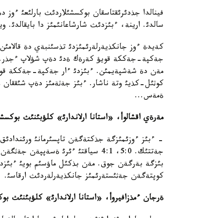
فينالدا جذدئرئقتاسقان بوكسشئلاردئث بارلئعئ ءوز دة
سالدئ. ارينة، ءبئزدئث شارشاعانئمئز دا بايقالدئ. و
كةيدة ءوز جانكذيةرلةرئمئزدئ تذسئنبةي دة قالامئ
جةكپة-جةككة قويؤ كةرةك ةدئ دةپ شؤلاپ ءجذر. ب
مةن دة شةشپةيمئن. ءبئزدئ ءار جةكپة-جةككة قوياتئ
كوثئل-كذيئ وتة ناشار. ءبئز جةثةمئز دةپ شئققان 
ةمةس...
مةرةي اقشالوأ، «استانا ارلاندارئ
»
كلؤبئنئث بوكسشئ
- ءبئز ءوزئمئزگة جذكتةگةن تاپسئرمانئ ورئندادئق.
جةتتئك. 5:0، 4:1 سياقتئ ءئرئ ةسةپپةن
بئزگة بةرگةن جوق. مةن بذكئل ماؤسئم بويئ ءبئزدئث
كوپتةگةن جةثئستةرئمئز جانكذيةرلةردئث ارقاسئ.
ةرجان ءمذزافيروأ، «استانا ارلاندارئ
»
كلؤبئنئث بوك