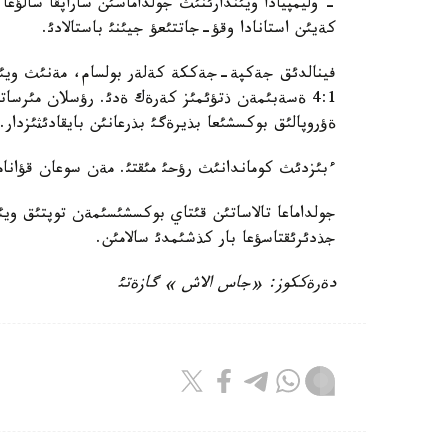
- وليمپيادا ويئندارئنئث جولداماسئن ساراپقا سالؤعا ء
كةيئن استانادا وقؤ-جاتتئعؤ جيئنئ باستالادئ.
4:1 ةسةبئمةن ذتؤئمئز كةرةك ةدئ. رؤسلان مئرسا
ةؤروپالئق بوكسشئعا بذيرةگئ بذرعانئن بايقادئثئزدار.
ءبئزدئث كوماندانئث رؤحئ مئقتئ. مةن سوعان قؤانام
جولداماعا تالاساتئن قئتاي بوكسشئسئمةن توپتئق ويئ
جذدئرئقتاسؤعا بار كذشئمدئ سالامئن.
دةرةككوز: «جاس الاش » گازةتئ