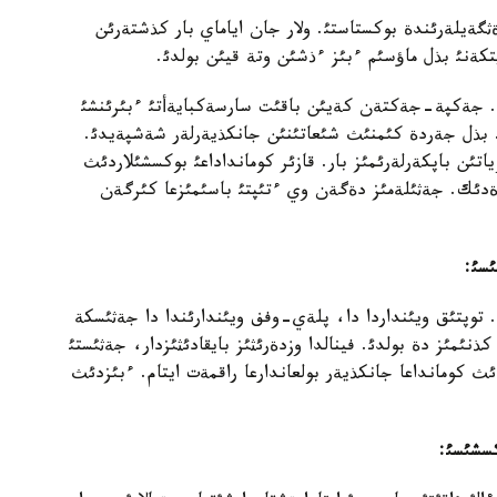
ثگةيلةرئندة بوكستاستئ. ولار جان اياماي بار كذشتةرئن
يتكةنئ بذل ماؤسئم ءبئز ءذشئن وتة قيئن بولدئ.
ن. جةكپة-جةكتةن كةيئن باقئت سارسةكبايةأتئ ءبئرئنشئ
ذل جةردة كئمنئث شئعاتئنئن جانكذيةرلةر شةشپةيدئ.
ن باپكةرلةرئمئز بار. قازئر كومانداداعئ بوكسشئلاردئث
ةدئك. جةثئلةمئز دةگةن وي ءتئپتئ باسئمئزعا كئرگةن
سئ:
 توپتئق ويئنداردا دا، پلةي-وفف ويئندارئندا دا جةثئسكة
 جةثگةن كذنئمئز دة بولدئ. فينالدا وزدةرئثئز بايقادئثئزدار، جةثئستئ
 كومانداعا جانكذيةر بولعاندارعا راقمةت ايتام. ءبئزدئث
سشئسئ: