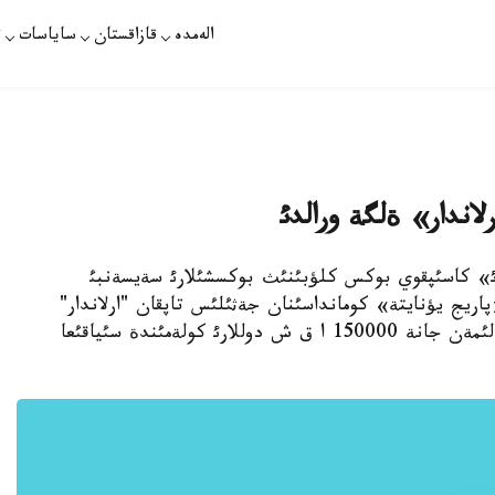
الەمدە
قازاقستان
ساياسات
ت
اندار» ةلگة ورالدئ
 ارلاندارئ» كاسئپقوي بوكس كلؤبئنئث بوكسشئلارئ سةيسةنبئ
اريج يؤنايتة» كومانداسئنان جةثئلئس تاپقان "ارلاندار"
بذكئل الةمدئك بوكس سةرياسئنئث كذمئس مةدالئمةن جانة 150000 ا ق ش دوللارئ كولةمئندة سئياقئعا