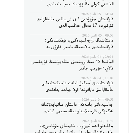
العاشقى گولى ەڭ ۇزدىك دەپ تانىلدى
14:24, 05 تامىز 2026
قازاقستان جۇزۋدەن ا ق ش-تاعى حالىقارالىق
تۋرنيردە 17 مەدال جەڭىپ الدى
09:55, 05 تامىز 2026
داستاننىڭ «چەلسيدەگى» مۇمكىندىگى:
قازاقستاندىق تالانتتىڭ باستى قارۋى نە
22:04, 04 تامىز 2026
الماتىدا 45 مىڭ ورىندىق ستاديوننىڭ قۇرىلىسى
قالاي ءجۇرىپ جاتىر
10:08, 04 تامىز 2026
قازاقستاندىق جەڭىل اتلەت تاجىكستانداعى
حالىقارالىق مارافوندا قولا جۇلدە يەلەندى
09:55, 04 تامىز 2026
چەلسيدەگى باسەكە: داستان ساتبايەۆتىڭ
نەگىزگى قارسىلاستارىنىڭ ەسىمى اتالدى
18:30, 03 تامىز 2026
«كانەلو الدە شيراز... شايناماي جۇتامىن»: