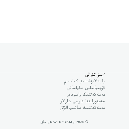
ءبىز تۋرالى
پايدالانۋشىلىق كەلىسىم
قۇپىيالىلىق ساياساتى
مەملەكەتتىك رامىزدەر
جەمقورلىققا قارسى شارالار
مەملەكەتتىك ساتىپ الۋلار
© 2026 «KAZINFORM» حاق