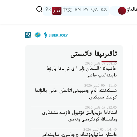
الداۋ
KZ
QZ
РУ
EN
中文
ق ز
ЎЗ
تاقىرىپقا قاتىستى
08:55, 07 تامىز 2026
جانىبەك ءالىمحان ۇلى ا ق ش-قا بارۋعا
دايىندالىپ جاتىر
11:55, 06 تامىز 2026
شىمكەنتتە الەم چەمپيونى اتانعان جاس بالۋانعا
كولىك سىيلادى
22:05, 05 تامىز 2026
استانادا ەۋروپالىق فۋتبول قاۋىمداستىقتارى
وداعىنىڭ كونگرەسى وتەدى
14:40, 05 تامىز 2026
داستان ساتپايەۆتىڭ «چەلسي» ساپىنداعى