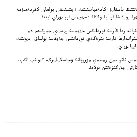
كةتتئك باسقارؤ اكادةمياسئنئث ذجئمئمةن بولعان كةزدةسؤدة
ئ بويئنشا ارنايئ وكئلئ دجةيمس اپپاتؤراي ايتتئ.
مئراندارعا قارسئ قورعانئس جذيةسئ رةسةي جةرئندة دة
مئراندارعا قارسئ بئرةگةي قورعانئس جذيةسئ بولماق. «ونئث
پپاتؤراي.
كةس ناتو مةن رةسةي ةؤروپانئ ؤچاسكةلةرگة ءبولئپ الئپ،
ارئن جذرگئزةتئن بولادئ.