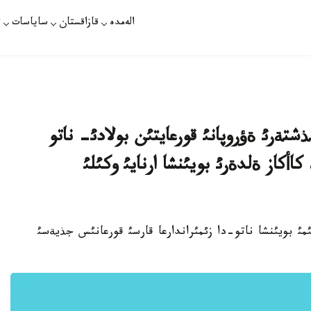
الەمدە
قازاقستان
ساياسات
ت
ةرئ ةؤروپانئ قورعايتئن بولادئ- ناتو
اأكاز ةلدةرئ بويئنشا ارنايئ وكئلئ
ئ بويئنشا ناتو-دا زئمئراندارعا قارسئ قورعانئس جذيةسئ