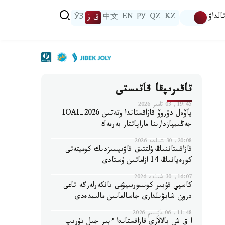
الداۋ
KZ
QZ
РУ
EN
中文
ق ز
ЎЗ
تاقىرىپقا قاتىستى
19:45, 03 تامىز 2026
پاۆەل دۋروۆ قازاقستاندا وتەتىن IOAI-2026
جەڭىمپازدارىنا ماراپاتتار بەرمەك
20:08, 30 شىلدە 2026
قازاقستاننىڭ ۇلتتىق قاۋىپسىزدىك كوميتەتى
كورەيانىڭ 14 ازاماتىن ۇستادى
16:07, 30 شىلدە 2026
كاسپي قۇبىر كونسورسيۋمى تانكەرلەرگە تاعى
درون شابۋىلدارى جاسالعانىن مالىمدەدى
11:48, 06 ماۋسىم 2026
ا ق ش بالالارى قازاقستاندا ءبىر جىل تۇرىپ