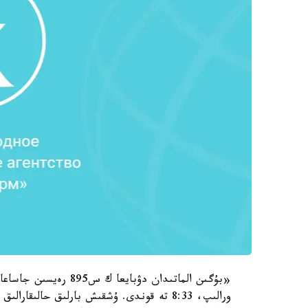
«بۇگىن الماتىدان دۋباي
ورالىپ، 8:33 تە قوندى. ۇشقىش بارلىق حالى