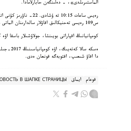
الماستىرىلدى»، - دەلىنگەن حابارلامادا.
رەيس ساعات 10:15 تە ۇشا
س109 رەيسى تەحنيكالىق اقاۋلار سالدارىنان الماتى حالىقارالىق اۋەجايىنا قايتىپ كەلگەن ەدى.
كومپانيانىڭ اقپاراتى بويىنشا، جولاۋشىلار باسقا اۋە
دا اقاۋ شىعىپ، اقتوبەگە قونعان ەدى.
قوعام
ايماق
ОВОСТЬ В ШАПКЕ СТРАНИЦЫ
без автора
اۆتور