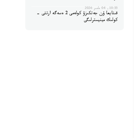
10:55, 04 مامىر 2026
قىتايعا ۇن جەتكىزۋ كولەمى 2 ەسەگە ارتتى -
كولىك مينيسترلىگى