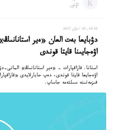
اۆتور
10:10, 10 ءساۋىر 2017
دۋبايعا بەت العان «ەير استانانىڭ» 
اۋەجايىنا قايتا قوندى
استانا. قازاقپارات - «ەير استانانىڭ» الماتى-دۋب
اۋەجايعا قايتا قوندى، دەپ حابارلايدى «قازاقپار
قىزمەتىنە سىلتەمە جاساپ.