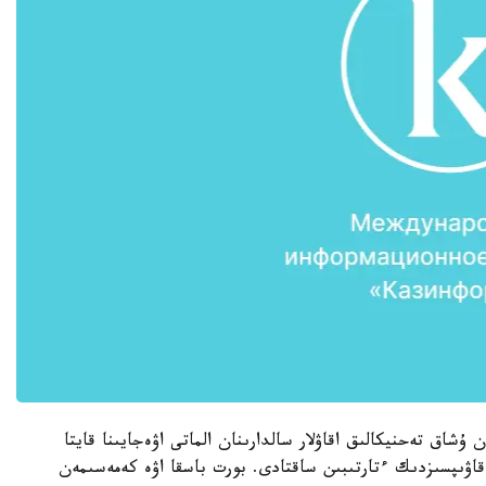
عا ك س895 رەيسىن جاساعان ۇشاق تەحنيكالىق اقاۋلار سالدارىنان الماتى اۋەجايىنا قايتا
قارالىق قاۋىپسىزدىك ءتارتىبىن ساقتادى. بورت باسقا اۋە كەمەسىمەن