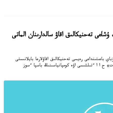
ۇشاعى تەحنيكالىق اقاۋ سالدارىنان الماتى
اي باعىتىنداعى رەيسى تەحنيكالىق اقاۋلارعا بايلانىستى
ات» ح ا ا ءتىلشىسى اۋە كومپانياسىنىڭ باسپا ءسوز