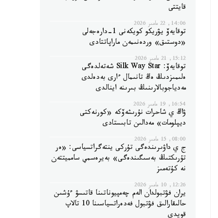
قايتتى
14:06, 22 مامىر 2026
توقايەۆ يۋريكو كويكەنى 1-دارەجەلى
«دوستىق» وردەنىمەن ماراپاتتادى
15:12, 21 مامىر 2026
توقايەۆ: Silk Way Star شەتەلدەگى
ەلىمىزدىڭ ەڭ تانىمال ءارى بەدەلدى
مەدياجوبالارىنىڭ بىرىنە اينالدى
16:54, 19 مامىر 2026
ۋاڭ ي شاحرات نۇرىشەۆكە «كورنەكتى
ديپلومات» مەدالىن تابىستادى
08:00, 15 مامىر 2026
ج ي داۋىرىندەگى تۇركى ينتەگراتسياسى: «ەر
تۇرىكتىڭ بەسىگىندەگى» بەيرەسمي سامميتتەن
نە كۇتەمىز
12:26, 10 مامىر 2026
يران فۋتبولدان الەم چەمپيوناتىنا قاتىسۋ ءۇشىن
حالىقارالىق فۋتبول فەدەراتسياسىنا 10 تالاپ
قويدى