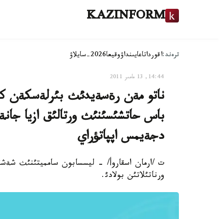
KAZINFORM
ترەند:
اقوردا
تاعايىنداۋ
وقيعا
2026-سايلاۋ
14:44, 13 مامىر 2011
ناتو مةن رةسةيدئث بئرلةسكةن كذشت
باس حاتشئسئنئث ورتالئق ازيا جانة ك
دجةيمس اپپاتؤراي
ت /ارمان اسقاروأ/ - ليسسابون سامميتئنئث شةشئم
ورناتئلاتئن بولادئ.