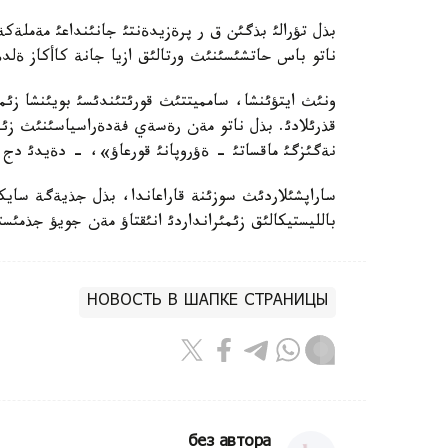
بذل تؤرالئ بذگئن ق ر پرةزيدةنتئ جانئنداعئ مةملة
ناتو باس حاتشئسئنئث ورتالئق ازيا جانة كاأكاز ةلدةر
ونئث ايتؤئنشا، سامميتتئث قورئتئندئسئ بويئنشا زئ
قذرئلادئ. بذل ناتو مةن رةسةي فةدةراسياسئنئث زئ
نةگئزگئ ماقساتئ - ةؤروپانئ قورعاؤ»، - دةيدئ دج.ا
ساراپشئلاردئث سوزئنة قاراعاندا، بذل جذيةگة ساي
بالليستيكالئق زئمئرانداردئ انئقتاؤ مةن جويؤ جذمئست
НОВОСТЬ В ШАПКЕ СТРАНИЦЫ
без автора