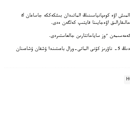
دى. 22- ناۋرىز كۇنى اتالمىش اۋە كومپانياسىنىڭ الماتىدان بىشكەككە جاساعان ك
 كەمەسىمەن ءوز ساياحاتتارىن جالعاستىردى.
ەسكە سالا كەتەيىك، اۋە كومپانياسىنىڭ 2017-جىلدىڭ 5- ناۋرىز كۇنى الماتى-ورال باعىتىندا ۇشقان ۇشاعىنان
Н