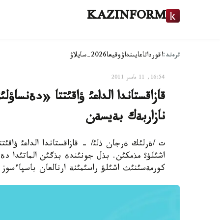
KAZINFORM
ترەند:
اقوردا
تاعايىنداۋ
وقيعا
2026-سايلاۋ
16:54, 11 مامىر 2011
قازاقستاندا الداعئ ؤاقئتتا «دةنساؤل
نازاربةك بةيسةن
ت /ةرلئك ةرجان ذلئ/ - قازاقستاندا الداعئ ؤاقئتت
كورمةسئنئث اشئلؤ راسئمئنة ارنالعان باسپاءسوز ء