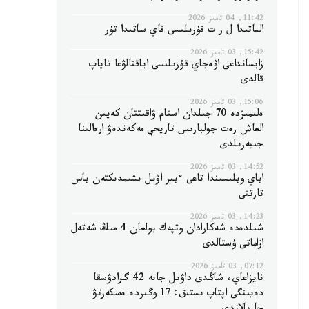
11:42, 04 تامىز 2026
الماتىدا ل ر ت قۇرىلىسى قاي ساتىدا تۇر
15:42, 03 تامىز 2026
زايسانداعى اۋەجاي قۇرىلىسى اياقتالۋعا تاياپ
قالدى
15:06, 03 تامىز 2026
ەلىمىزدە 70 جىلدان استام ۋاقىتتان كەيىن
العاش رەت جولبارىس تاريحي مەكەندەۋ ارەالىنا
جىبەرىلدى
14:52, 03 تامىز 2026
اباي وبلىسىندا تاعى ءبىر اۋىل ىشىمدىكتەن باس
تارتتى
14:23, 03 تامىز 2026
شىلدەدە شەكارادان وتپەك بولعان 4 مىڭ شەتەل
ازاماتى ۇستالدى
07:12, 03 تامىز 2026
نايزاعاي، شاڭدى داۋىل جانە 42 گرادۋسقا
دەيىنگى اپتاپ ىستىق: 17 وڭىردە ەسكەرتۋ