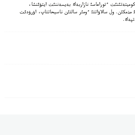
 كوميتةتئنئث ءتوراعاسئ نازاربةك بةيسةننئث ايتؤئنشا،
ئ مذمكئن. ول سالاؤاتتئ ءومئر سالتئن ناسيحاتتاپ، اؤرؤدئث
تپةك.