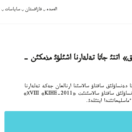
الەمدە
قازاقستان
ساياسات
ت
ئق» اتتئ جاثا تةلةارنا اشئلؤئ مذمكئن -
ا دةنساؤلئق ساقتاؤ سالاسئنا ارنالعان جةكة تةلةارنا
اشئلؤئ مذمكئن. بذل جونئندة بذگئن الماتئدا دةنساؤلئق ساقتاؤ سالاسئنئث «ХVIII «KIHE-2011»
ماسليحاتئندا ايتئلدئ.