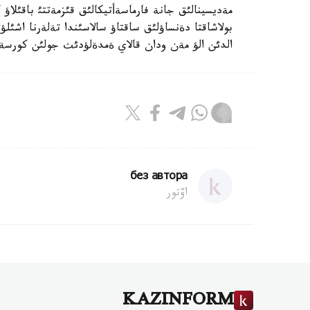
مةديسينالئق جانة فارماسةأتيكالئق قئزمةتتئ باقئلاؤ
بولاشاقتا دةنساؤلئق ساقتاؤ سالاسئندا تةلةرنا اشئلؤ
الدئن الؤ مةن ودان قالاي ةمدةلؤدئث جولئن كورسة
без автора
اۆتور
KAZINFORM