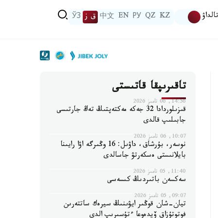
الداۋ
KZ
QZ
РУ
EN
中文
ق ز
ЎЗ
تاقىرىپقا قاتىستى
14:56, 06 تامىز 2026
قىزىلوردادا 32 جەكە مەكتەپتىڭ تەڭ جارتىسى
جابىلىپ قالدى
10:07, 06 تامىز 2026
نوسەر، بۇرشاق، داۋىل: 16 وڭىرگە اۋا رايىنا
بايلانىستى ەسكەرتۋ جاسالدى
11:40, 05 تامىز 2026
سەكسەن باتىردىڭ كىسەسى
09:07, 05 تامىز 2026
تيان-شان قوڭىر ايۋىنىڭ سيرەك ساتتەرىن
فوتوتۇزاق ۆيدەوعا ءتۇسىرىپ الدى