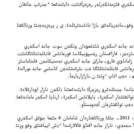
سكةري قئزمةتكةرلةر رةزةرأئنئث دايئندئعئ ءجذرئپ جاتقان
ؤ-ماتةريالدئق بازا تانئستئرئلدئ. ق ر پرةزيدةنتئ ورتالئقتا
ةنة جانة اسكةري شئنئعؤدان وتكةن سوث جانة اسكةري
زدةر، قازاقستان رةسپؤبيكاسئ قورعانئس قابئلةتتئلئگئنئث
. زاماناؤي قارؤ-جاراق جانة اسكةري تةحنيكامةن قامتاماسئز
عانئس قابئلةتتئلئگئ ةث بئرئنشئدةن كاسئبي جانة مورالدئ
»، دةپ اتاپ ءوتتئ ن.نازازاربايةأ.
دا جذمئلدئرؤ رةزةرأئ دايئندئعئنا ذلكةن نازار اؤدارئلادئ.
 ورتالئعئ قذرئلدئ، 2010- جئلئ موتواتقئشتار اسكةرئ، بايلانئس اسكةرئ، ارنايئ اسكةر ماماندئعئ
قورعانئس مينيسترلئگئنئث مالئمةتتةرئنة سذيةنسةك، 2011- جئلئ ورتالئقتاردان شامامان 4 مئثعا جؤئق اسكةري
 سةمةي، تاراز جانة اقتاؤ قالالارئندا ءذش ايماقتئق وقؤ ورنئ