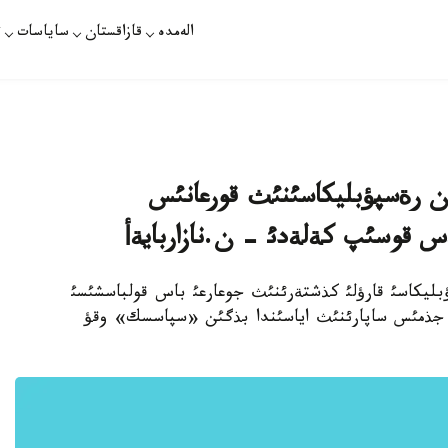
الەمدە
قازاقستان
ساياسات
ت
ان رةسپؤبليكاسئنئث قورعانئس
لةس قوسئپ كةلةدئ - ن.نازاربايةأ
ؤبليكاسئ قارؤلئ كذشتةرئنئث جوعارعئ باس قولباسشئسئ
عان جذمئس ساپارئنئث اياسئندا بذگئن «سپاسسك» وقؤ