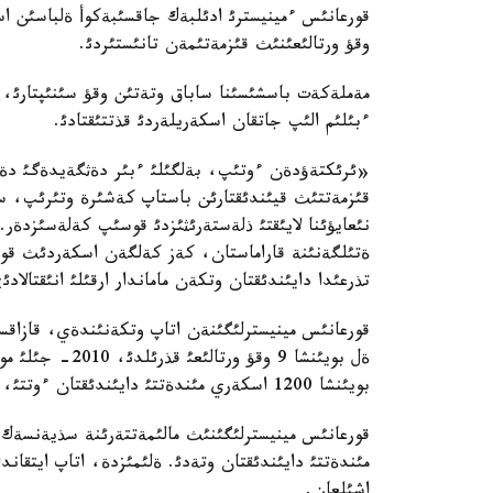
قورعانئس ءمينيسترئ ادئلبةك جاقسئبةكوأ ةلباسئن ا
وقؤ ورتالئعئنئث قئزمةتئمةن تانئستئردئ.
مةملةكةت باسشئسئنا ساباق وتةتئن وقؤ سئنئپتارئ، وق
ءبئلئم الئپ جاتقان اسكةريلةردئ قذتتئقتادئ.
«ئرئكتةؤدةن ءوتئپ، بةلگئلئ ءبئر دةثگةيدةگئ د
قئزمةتتئث قيئندئقتارئن باستاپ كةشئرة وتئرئپ، سئ
نئعايؤئنا لايئقتئ ذلةستةرئثئزدئ قوسئپ كةلةسئزدةر
ةتئلگةنئنة قاراماستان، كةز كةلگةن اسكةردئث قور
تذرعئدا دايئندئقتان وتكةن ماماندار ارقئلئ انئقتالادئ
قورعانئس مينيسترلئگئنةن اتاپ وتكةنئندةي، قازاقستان
ةل بويئنشا 9 وقؤ
بويئنشا 1200 اسكةري مئندةتتئ دايئندئقتان ءوتتئ، دةپ تولئقتئرعان أةدومستأو.
مئندةتتئ دايئندئقتان وتةدئ. ةلئمئزدة، اتاپ ايتقاندا
اشئلعان.