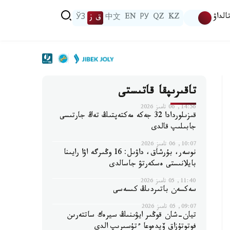
الداۋ
KZ
QZ
РУ
EN
中文
ق ز
ЎЗ
تاقىرىپقا قاتىستى
14:56, 06 تامىز 2026
قىزىلوردادا 32 جەكە مەكتەپتىڭ تەڭ جارتىسى
جابىلىپ قالدى
10:07, 06 تامىز 2026
نوسەر، بۇرشاق، داۋىل: 16 وڭىرگە اۋا رايىنا
بايلانىستى ەسكەرتۋ جاسالدى
11:40, 05 تامىز 2026
سەكسەن باتىردىڭ كىسەسى
09:07, 05 تامىز 2026
تيان-شان قوڭىر ايۋىنىڭ سيرەك ساتتەرىن
فوتوتۇزاق ۆيدەوعا ءتۇسىرىپ الدى