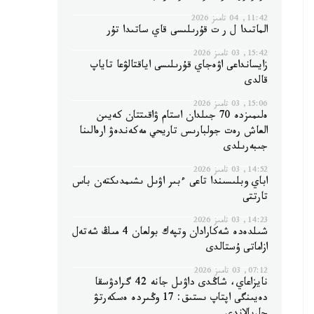
11:42, 04 تامىز 2026
الماتىدا ل ر ت قۇرىلىسى قاي ساتىدا تۇر
15:42, 03 تامىز 2026
زايسانداعى اۋەجاي قۇرىلىسى اياقتالۋعا تاياپ
قالدى
15:06, 03 تامىز 2026
ەلىمىزدە 70 جىلدان استام ۋاقىتتان كەيىن
العاش رەت جولبارىس تاريحي مەكەندەۋ ارەالىنا
جىبەرىلدى
14:52, 03 تامىز 2026
اباي وبلىسىندا تاعى ءبىر اۋىل ىشىمدىكتەن باس
تارتتى
14:23, 03 تامىز 2026
شىلدەدە شەكارادان وتپەك بولعان 4 مىڭ شەتەل
ازاماتى ۇستالدى
07:12, 03 تامىز 2026
نايزاعاي، شاڭدى داۋىل جانە 42 گرادۋسقا
دەيىنگى اپتاپ ىستىق: 17 وڭىردە ەسكەرتۋ