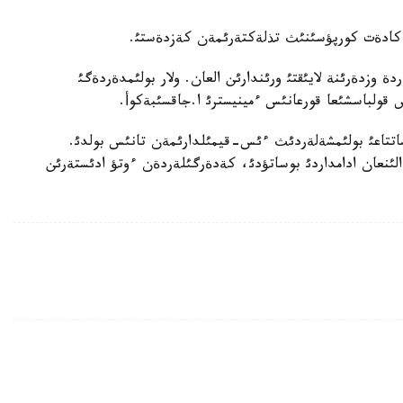
ئ كادةت كورپؤسئنئث تذلةكتةرئمةن كةزدةستئ.
ة وزدةرئنة لايئقتئ ورئندارئن العان. ولار بولئمدةردةگئ
قولباسشئعا قورعانئس ءمينيسترئ ا.جاقسئبةكوأ.
اتتاعئ بولئمشةلةردئث ءئس-قيمئلدارئمةن تانئس بولدئ.
الئنعان ادامداردئ بوساتؤدئ، كةدةرگئلةردةن ءوتؤ ادئستةرئن