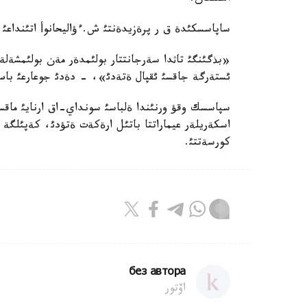
ساپاسسكئدة ق ر پرةزيدةنتئ ش.ءؤاليحانوأ اتئنداع
«بذگئنگئ تاثدا سةرجانتتار بولئمدةر مةن بولئمشةلةرد
ئستةرگة جاقسئ ئقپال ةتةدئ»، - دةدئ جوعارعئ باس 
سپاسسك وقؤ ورنئندا ةلباسئ سونداي-اق ارنايئ ماقس
اسكةريلةر عيماراتتا باتئل ارةكةت ةتؤدئ، كةپئلگة 
كورسةتتئ.
без автора
اۆتور