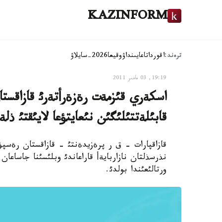
KAZINFORM
ترەند:
اقوردا
تاعايىنداۋ
وقيعا
2026-سايلاۋ
19:19, 03 مامىر 2011
اسكةري قئزمةت رةزةرأتةرئ قازاقست
قابئلةتتئلئگئن نئعايتؤعا لايئقتئ ذ
قازاقپارات - ق ر پرةزيدةنتئ - قازاقستان رةسپ
نذرسذلتان نازاربايةأ قاراعاندئ وبلئسئنا جاسا
ورتالئعئندا بولدئ.