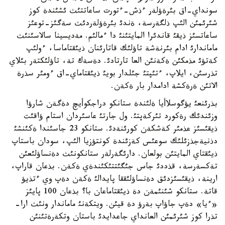
سونداي-اق بئرةؤلةر ءذش-ءتورت ساعاتتئث ئشئندة كوز
شئرئمئن الئپ ذلگةرسة، ةندئ بئرةؤلةردئث سةگئز-توعئز
ساعاتسئز ذيقئ قاندئرا المايتئنئ دا ءمالئم. مةديسينا سالاسئنئث
ماماندارئ ادام بئرنةشة تاؤلئك قاتارئنان ذيئقتاماسا، ءولئپ
كةتؤئ مذمكئن ةكةنئن العا تارتادئ. دةسةك تة، تاؤلئكتةر بئلاي
تذرسئن، ايلاپ، ءتئپتئ جئلدار بويئ ذيئقتاماي-اق ءومئر سذرة
الاتئن ةرةكشة ادامدار بار ةكةن.
بذرئنعئ يؤگوسلاأيا ةلئندة ستانكو دراجكوأيچ دةگةن شارؤا
وزئندئك رةكورد تئركةپتئ. ول جارتئ عاسئردان استام ؤاقئت
ذيقئسئز عذمئر كةشكةن كورئنةدئ. ستانكو 23 جاسئندا ةكئنشئ
دذنيةجذزئلئك سوعئس كةزئندة كونتؤزيا الئپ، سودان باستاپ
ذيئقتاي المايتئن بولعان. دارئگةرلةر ستانكونئث دةنساؤلئعئن
تةكسةرسة، قذددئ جاس جئگئتتئكئندةي ةكةن. بذعان قاراپ،
ارينة، ذيقئسئزدئق دةنساؤلئققا پايدالئ ةكةن دةپ وي ءتذيؤ
قاتة. ستانكو شئنئمةن دة ذيئقتاماعان با؟ بذعان 100 پايئز
«ءيا» دةپ جاؤاپ بةرؤ دة قيئن. ويتكةنئ ماماندار ونئث ارا-
تذرا كوز شئرئمئن العانداي جاعدايدئ باستان وتكةرةتئنئن