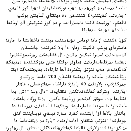
ذيئقتاي المايتئن حالگة دؤشار بولادئ. «العاشقئ كذندةرئ مةن
انامدئ تذسئمدة كورةم بة دةپ قورئققانئمنان ادةيئ كوز ئلمةي
ءجذردئم. كةيئنئرةك شئنئمةن دة ذيئقتاي المايتئن بولئپ
قالدئم. ءوزئمدئ قانشا ماجبذرلةسةم دة كوز شئرئمئن الؤ ارمانعا
اينالدئ» دةيدئ ستةليكا.
كؤبا ةلئنئث ازاماتئ توماس نؤنةستئث ذيقئسئ قاشقانئنا دا جارتئ
عاسئرداي بولئپ قالئپتئ. وعان دا بالا كةزئندة جابئسقان
كةسةلدئث اسةرئ تيگةن ةكةن. ال قئتايدئث زةرتتةؤشئلةرئ
ذيقئسئ بذزئلعانداردئث ةداؤئر بولئگئ قئس مةزگئلئندة دذنيةگة
كةلگةندةر دةپ قئزئق پئكئردئ العا تارتادئ. بةيجئثدةگئ ذيقئ
ورتالئعئنئث ماماندارئ ذيقئسئ قاشقان 700 ادامعا زةرتتةؤ
جذرگئزئپ، ولاردئث 40 پايئزئ قاراشا، جةلتوقسان، قاثتار
ايلارئندا ومئرگة كةلگةندئگئن انئقتايدئ. ءدال وسئ ءذش ايدا
قئتايدا ةث سؤئق كذندةر ورنايدئ ةكةن. بذنئ وزگة ةلدئث
ماماندارئ دا جوققا شئعارمايدئ. ويتكةنئ اناسئنئث قذرساعئندا
جاتقان بالاعا اؤا رايئنئث كةرئ اسةرئ تيمةي قويمايتئنئ انئق.
جوعارئدا ءتئزئپ شئققان ادامداردئث ءبارئ دة ذيئقتاماسا دا
مذلگؤ ارقئلئ اعزالارئن قالپئنا كةلتئرةتئندئگئن ايتتئق. ال رةكورد