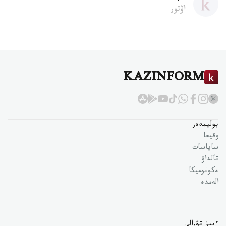
اۆتور
KAZINFORM
بوليمدەر
وقيعا
ساياسات
تالداۋ
ەكونوميكا
الەمدە
ءبىز تۋرالى