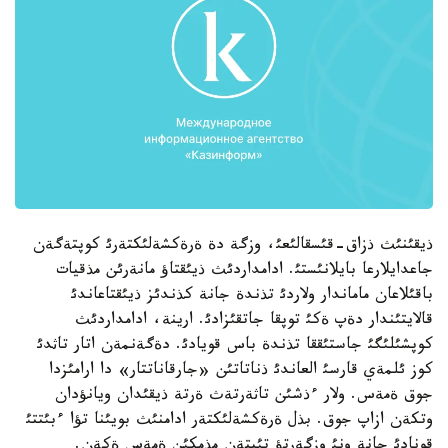
ذيقئنئث ذزاق-قئسقالئعئ، وزگة دة ةرةكشةلئكتةرئ كوپتةگةن
جاعدايلارعا بايلانئستئ. ادامداردئث ذيئقتاؤ مانةرئن مذقيات
باقئلاعان ماماندار ولاردئ تذندة جانة كذندئز ذيئقتاعاندئ
قالايتئندار دةپ ةكئ توپقا جاتقئزادئ. ارينة، ادامداردئث
كوپشئلئگئ جاستئققا تذندة باس قويادئ. دةگةنمةن اتار تاثدئ
كوز ئلمةي قارسئ العاندئ ذناتاتئن «جارقاناتتار» دا ارامئزدا
جوق ةمةس. ولار ءذشئن تاثةرتةث ةرتة ذيقئدان ويانؤدان
وتكةن ازاپ جوق. بذل ةرةكشةلئكتةر ادامنئث بويئنا تؤا ءبئتتئ
قونادئ جانة ونئ وزگةرتؤ تئپتةن مذمكئن ةمةس ةكةن.