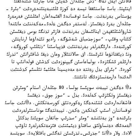
قالاتئن ايةل تةك ءذش جئلدان كةيئن عانا جارئنا شئندئقتئ
ايتئپتئ. باسئ جاستئققا تيسة دة كوزئ ئلئنبةيتئندةردئث ءبئرئ -
يؤستاس بةرنةتت. جاسئ توقساندئ القئمداعان اعئلشئن فةرمةرئ
جئلدان بةرئ ذيقئسئز. لةستةر دةگةن ةلدئ-مةكةننئث ماثئندا
شارؤاشئلئقپةن اينالئسقان بةرنةتت قازئر تذنگئ بوس ذيقئسئن
كئتاپ وقئپ، ءسوزجذمباق شةشؤگة، راديو تئثداؤعا ارنايتئن
كورئنةدئ. دارئگةرلةر بةرنةتتئث قذپياسئنا ءذثئلئپ كورؤگة،
ونئ ذيئقتاتؤعا تئرئستئ. اق حالاتتئلار وعان ذيقئ شاقئراتئن ءتذرلئ
دارئلةر ئشكئزدئ، بولماعاسئن گيپنوزدئث كذشئن قولدانئپ تا
كوردئ. ءبئراق بذل رةتتة دة مةديسينا عئلئمئ تئلسئم كذشتئث
الدئندا دارمةنسئزدئك تانئتتئ.
داأا دةگةن تيبةت سوپئسئ بولسا، 80 جئلدان استام ءومئرئن
ذيقئسئز وتكئزئپ كةلةدئ. بذل - ءسوز جوق، ذيقئسئ
قاشقانداردئث ئشئندةگئ رةكوردتئق كورسةتكئش. داأانئث جاسئ
توقساننان اسئپ كةتكةن ةكةن. تيبةتتةگئ موناستئرلةردئث
بئرئندة ءوز بةتئنشة ءومئر ءسذرئپ جاتقان سوپئنئ بذكئل
الةمدئك دةنساؤلئق ساقتاؤ ذيئمئنئث قئزمةتكةرلةرئ تاؤئپ
الادئ. ولار داأانئ ءجذرئس-تذرئسئن تةگئس باقئلايدئ. سويتسة