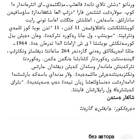
ورناتؤ ءذشئن تالاي تاثدئ قالعئپ-مذلگئمةي-اق اتئرعاندار دا
كوپ. سولاردئث ئشئنةن قارا ءذزئپ العا شئققاندارئ ساؤساقپةن
سانارلئق. ماسةلةن، اعئلشئن جئگئت اعاسئ توني رايت
كوپشئلئكتئث باقئلاؤئمةن 11 كذن، 11 ءتذن بويئ كوز ئلمةي
وتئرئپتئ. ءسويتئپ، ول جاثا رةكورد تئركةدئ. وعان دةيئن بذل
كورسةتكئش بويئنشا ا ق ش ازاماتئ الدا تذرعان ةدئ. 1964-
جئلئ امةريكالئق رةدني گاردنةر 264 ساعاتتئ ذيقئسئز وتكئزئپ،
گيننةستئث رةكوردتار كئتابئنا ةنگةن ةكةن. رةكوردتئ
تئركةيتئن ماماندار وسئدان كةيئن ذيقئدان جارئس
وتكئزبةيتئندةرئن مالئمدةيدئ. ولار مذنداي باسةكة بارئسئندا
ادامداردئث دةنساؤلئعئنا زيان تيةدئ دةپ ةسةپتةيدئ. ءبئراق
كةيئنئرةك ول رايلارئنان قايتتئ.
شالقار ةستةن
دةرةككوز: «ايقئن» گازةتئ
без автора