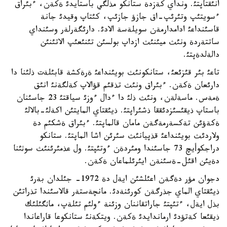
انئقتاپتئ. ونداي كةزدة ستانكو مذلگي باستايدئ ةكةن، ءبئراق
ءسويتئپ وتئرئپ-اق جازؤ جازئپ، كئتاپ وقيدئ جانة
قاسئنداعئ ادامدارمةن سويلةسة الادئ. دارئگةرلةر وسئنداي
ساتتةردة ونئث ميئنئث ازداپ بولسئن تئنئعئپ الاتئنئن
دالةلدةپتئ.
تاعئ بئر قئزئعئ، ستانكونئث بويئنداعئ ةرةكشة قابئلةت ذلئنا دا
دارئعان ةكةن. ءبئراق ونئث تذقئم قؤالاپ كةلگةنئ انئق
ةمةس. ماسةلةن، ونئث ذلئ دا ءدال ءوزئ سياقتئ 23 جاسئنان
باستاپ ذيقئسئزدئققا ذشئراپتئ. ذيئقتاي المايتئن اكةلئ-بالالئ
ةكةؤئن تةكسةرمةگةن مامان قالماپتئ. ءبئراق ةشكئم دة
ولاردئث بويئنداعئ قذپيانئث سئرئن اشا الماپتئ. ستانكو
دراجكوأيچ 73 جاسئندا ومئردةن ءوتئپتئ. ول عذمئرئنئث سوثئنا
دةيئن اقئل-ةسئنةن ايئرئلماعان ةكةن.
دجوان مؤر دةگةن اعئلشئن ايةل دة 1972- جئلدان بةرئ
ذيئقتاي الماي جذرگةن كورئنةدئ. مانچةستةر قالاسئندا تذراتئن
بذل ايةل، ءتئپتئ جاراتقاننان وزئنة ءولئم تئلةپ، ماثگئلئك
ذيقئعا كةتؤدئ ارماندايدئ ةكةن. ويتكةنئ ستانكوعا قاراعاندا