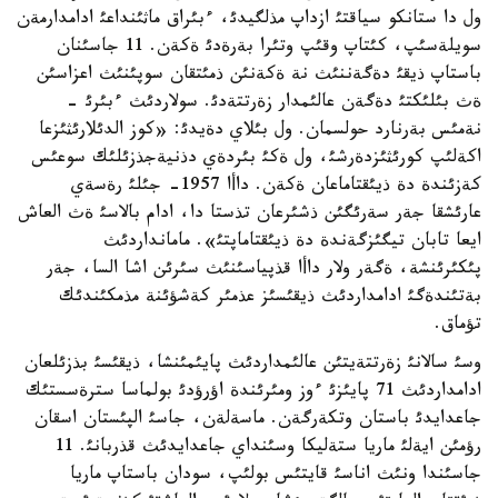
ول دا ستانكو سياقتئ ازداپ مذلگيدئ، ءبئراق ماثئنداعئ ادامدارمةن
سويلةسئپ، كئتاپ وقئپ وتئرا بةرةدئ ةكةن. 11 جاسئنان
باستاپ ذيقئ دةگةننئث نة ةكةنئن ذمئتقان سوپئنئث اعزاسئن
ةث بئلئكتئ دةگةن عالئمدار زةرتتةدئ. سولاردئث ءبئرئ -
نةمئس بةرنارد حولسمان. ول بئلاي دةيدئ: «كوز الدئلارئثئزعا
اكةلئپ كورئثئزدةرشئ، ول ةكئ بئردةي دذنيةجذزئلئك سوعئس
كةزئندة دة ذيئقتاماعان ةكةن. داأا 1957- جئلئ رةسةي
عارئشقا جةر سةرئگئن ذشئرعان تذستا دا، ادام بالاسئ ةث العاش
ايعا تابان تيگئزگةندة دة ذيئقتاماپتئ». مامانداردئث
پئكئرئنشة، ةگةر ولار داأا قذپياسئنئث سئرئن اشا السا، جةر
بةتئندةگئ ادامداردئث ذيقئسئز عذمئر كةشؤئنة مذمكئندئك
تؤماق.
وسئ سالانئ زةرتتةيتئن عالئمداردئث پايئمئنشا، ذيقئسئ بذزئلعان
ادامداردئث 71 پايئزئ ءوز ومئرئندة اؤرؤدئ بولماسا سترةسستئك
جاعدايدئ باستان وتكةرگةن. ماسةلةن، جاسئ الپئستان اسقان
رؤمئن ايةلئ ماريا ستةليكا وسئنداي جاعدايدئث قذربانئ. 11
جاسئندا ونئث اناسئ قايتئس بولئپ، سودان باستاپ ماريا