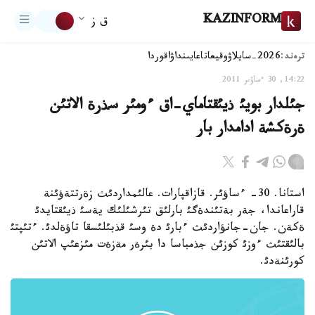
KAZINFORM
ق ز
ترەند:
2026-سايلاۋ
وقيعا
تاعايىنداۋ
اقوردا
14:22, 30 ءساۋىر 2011
جئلدار بويئ ذيئقتاماي-اق ءومئر سذرة الاتئن
ةرةكشة ادامدار بار
استانا. 30- ءساؤئر. قازاقپارات. عالئمداردئث زةرتتةؤئنة
قاراعاندا، جةر بةتئندةگئ بارلئق تئرشئلئك يةسئ ذيئقتايدئ
ةكةن. جان-جانؤاردئث ءبارئ دة وسئ قذبئلئسقا تاؤةلدئ. ءتئپتئ
بالئقتئث ءوزئ كوزئن جذمباسا دا بئرةر مةزةت مئزعئپ الاتئن
كورئنةدئ.