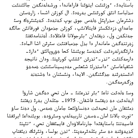
باستايدئ، ءوزئنئث ايتؤئنا قاراعاندا، ورشةلةنگةن جالئننئث
سذلباسئ انئق كورئنئس بةرةدئ. ال كوزئن اشسا، زارةسئن
ذشئرعان سذراپئل ةلةس جوق بوپ كةتةدئ. كةيئنئرةك وسئ
جاعداي ذزدئكسئز قايتالانئپ، كوزئن جذمؤدان قورقاتئن حالگة
جةتكةن ول، ذيقئدان ءبئرجولاتا قاعئلادئ. أةتنامدئقتئ
زةرتتةگةن ماماندار دا بذل جذمباقتئث سئرئن اشا المادئ.
دارئگةرلةردئث كةثةسئ بويئنشا كحا ةؤروپالئق ءدارئ-
دارمةكتئث ءتذر-ءتذرئن ءئشئپ كورئپتئ. ودان ناتيجة
شئقپاعاسئن ءداستذرلئ شئعئس مةديسيناسئنئث ةمدةؤ
ادئستةرئنة جذگئنگةن. الايدا، ونئسئنان دا ةشتةثة
وزگةرمةگةن.
وسئ ةلدئث تاعئ ءبئر تذرعئنئ - مان تحي دةگةن شارؤا
ايةلدئث دة ذيقئسئ قاشقان. 1975- جئلدان بةرئ ذيقئنئ
ذمئتقان مان تحيدئث دةنساؤلئعئ جامان ةمةس. ول دةنئ ساؤ
ءتورت بالانئ امان-ةسةن تاربيةلةپ وسئرؤدة. بويئنداعئ ايرئقشا
قاسيةتتئ باستاپقئدا جارنامالاؤدان قايمئققان تحي، ءتئپتئ
كذيةؤئنة دة سئر بئلدئرمةپتئ. ءتذن بولسا، وتئرئك ذيئقتاپ