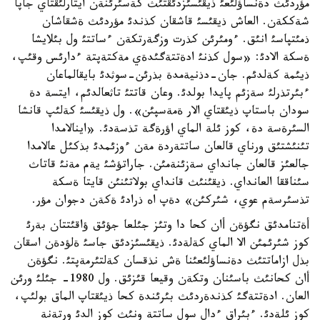
مؤردئث دةنساؤلئعئ ذيقئسئزدئقتئث كةسئرئنةن ايتارلئقتاي جاپا
شةككةن. العاش ذيقئسئ قاشقان كذندئ مؤردئث ةشقاشان
ذمئتپاسئ انئق. ءومئرئن كذرت وزگةرتكةن ءساتتئ ول بئلايشا
ةسكة الادئ: «سول كذنئ ادةتتةگئدةي مةكتةپتة ءدارئس وقئپ،
ذيئمة كةلدئم. جان-دذنيةمدة بذرئن-سوثدئ بايقالماعان
ءبئرتذرلئ سةزئم پايدا بولدئ. وعان قاتتئ تاثعالدئم، ايتسة دة
سودان باستاپ ذيئقتاي الار ةمةسپئن». ول ذيقئسئ كةلئپ قانشا
السئرةسة دة، كوز ئلة الماي اؤرةگة تذسةدئ. «اينالامدا
تئنئشتئق ورناي قالعان ساتتةردة مةن ءوزئمدئ بذكئل عالامدا
جالعئز قالعان جانداي سةزئنةمئن. جاراتؤشئ يةم مةنئ قاتاث
سئناققا العانداي. ذيقئنئث قانداي بولاتئنئن قايتا ةسكة
تذسئرسةم عوي، شئركئن» دةپ اه ذرادئ ةكةن دجوان مؤر.
أةتنامدئق نگؤةن أان كحا دا وتئز جئلعا جؤئق ؤاقئتتان بةرئ
كوز شئرئمئن الا الماي كةلةدئ. ذيقئسئزدئق جاسئ ةلؤدةن اسقان
بذل ازاماتتئث دةنساؤلئعئنا ةش نذقسان كةلتئرمةپتئ. نگؤةن
أان كحانئث باسئنان وتكةن وقيعا قئزئق. ول 1980- جئلئ ورئن
العان. ادةتتةگئ كذندةردئث بئرئندة كحا ذيئقتاپ الماق بولئپ،
كوز ئلةدئ. ءبئراق ءدال سول ساتتة ونئث كوز الدئ ورتةنة