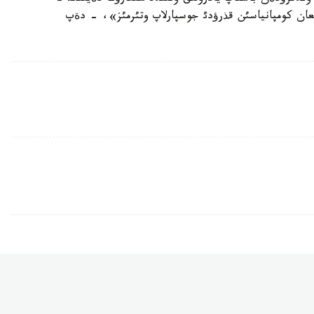
نعان كومپانياسئن قذرؤدئ جوسپارلاپ وتئرمئز»، - دةپ