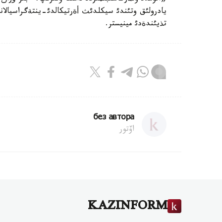
يادرولئق وتئندئ سيكلدئث أةرتيكالدئ-ينتةگراسيالا
تذيئندةدئ مينيستر.
без автора
اۆتور
KAZINFORM