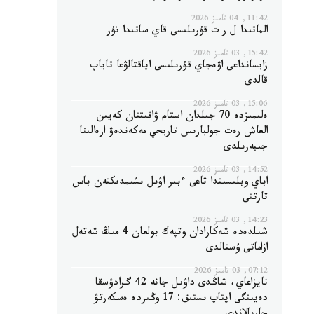
11:42, 04 تامىز 2026
الماتىدا ل ر ت قۇرىلىسى قاي ساتىدا تۇر
15:42, 03 تامىز 2026
زايسانداعى اۋەجاي قۇرىلىسى اياقتالۋعا تاياپ
قالدى
15:06, 03 تامىز 2026
ەلىمىزدە 70 جىلدان استام ۋاقىتتان كەيىن
العاش رەت جولبارىس تاريحي مەكەندەۋ ارەالىنا
جىبەرىلدى
14:52, 03 تامىز 2026
اباي وبلىسىندا تاعى ءبىر اۋىل ىشىمدىكتەن باس
تارتتى
14:23, 03 تامىز 2026
شىلدەدە شەكارادان وتپەك بولعان 4 مىڭ شەتەل
ازاماتى ۇستالدى
07:12, 03 تامىز 2026
نايزاعاي، شاڭدى داۋىل جانە 42 گرادۋسقا
دەيىنگى اپتاپ ىستىق: 17 وڭىردە ەسكەرتۋ