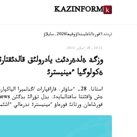
KAZINFORM
ترەند:
اقوردا
تاعايىنداۋ
وقيعا
2026-سايلاۋ
16:11, 28 ءساۋىر 2011
وزگة ةلدةردئث يادرولئق قالدئقتارئ 
ةكولوگيا ءمينيسترئ
استانا. 28- ءساؤئر. قازاقپارات /گذلميرا ال
قورشاعان ورتانئ قورعاؤ ءمينيسترئ نذرعالي ءاشئموأ