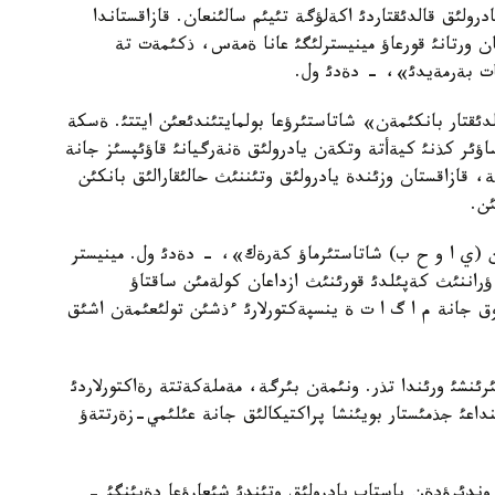
رولئق قالدئقتاردئ اكةلؤگة تئيئم سالئنعان. قازاقستاندا
ان ورتانئ قورعاؤ مينيسترلئگئ عانا ةمةس، ذكئمةت تة
سات بةرمةيدئ»، - دةدئ ول.
ئقتار بانكئمةن» شاتاستئرؤعا بولمايتئندئعئن ايتتئ. ةسكة
 قازاقستان پرةزيدةنتئ ن.نازاربايةأ 19- ءساؤئر كذنئ كيةأتة وتكةن يادرولئق ةنةرگيانئ قاؤئپسئز جانة
تة، قازاقستان وزئندة يادرولئق وتئننئث حالئقارالئق بانكئن
ئن.
ئن (ي ا و ح ب) شاتاستئرماؤ كةرةك»، - دةدئ ول. مينيستر
راننئث كةپئلدئ قورئنئث ازداعان كولةمئن ساقتاؤ
وق جانة م ا گ ا ت ة ينسپةكتورلارئ ءذشئن تولئعئمةن اشئق
رئنشئ ورئندا تذر. ونئمةن بئرگة، مةملةكةتتة رةاكتورلاردئ
نداعئ جذمئستار بويئنشا پراكتيكالئق جانة عئلئمي-زةرتتةؤ
 وندئرؤدةن باستاپ يادرولئق وتئندئ شئعارؤعا دةيئنگئ -