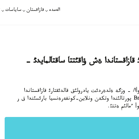
الەمدە
قازاقستان
ساياسات
ت
قازاقستاندا ةش ؤاقئتتا ساقتالمايدئ -
ياكپاروأا/ - وزگة ةلدةردئث يادرولئق قالدئقتارئ قازاقستاندا
ةش ؤاقئتتا ساقتالمايدئ. بذل تؤرالئ بذگئن Bnews پورتالئندا وتكةن ونلاين-كونفةرةنسيا بارئسئندا ق ر
 ءمالئم ةتتئ.