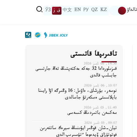
الداۋ
KZ
QZ
РУ
EN
中文
ق ز
ЎЗ
تاقىرىپقا قاتىستى
14:56, 06 تامىز 2026
قىزىلوردادا 32 جەكە مەكتەپتىڭ تەڭ جارتىسى
جابىلىپ قالدى
10:07, 06 تامىز 2026
نوسەر، بۇرشاق، داۋىل: 16 وڭىرگە اۋا رايىنا
بايلانىستى ەسكەرتۋ جاسالدى
11:40, 05 تامىز 2026
سەكسەن باتىردىڭ كىسەسى
09:07, 05 تامىز 2026
تيان-شان قوڭىر ايۋىنىڭ سيرەك ساتتەرىن
فوتوتۇزاق ۆيدەوعا ءتۇسىرىپ الدى