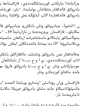
«زاثنامادا جازئلئپ كورسةتئلگةندةي، قازاقستانعا ياد
يادرولئق قالدئقتار ةشقاشان بولمايدئ. ءبئز، قورشاع
يادرولئق قالدئقتاردئ الئپ كةلؤگة ةش ؤاقئتتا رذق
ن.ءاشئموأ، «يادرولئق وتئن بانكئن» «يادرولئق قالد
سالايئق،
يننوأاسيالئق پايدالانؤ ماسةلةلةرئنة ارنالعان سامميت
ورنالاستئرؤعا ءالئ دة نيةتتئ ةكةندئگئن ايتقان بولات
«قالدئقتار مةن يادرولئق وتئننئث حالئقارالئق بانك
اتاپ كورسةتكةندةي، ي ا و ح ب-دا از بايئتئلعان ؤ
جوسپارلانئپ وتئر. ي ا و ح ب-نئ يادرولئق قارؤئ ج
ةلدة ساقتاؤ كوزدةلئپ وتئر.
قازاقستان ؤران رؤداسئن ءوندئرؤ بويئنشا الةمدة ءبئ
ةكسپلؤاتاسيالاؤ جانة سئناق يادرولئق فيزيكا سالاسئ
تاجئريبةسئ بار.
«اتومدئ ونةركاسئبئمئزدئ دامئتا وتئرئپ، ءبئز ؤران