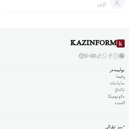
اۆتور
KAZINFORM
بوليمدەر
وقيعا
ساياسات
تالداۋ
ەكونوميكا
الەمدە
ءبىز تۋرالى