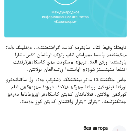
قايعئلئ وقيعا 25- ساؤئردة كةنت گرافتئعئنئث، دةتلينگ ةلدئ
مةكةنئندة پاسحا مةيرامئن اتاپ وتؤگة ارنالعان ءئس-شارا
بارئسئندا ورئن الدئ. تريؤك «سكوتت مةي كاسكادةرلارئنئث
اقئلعا سئيئمسئز شوؤئ» اياسئندا ورئندالعان بولاتئن.
جاس جئگئتتئ 12 مةتر بيئكتئككة ذشئرئپ ةدئ، ول ساقتاندئرؤ
تورئنا قونؤدئث ورنئنا جةرگة قذلادئ. شوؤدئ جذزدةگةن ادام
كورگةن بولاتئن. قذلاعاننان كةيئن كاسكادةر اؤرؤحاناعا دةرةؤ
جةتكئزئلدئ، ءبئراق ءبئراز ؤاقئتتان كةيئن كوز جذمدئ.
без автора