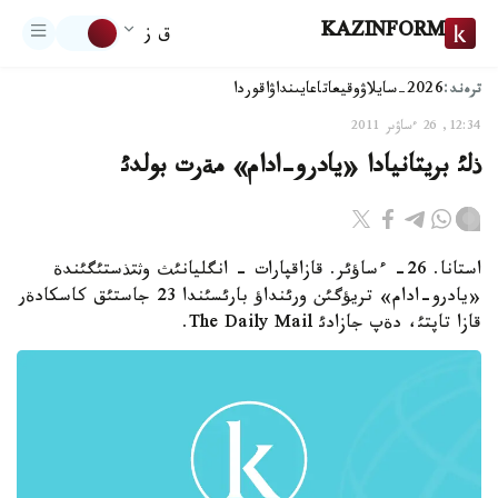
KAZINFORM
ق ز
ترەند:
2026-سايلاۋ
وقيعا
تاعايىنداۋ
اقوردا
12:34, 26 ءساۋىر 2011
ذلئ بريتانيادا «يادرو-ادام» مةرت بولدئ
استانا. 26- ءساؤئر. قازاقپارات - انگليانئث وثتذستئگئندة
«يادرو-ادام» تريؤگئن ورئنداؤ بارئسئندا 23 جاستئق كاسكادةر
قازا تاپتئ، دةپ جازادئ The Daily Mail.