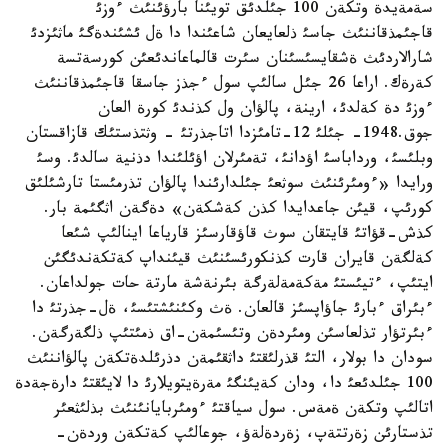
سةمةيدة وتكةن 100 جئلدئق تويئنا بارؤئنئث ءوزئ
قاجئمذقاننئث جاسئ ذلعايعان شاعئندا دا ةل ئشئندةگئ ماثئزدئ
شارالاردئث ةشقايسئسئنان سئرت قالماعاندئعئن كورسةتسة
كةرةك. اراعا 26 جئل سالئپ سول ءجذز جاسقا قاجئمذقاننئث
ءوزئ دة كةلدئ، ارينة، پالؤان ول كذندئ كورة العان
جوق.1948- جئلئ 12-تامئزدا اتاجذرتئ - وثتذستئك قازاقستان
وبلئسئ، ورداباسئ اؤدانئ، تةمئرلان اؤئلئندا دذنية سالدئ. وسئ
ورايدا «ءومئرئنئث سوثعئ جئلدارئندا پالؤان تذرمئستا تارشئلئق
كورئپ، قيئن جاعدايدا كذن كةشكةن» دةگةن اثگئمة بار.
كذش-قؤاتئ قايتقان سوث قاؤقارسئز قارياعا اينالئپ شئعا
كةلگةن قايران قارت كذنكورئسئنئث قيئنداپ كةتكةندئگئن
ايتئپ، ءتيئستئ مةكةمةلةرگة بئرنةشة مارتة حات جولداعان.
ءبئراق ءبارئ جاؤاپسئز قالعان. ةث وكئنئشتئسئ، ةل-جذرتئ دا
ءبئرتؤار تذلعاسئن ومئردةن وتئسئمةن-اق ذمئتئپ ذلگةرگةن.
سودان دا بولار، التئ قذرلئقتئ داثقئمةن دذرئلدةتكةن پالؤاننئث
100 جئلدئعئ دا، ودان كةيئنگئ مةرةيتويلارئ دا لايئقتئ دارةجةدة
اتالئپ وتكةن ةمةس. سول سياقتئ ءومئربايانئنئث بذلئثعئر
تذستارئن زةرتتةپ، زةردةلةؤ، جوعالئپ كةتكةن وردةن-