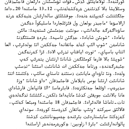
كورئنةدئ. تولاعايلئق كذش-قؤات تؤمئسئنان دارئعان قاجئمذقان
وسئلايشا بالا كذنئنةن ةرةكشةلةنئپ، 12-13 جاسئندا 20-داعئ
جئگئتتئث كةيپئنة ةنةدئ. جوقشئلئق سالدارئنان ةثبةككة ةرتة
ارالاسؤعا ءماجبذر بولعان ول قئزئلجاردا ماسليكوأ دةگةن
ساؤداگةرگة جالدانئپ، سونئث جذمئسئن ئستةيدئ: مالئن
باعادئ، ءشوبئن شابادئ، جذگئن تاسيدئ. بئردة قئستئگذنئ
شانامةن ءشوپ الئپ كةلة جاتقاندا جةككةن اتئ بولدئرئپ، العا
اتتاپ باسپاي، ءتورت اياقتاپ تذرئپ الادئ. ئزا كةرنةگةن
ءشوپشئ بالا قارعا كومئلگةن شانانئ ارتئنان يتةرئپ كةپ
جئبةرگةندة، ورتاعا جةككةن ات شانانئث استئنا ءتذسئپ
ولةدئ. ونئ تاؤداي مايانئث ذستئنة تاستاي سالئپ، ةكئنشئ اتتئ
شانانئث ارتئنا بوس بايلاعان قاجئمذقان ءداؤ شانانئ ءوزئ
سذيرةپ، اؤئلعا جةتكئزةدئ. قابئرعاسئ ءالئ قاتپاعان قارشاداي
عانا بالانئث جويقئن كذشئ ماثايداعئ ذلكةن-كئشئنئ تذگةلدةي
تاث-تاماشا قالدئرادئ. قاجئمذقان 18 جاسئندا ومبئعا كةلئپ،
قالالئق سيركتة ءوتئپ جاتقان كذرةستئ كورةدئ. سونداي
كةزةكتئ سايئستاردئث بئرئندة چةمپيوناتتئث كذشتئ
پالؤاندارئنئث ءبئرئ ا.زلوبين: «كورةرمةندةر اراسئندا