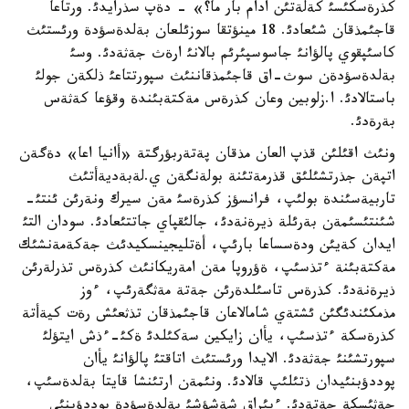
كذرةسكئسئ كةلةتئن ادام بار ما؟» - دةپ سذرايدئ. ورتاعا
قاجئمذقان شئعادئ. 18 مينؤتقا سوزئلعان بةلدةسؤدة ورئستئث
كاسئپقوي پالؤانئ جاسوسپئرئم بالانئ ارةث جةثةدئ. وسئ
بةلدةسؤدةن سوث-اق قاجئمذقاننئث سپورتتاعئ ذلكةن جولئ
باستالادئ. ا.زلوبين وعان كذرةس مةكتةبئندة وقؤعا كةثةس
بةرةدئ.
ونئث اقئلئن قذپ العان مذقان پةتةربؤرگتة «أانيا اعا» دةگةن
اتپةن جذرتشئلئق قذرمةتئنة بولةنگةن ي.لةبةديةأتئث
تاربيةسئندة بولئپ، فرانسؤز كذرةسئ مةن سيرك ونةرئن ئنتئ-
شئنتئسئمةن بةرئلة ذيرةنةدئ، جالئقپاي جاتتئعادئ. سودان التئ
ايدان كةيئن ودةسساعا بارئپ، أةتليجينسكيدئث جةكةمةنشئك
مةكتةبئنة ءتذسئپ، ةؤروپا مةن امةريكانئث كذرةس تذرلةرئن
ذيرةنةدئ. كذرةس تاسئلدةرئن جةتة مةثگةرئپ، ءوز
مذمكئندئگئن ئشتةي شامالاعان قاجئمذقان تذثعئش رةت كيةأتة
كذرةسكة ءتذسئپ، يأان زايكين سةكئلدئ ةكئ-ءذش ايتؤلئ
سپورتشئنئ جةثةدئ. الايدا ورئستئث اتاقتئ پالؤانئ يأان
پوددؤبنئيدان ذتئلئپ قالادئ. ونئمةن ارتئنشا قايتا بةلدةسئپ،
جةثئسكة جةتةدئ. ءبئراق شةشؤشئ بةلدةسؤدة پوددؤبنئي