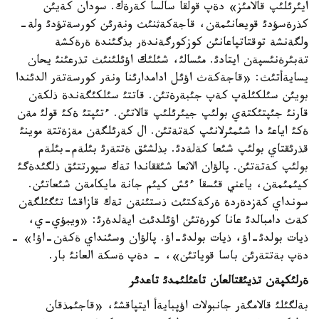
ايئرئلئپ قالامئز» دةپ قولقا سالسا كةرةك. سودان كةيئن
كذرةسؤدئ قويعانئمةن، قاجةكةثنئث ونةرئن كورسةتؤدئ ولة-
ولگةنشة توقتاتپاعانئن كوزكورگةندةر بذگئندة ةرةكشة
تةبئرةنئسپةن ايتادئ. مئسالئ، شئلئك اؤئلئنئث تذرعئنئ يحان
يسايةأتئث: «قاجةكةث اؤئل ادامدارئنا ونةر كورسةتةر الدئندا
بويئن سئلكئلةپ كةپ جئبةرةتئن. قاتتئ سئلكئگةندة ذلكةن
قارنئ جئپتئكتةي بولئپ جيئرئلئپ قالاتئن. ءتئپتئ ةكئ قولئ مةن
ةكئ اياعئ دا شئمئرلانئپ كةتةتئن. ال كةرئلگةن مةزةتتة موينئ
قذرئقتاي بولئپ شئعا كةلةدئ. بذلشئق ةتتةرئ بئلةم-بئلةم
بولئپ كةتةتئن. پالؤان الاثعا شئققاندا تةك سپورتتئق ذلگئدةگئ
كيئمئمةن، ياعني قئسقا ءئش كيئم جانة مايكامةن شئعاتئن.
سونداي كةزدةردة ةركةكتئث ذستئنةن تةك قازاقشا تئگئلگةن
كةث دامبالدئ عانا كورةتئن اؤئلدئث ايةلدةرئ: «ويبؤي-ي،
ذيات بولدئ-اؤ، ذيات بولدئ-اؤ. پالؤان وسئنداي ةكةن-اؤ!» -
دةپ بةتتةرئن باسا قوياتئن»، - دةپ ةسكة العانئ بار.
ةرلئكپةن تذيئقتالعان تاعئلئمدئ تاعدئر
بةلگئلئ قالامگةر جانبولات اؤپبايةأ ايتپاقشئ، «قاجئمذقان