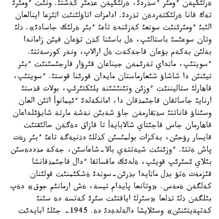
ةرلئكپةن ءومئر ءسذردئ، ةرلئكپةن عذمئر كةشتئ. ونئث ءومئرئ
تةك قانا ةرلئكتةردةن تذردئ. ادامزات اتاؤلئنئث اثئزعا اينالعان
الئبئ ءومئرئنئث سوثعئ كةزئندة تاعئ ءبئر ةرلئك جاسادئ». ذلئ
وتان سوعئسئ باستالئپ، ةل باسئنا كذن تؤعان قيئن زاماندا
بةلئن بةكةم بؤعان قاجةكةث ةل ارالاپ، ونةر كورسةتتئ.
ءسويتئپ، ماثداي تةرئمةن جيناعان قئرؤار قارجئسئنئث ءبئر
تيئنئن دا شاشاؤ شئعارماستان مايدان قورئنا قوستئ. ءسويتئپ،
قاهارلئ ستاليننئث ءوزئن وتئنئشئنة يلئكتئرئپ، بولات قذستئ
ارنايئ جاساتقان قاجئمذقان دا، امانكةلدئ ءئيمانوأ اتئن العان
وسئناؤ قاناتتئ سذثقارمةن جاؤ شةبئن نةشة مارتة شابؤئلداعان
قاهارمان جاس قاجئتاي شالابايةأ تا قازاق دةگةن حالئقتئث
قايسار رؤحئن، بةكزات بولمئسئن كذللئ دذنيةگة تاعئ ءبئر رةت
پاش ةتتئ. ءوزئنئث شيةتتةي بالا-شاعاسئن، جةكة مذددةسئن
بئلاي ئسئرئپ قويئپ، ةلدئك ماقساتقا ءدال قاجئمذقانشا
قئزمةت ةتؤ بذل ماثايدا بذرئن-سوثدئ ةشكئمنئث قولئنان
كةلگةن ةمةس. «وتانعا پايدام تيسة، ةش ارمانئم جوق» دةپ
بئلگةن ذلئ تذلعا «سئرلئ اياقتئث سئرئ كةتسة دة سئنئ
كةتپةيتئنئن» وسئلايشا دالةلدةدئ دة. 1945- جئلئ ابايدئث