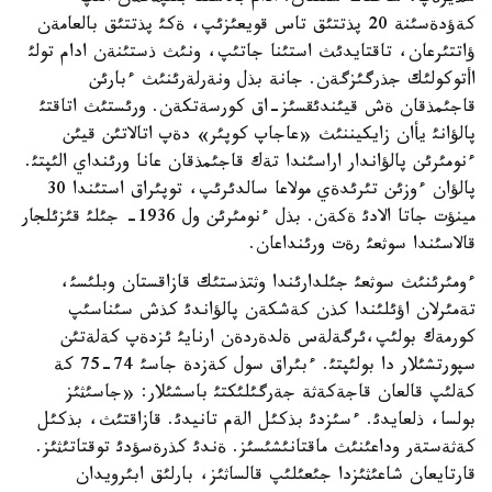
كةؤدةسئنة 20 پذتتئق تاس قويعئزئپ، ةكئ پذتتئق بالعامةن
ؤاتتئرعان، تاقتايدئث استئنا جاتئپ، ونئث ذستئنةن ادام تولئ
اأتوكولئك جذرگئزگةن. جانة بذل ونةرلةرئنئث ءبارئن
قاجئمذقان ةش قيئندئقسئز-اق كورسةتكةن. ورئستئث اتاقتئ
پالؤانئ يأان زايكيننئث «عاجاپ كوپئر» دةپ اتالاتئن قيئن
ءنومئرئن پالؤاندار اراسئندا تةك قاجئمذقان عانا ورئنداي الئپتئ.
پالؤان ءوزئن تئرئدةي مولاعا سالدئرئپ، توپئراق استئندا 30
مينؤت جاتا الادئ ةكةن. بذل ءنومئرئن ول 1936- جئلئ قئزئلجار
قالاسئندا سوثعئ رةت ورئنداعان.
ءومئرئنئث سوثعئ جئلدارئندا وثتذستئك قازاقستان وبلئسئ،
تةمئرلان اؤئلئندا كذن كةشكةن پالؤاندئ كذش سئناسئپ
كورمةك بولئپ،ئرگةلةس ةلدةردةن ارنايئ ئزدةپ كةلةتئن
سپورتشئلار دا بولئپتئ. ءبئراق سول كةزدة جاسئ 74-75 كة
كةلئپ قالعان قاجةكةثة جةرگئلئكتئ باسشئلار: «جاسئثئز
بولسا، ذلعايدئ. ءسئزدئ بذكئل الةم تانيدئ. قازاقتئث، بذكئل
كةثةستةر وداعئنئث ماقتانئشئسئز. ةندئ كذرةسؤدئ توقتاتئثئز.
قارتايعان شاعئثئزدا جئعئلئپ قالساثئز، بارلئق ابئرويدان