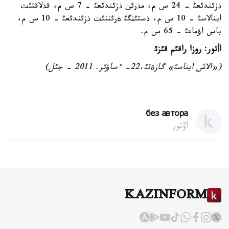
ذزئندئعئ - 24 س م، مذرئن ذزئندئعئ - 7 س م، قذلاقتئث
اينالاسئ - 10 س م، ذستئثگئ ةرئننئث ذزئندئعئ - 10 س م،
باس اؤماعئ - 65 س م.
اأتور: روزا راقئم قئزئ
(«الاش ايناسئ» گازةتئ،22- ءساؤئر. 2011 - جئل)
без автора
اۆتور
KAZINFORM