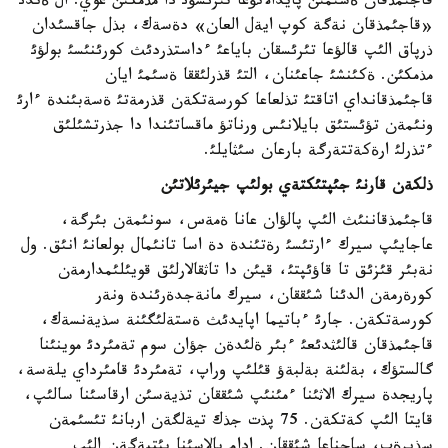
قاجئمذقان ةسئمئن پايدالانؤعا تئرئسؤئ دا مذمكئن عوي. ال ةندئ
«قاجئمذقان نةگة كوپ ايةل العان» دةسةك، بذل جاقسئدان
ذرپاق الئپ قالؤعا تئرئسقان باياعئ ءداستذردئث كورئنئسئ بولؤئ
مذمكئن. ةكئنشئ جاعئنان، التئ قذرلئققا ةسئمئ ايان
قاجئمذقانداي اتاقتئ تذلعاعا كورسةتكةن قذرمةتئ ةسةبئندة ءارئ
ونئمةن تؤئستئق بايلانئس ورناتؤ ماقساتئندا دا جذرتشئلئق
ءتذرلئ ارةكةتتةرگة بارعان سئثايلئ.
ذلكةن قارنئ جئپتئكتةي بولئپ جيئرئلاتئن
قاجئمذقاننئث الئپ پالؤان عانا ةمةس، سونئمةن بئرگة،
عاجايئپ سيرك ءارتئسئ رةتئندة دة اسا تانئمال بولعانئ انئق. ول
نةبئر قئزئق تا قاؤئپتئ، قيئن دا تاثقالارلئق قويئلئمدارمةن
كورةرمةن الدئنا شئققان، سيرك مانةجدةرئندة ونةر
كورسةتكةن. جارئ ءباتيما اپايدئث ةستةلئگئنة سذيةنسةك،
قاجئمذقان قالئثدئعئ ءبئر ةلئدةن جؤان سوم تةمئردئ موينئنا
گالستؤك، بةلئنة بةلبةؤ قئلئپ وراپ، تةمئردئ قامئرداي يلةسة،
پاريجدة سيرك الاثئنا ءمئنئپ شئققان تذيةسئن ارقاسئنا سالئپ،
قايتا الئپ كةتكةن. 75 پذت جذك تيةلگةن اربانئ تئسئمةن
سذيرةپ، ساحناعا شئققان. ادام بالاسئنا بئتپةگةن الئپ