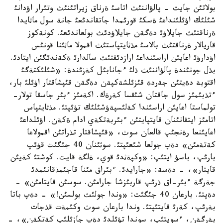
بولاتئن جايت - پالؤاننئث اتاسئ ةرناق زيراتئنئث وتئرار اؤدانئ
شئلئك اؤئلئنداعئ ةسكئ قورئمدا جاتقاندئعئ جانة سول ماثايدا
ةرناقتئث جايلاؤئ دةگةن جايلاؤدئث بولعاندئعئ. كونةكوز
قاريالار ةرناقتئث بالاسئ مذثايتپاستئث اقمولا ماثئنا قونئس
اؤدارؤئ اعايئن اراسئنداعئ ارازدئقتئث سالدارئ ةكةندئگئن ايتادئ.
بذل جونئندة پالؤاننئث ذلئ ءجانابئل كةزئندة: «شئلئكتةگئ
اقتوبة دةيتئن جةردة قئزئلشةكپةن دةگةن قئپشاقتار اؤئلئ بار،
ءتذبئمئز سول جاقتان شئقسا كةرةك. اكةمئز ءبئر جاسقا تولار-
تولماستا اعايئن اراسئندا كةلئسپةؤشئلئك تؤئپتئ. مذثايتپاس
اتامئز ايتقانئنان قايتپايتئن ءبئربةتكةي ادام ةكةن. اؤئلداعئ
اعايئنعا رةنجئپ قالعان سوث، «قئپشاقتار تذراتئن اقمولاعا
كةتةمئن» دةپ جولعا شئعئپتئ. سوثئنان 40 جئگئت قؤئپ
بارئپ، باسؤ ايتئپ: «وكپةثدئ قوي، ةلگة قايت. كوشتئ كةيئن
قايتار»، - دةسة: «جارايدئ. ءبئراق مئنا قاجئمذقانئمدئ
جةرگة ءبئر-اق ذرئپ قاربئزشا جارامئن. سوسئن قايتامئن» -
دةپتئ. بارعان 40 جئگئت: «وندا جولئث بولسئن!» - دةپ باتا
بةرئپ، كةرئ قايتئپتئ. وندا بارعان سوث وكئمةت قذجات
بةرگةن، ءسويتئپ، سوندا تؤئلدئ دةپ جازئلئپ كةتكةن»، -