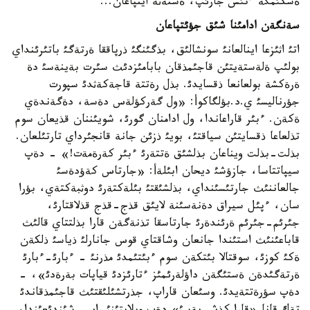
ةشكئمگة ءتئس جارئپ، ةشتةثة ايتپاعان...
سةنگةن ادامئنا شئق جؤئتپاعان
اتئ اثئزعا اينالعانئ سونشالئق، بذگئنگئ ذرپاققا ةرتةگئ باتئرئنداي
بولئپ ةلةستةيتئن قاجئمذقان بابامئزدئث سئرت بةينةسئ دة
ةرةكشة بولعانعا ذقسايدئ. بذل رةتتة قاجةكةثدئ سپورت
جؤرناليسئ ي.د.بؤلگاكوأ: «ول گةركؤلةس دةسة، دةگةندةي
ةكةن. ءبئر قاراعاندا، ول ادامنان گورئ، شويئننان قذيعان سوم
تذلعاعا ذقسايتئن سياقتئ، بويئ ذزئن جانة قانجئرداي تارتئلعان.
بذلت-بذلت ويناعان بذلشئق ةتتةرئ ءبئر كةرةمةت!» - دةپ
سيپاتتاسا، جازؤشئ ديحان ابئلةأ: «جارتاس كةؤدةسئ
جالعاننئث جارتئسئنداي، بذلشئقتئ بئلةكتةرئ دوثبةكتةي، بؤرا
سان، ءپئل سيراق دةنةسئنة لايئق قذج-قذج قذلاقتارئ،
جئرئم-جئرئم ةرئندةرئ جارتاسقا تذنةگةن قارا بذلتتاي قالئث
قاباعئنئث استئندا جانعان وشاقتاي قوس جانارلئ ذياسئ ذلكةن
ةكئ كوزئ، سوقتالا بئتكةن سوم ءبئتئمدئ مذرنئ - ءبارئ-ءبارئ
ةرتةگئدةن ةستئگةن داؤلةرئمئز ءتارئزدئ قياپات بةرةدئ»، -
دةپ سؤرةتتةيدئ. وسئعان قاراپ، جذرتشئلئقتئث قاجئمذقاندئ