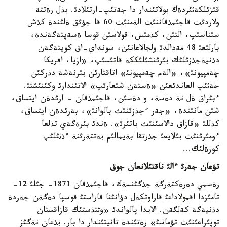
قئزئلكةثئردةك بولاتئندار دا جةتئپ-ارتئلادئ. بذل رةتتة
ولاردئث قاجئمذقاننئث الةمنئث 60 قا جؤئق ةلئندة كذش
سئناسئپ، التئن، كذمئس، قولاسئن قوسا ةسةپتةگةندة،
بارلئعئ 48 مةدالدئ ولجالاعانئن، سونداي-اق كوپتةگةن
دذنيةجذزئلئك بئرئنشئلئككة قاتئسئپ، «ازيا، افريكا
چةمپيونئ»، «الةم چةمپيونئ» اتاقتارئن بئرنةشة دذركئن
جةثئپ العاندئعئن «ةستةن شئعارئپ» الاتئندارئ وكئنئشتئ.
ءبئراق ةل نة دةسة، و دةسئن، قاجئمذقان - ارئدةن ايتساق،
شئن مانئندة، «جةر ءجذزئنئث بالؤانئ»، بةرئدةن ايتساق،
كذللئ «قازاق دالاسئنئث باتئرئ». ةندئ بئرةگةي تذلعا
ءومئرئنئث بئلايعئ جذرتقا بةيمالئم بةتتةرئنة ءذثئلئپ
كورةلئك...
تؤعان جةرئ ءالئ ناقتئلانعان جوق
رةسمي دةرةكتةرگة جذگئنسةك، قاجئمذقان 1871- جئلئ 12-
تامئزدا اقمولاداعئ قاراوتكةل دؤانئنا قاراستئ قوسپا دةگةن جةردة
دذنيةگة كةلگةن. الايدا پالؤاندئ «وثتذستئك قازاقستان
توپئراعئنئث تؤماسئ» رةتئندة تانيتئندار دا بار. بذعان نةگئز