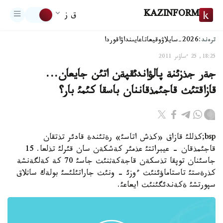
KAZINFORM
ق ز
ترەند:
2026-سايلاۋ
وقيعا
تاعايىنداۋ
اقوردا
18:25, 25 ءساۋىر 2011
جةر جذزئنة پالؤاندئقپةن اتئن جايعان...
قازاقتئث قاجئمذقاننان باسقا كئمئ بار؟
bsp;كذللئ قازاق «كذش اتاسئ» رةتئندة قادئر تذتقان
قاجئمذقان - عيبراتتئ عذمئر كةشكةن سان قئرلئ تذلعا. 15
جاسئنان توپقا تذسكةن قاجةكةثنئث جاسئ 70 كة كةلگةنشة
كذرةستئ تاستاماؤئنئث ءوزئ - ونئث جاراتئلئسئ بولةك ساثلاق
سپورتشئ ةكةندئگئنئث ايعاعئ.