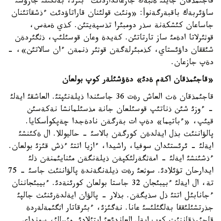
قاجئمذقان جايلئ ةثبةك جازعانداردئث ءبئرئ، بةلگئلئ جازؤشئ
ساؤئربةك باقبةرگةنوأ: «ونئث قولئنان قاراتاؤدئث ءذشقاتئنان
جاساعان كئشكةنة سذر دومبئرا تذسپةيتئن. كذي ةمةس،
قوثئرلاتا ادةمئ ساز تارتاتئن. كةيدة وعان قوسئلئپ، ذثگئردةن
شئققان داؤئستاي، كذمبئرلةگةن قوثئر ذنمةن ءان سالاتئن»، -
دةپ جازعان.
«قاجئمذقان اكةم ةدئ» دةؤشئلةر كوپ بولعان
قاجئمذقان ةث العاش رةت 36 جاسئندا ذيلةنئپتئ. العاشقئ ايةلئ
- ءوزئ شئن ذناتئپ قوسئلعان جانة مذسئلمانشا نةكةسئن
قيئپ، «ءباتيما» دةپ ات بةرگةن نادةجدا چةپكوأسكايا.
پالؤاننئث بذل ايةلدةن كورگةن بالاسئ - حاليوللا. ال ةكئنشئ
ايةلئ - ئرئستئدان سوفيا، راشيدا، ءازيا اتتئ ءذش قئزئ بولعان.
ءذشئنشئ ايةلئ - امةثگةرلئكپةن ذيلةنگةن مئنايئمنةن ذلئ
ايدارحان تؤئلادئ. سوثعئ رةت ذيلةنگةندة پالؤاننئث جاسئ - 75
تة، ال ايةلئ ءبيبئجان 32 جاستا بولعان كورئنةدئ. ءبيبئجاننان
ءجانابئل اتتئ ذل سذيگةن. بذلار - پالؤان ايةلدةرئنئث جالپئ
جذرتشئلئققا بةلگئلئسئ عانا. نةگئزئ، ءبئرقاتار اثگئمةلةردة