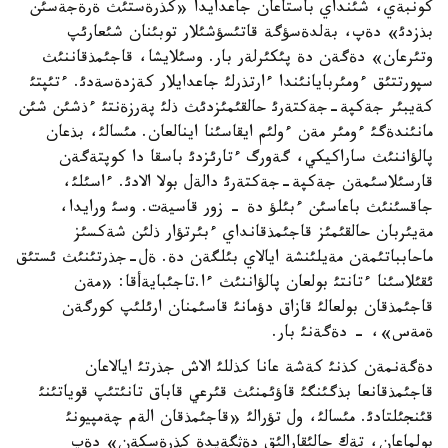
كونبةي، شئنداي باستاعان جاعدايدا «كذرةستئث ةرةجةسئن
بذزدئ» دةپ، بةلدةسؤگة قاتئسؤشئلار توبئنان شئعارئپ
وتئرعان» دةگةن دة پئكئرلةر بار. وسئلايشا، قاجئمذقاننئث
سپورتتئق ءومئربايانئندا ءارتذرلئ جاعدايلار كةزدةسةدئ. ءتئپتئ
كةيبئر جةكپة-جةكتةرئ حالقئمئزدئث ذلئ پةرزةنتئ ءذشئن شئن
مانئندةگئ ءومئر مةن ءولئم ايقاسئنا اينالعان. مئسالئ، بذعان
پالؤاننئث ساراكيكي، گةورگ ءتارئزدئ باسقا دا كوپتةگةن
قارسئلاسئمةن جةكپة-جةكتةرئ دالةل بولا الادئ. ءاسئلئ،
جاقسئنئث باعاسئن ءبئلؤ دة - زور قاسيةت. وسئ ورايدا،
مةيئربان حالقئمئز قاجئمذقانداي ءبئرتؤار ذلئن شةكسئز
ماحابباتئمةن مةيلئنشة ايالاي بئلگةن دة. ةل-جذرتئنئث ئستئق
ئقئلاسئنا ءتانتئ بولعان پالؤاننئث ءا.تاجئبايةأقا: «مةن
قاجئمذقان بولعالئ قازاق دؤمانئ قاسئمنان ارئلئپ كورگةن
ةمةس»، - دةگةنئ بار.
دةگةنمةن كذنئ كةشة عانا كذللئ الاش جذرتئ ايالاعان
قاجئمذقانعا بذگئنگئ قاؤئمنئث قئرعي قاباق تانئتئپ قوياتئنئ
قئنجئلتادئ. مئسالئ، ول تؤرالئ «قاجئمذقان الةم چةمپيونئ
بولماعان، تةك حالئقارالئق دةثگةيدة كذرةسكةن» دةپ