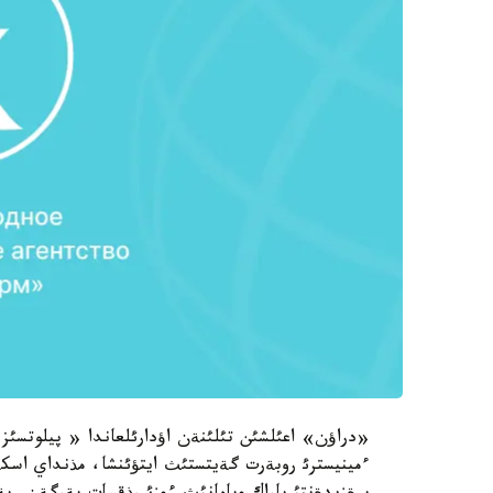
«دراؤن» اعئلشئن تئلئنةن اؤدارئلعاندا « پيلوتسئز
ءمينيسترئ روبةرت گةيتستئث ايتؤئنشا، مذنداي اسكةر