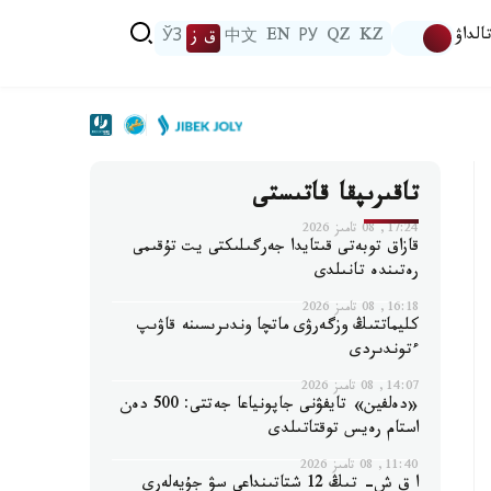
الداۋ
KZ
QZ
РУ
EN
中文
ق ز
ЎЗ
تاقىرىپقا قاتىستى
17:24, 08 تامىز 2026
قازاق توبەتى قىتايدا جەرگىلىكتى يت تۇقىمى
رەتىندە تانىلدى
16:18, 08 تامىز 2026
كليماتتىڭ وزگەرۋى ماتچا وندىرىسىنە قاۋىپ
ءتوندىردى
14:07, 08 تامىز 2026
«دەلفين» تايفۋنى جاپونياعا جەتتى: 500 دەن
استام رەيس توقتاتىلدى
11:40, 08 تامىز 2026
ا ق ش- تىڭ 12 شتاتىنداعى سۋ جۇيەلەرى