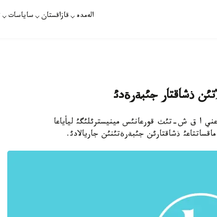
الەمدە
قازاقستان
ساياسات
ت
اتئن ذشاقتار جئبةرةدئ
ون، ياعني ا ق ش-تئث قورعانئس مينيسترئلئگئ ليأياعا
اقساتتاعئ ذشاقتارئن جئبةرةتئنئن جاريالادئ.