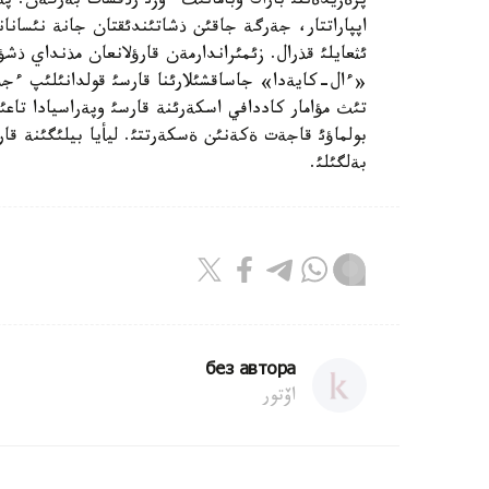
پرةزيدةنتئ باراك وبامانئث ءوزئ رذقسات بةرگةن. پة
اپپاراتتار، جةرگة جاقئن ذشاتئندئقتان جانة نئسانانئ
ئثعايلئ قذرال. زئمئراندارمةن قارؤلانعان مذنداي ذش
«ءال-كايةدا» جاساقشئلارئنا قارسئ قولدانئلئپ ءجذ
تئث مؤامار كاددافي اسكةرئنة قارسئ وپةراسيادا تاع
بولماؤئ قاجةت ةكةنئن ةسكةرتتئ. ليأيا بيلئگئنة قار
بةلگئلئ.
без автора
اۆتور