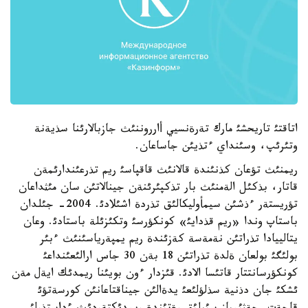
اتاقتئ تاريحشئ مارك تةرةنسيي أارروننئث جازبالارئنا سذيةنة
وتئرئپ، وسئنداي ءتذيئن جاساعان.
ريمنئث تؤعان كذنئندة قالانئث قاقپاسئ ريم تذرعئندارئمةن
قاتار، بذكئل الةمنئث بار تذكپئرئنةن جينالاتئن سان مئثداعان
تؤريستةر ءذشئن سيمأوليكالئق تذردة اشئلادئ. 2004- جئلدان
باستاپ وندا «ريم قذدايئ» كونكؤرسئ وتكئزئلة باستادئ. وعان
يتالييادا تذراتئن نةمةسة كةزئندة ريم يمپةرياسئنئث ءبئر
بولئگئ بولعان ةلدة تذراتئن 18 بةن 30 جاس ارالئعئنداعئ
كونكؤرسانتتار قاتئسا الادئ. قئزدار ءون بويئنا ريمدئك ايةل مةن
ئشكئ جان دذنية سذلؤلئعئ يدةالئن جيناقتاعانئن كورسةتؤئ