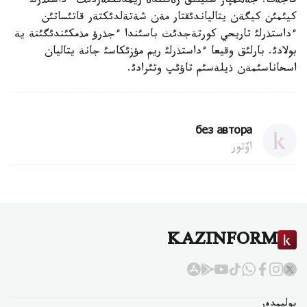
قاجةت. جةثئمپاز سئيلئق رةتئندة ريمدئكتةردئث ءداستذرلئ
كيئمئن كيگةن يتالياندئقتار مةن شةتةلدئكتةر قاتئساتئن
ءداستذرلئ تاريحي كورتةجدئث باسئندا ءجذرؤ مذمكئندئگئنة ية
بولادئ. بارلئق وقيعا ءداستذرلئ ريم مؤزئكاسئ جانة يتاليان
اسحاناسئمةن ذيلةسئم تاؤئپ وتئرادئ.
без автора
اۆتور
KAZINFORM
بوليمدەر