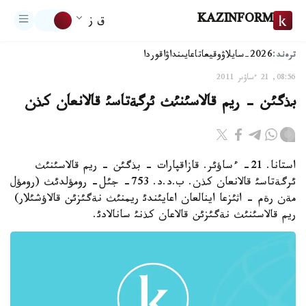
KAZINFORM
ق ز
ترەند:
2026-سايلاۋ
وقيعا
تاعايىنداۋ
اقوردا
08:56, 21 ءساۋىر 2011
بذگئن - ريم قالاسئنئث ئرگةتاسئ قالانعان كذن
استانا. 21- ءساؤئر. قازاقپارات - بذگئن - ريم قالاسئنئث
ئرگةتاسئ قالانعان كذن. ب.د.د. 753- جئل- رومؤلدئث (رومؤل
مةن رةم - اثئزعا اينالعان اعايئندئ ريمنئث نةگئزئن قالاؤشئلار)
ريم قالاسئنئث نةگئزئن قالاعان كذنئ سانالادئ.