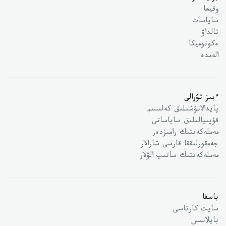
وقيعا
ساياسات
تالداۋ
ەكونوميكا
الەمدە
ءبىز تۋرالى
پايدالانۋشىلىق كەلىسىم
قۇپىيالىلىق ساياساتى
مەملەكەتتىك رامىزدەر
جەمقورلىققا قارسى شارالار
مەملەكەتتىك ساتىپ الۋلار
باسقا
سايت كارتاسى
بايلانىس