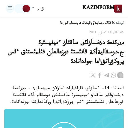
KAZINFORM
ق ز
ترەند:
2026-سايلاۋ
وقيعا
تاعايىنداۋ
اقوردا
09:46, 14 ءساۋىر 2011
بذرئنعئ دةنساؤلئق ساقتاؤ ءمينيسترئ
ج.دوسقاليةأكة قاتئستئ قوزعالعان قئلمئستئق ءئس
پروكؤراتؤراعا جولدانادئ
استانا. 14- ءساؤئر. قازاقپارات /مارلان جيةمباي/ - بذرئنعئ
دةنساؤلئق ساقتاؤ ءمينيسترئ جاقسئلئق دوسقاليةأكة قاتئستئ
قوزعالعان قئلمئستئق ءئس پروكؤراتؤرا ورگاندارئنا جولدانادئ.