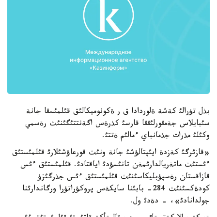
بذل تؤرالئ كةشة ةلوردادا ق ر ةكونوميكالئق قئلمئسقا جانة
سئبايلاس جةمقورلئققا قارسئ كذرةس اگةنتتئگئنئث رةسمي
وكئلئ مذرات جذمانباي ءمالئم ةتتئ.
«قازئرگئ كةزدة ايئپتالؤشئ جانة ونئث قورعاؤشئلارئ قئلمئستئق
ءئستئث ماتةريالدارئمةن تانئسؤدئ اياقتادئ. قئلمئستئق ءئس
قازاقستان رةسپؤبليكاسئنئث قئلمئستئق ءئس جذرگئزؤ
كودةكسئنئث 284- بابئنا سايكةس پروكؤراتؤرا ورگاندارئنا
جولدانادئ»، - دةدئ ول.