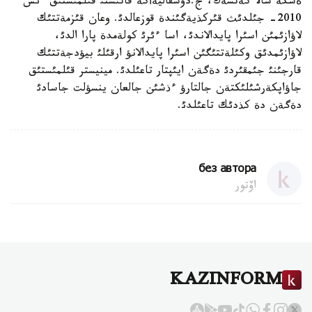
ةسكة سالا كةتسةك، ج.دوسقاليةأكة قاتئستئ قئلمئستئق ءئس
2010- جئلدئث قئركذيةگئندة قوزعالدئ. وعان قئزمةتتئك
لاؤازئمئن اسئرا پايدالاندئ، اسا ءئرئ كولةمدة پارا الدئ،
لاؤازئمدئق وكئلةتتئگئن اسئرا پايدالانؤ ارقئلئ بيؤدجةتتئك
قارجئنئ جئمقئردئ دةگةن ايئپتار تاعئلدئ. مينيستر قئلمئستئق
جاؤاپكةرشئلئكتةن جالتارؤ ءذشئن جالعان ينسؤلت جاسادئ
دةگةن دة كذدئك تاعئلدئ.
без автора
اۆتور
KAZINFORM