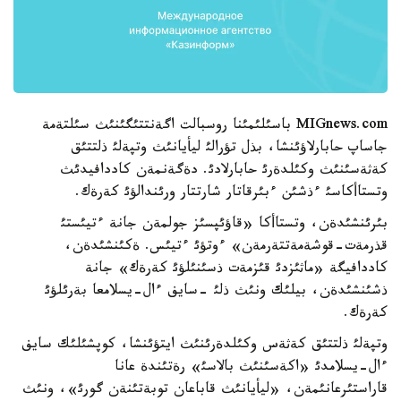
MIGnews.com باسئلئمئنا روسبالت اگةنتتئگئنئث سئلتةمة
جاساپ حابارلاؤئنشا، بذل تؤرالئ ليأيانئث وتپةلئ ذلتتئق
كةثةسئنئث وكئلدةرئ حابارلادئ. دةگةنمةن كاددافيدئث
وتستاأكاسئ ءذشئن ءبئرقاتار شارتتار ورئندالؤئ كةرةك.
بئرئنشئدةن، وتستاأكا «قاؤئپسئز جولمةن جانة ءتيئستئ
قذرمةت-قوشةمةتتةرمةن» ءوتؤئ ءتيئس. ةكئنشئدةن،
كاددافيگة «ماثئزدئ قئزمةت ذسئنئلؤئ كةرةك» جانة
ذشئنشئدةن، بيلئك ونئث ذلئ -سايف ءال-يسلامعا بةرئلؤئ
كةرةك.
وتپةلئ ذلتتئق كةثةس وكئلدةرئنئث ايتؤئنشا، كوپشئلئك سايف
ءال-يسلامدئ «اكةسئنئث بالاسئ» رةتئندة عانا
قاراستئرعانئمةن، «ليأيانئث قاباعان توبةتئنةن گورئ»، ونئث