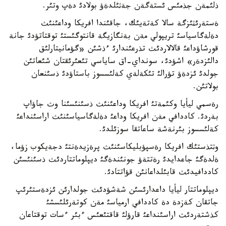
ذلئمةن جذمئس ئستةگةن جةثئلدةؤ بولادئ دةپ وتئر.
ةستةرئثئزگة سالا كةتةيئك، جاقئندا افريكا وداعئنئث
دةلةگاسياسئ تريپولي مةن بةنگازيگة قانتوگئستئ توقتاتؤدئ جانة
قورشاؤداعئ قالالاردئث تذرعئندارئ ءذشئن «گؤمانيتارلئق
دالئزدةر» اشؤدئ، سونداي-اق ساياسي تئعئرئقتان شئعاتئن
جولدئ ئزدةؤ تؤرالئ تئكةلةي كةلئسسوز باستاؤدئ ذسئنعان
بولاتئن.
رةسمي ليأيا وكئمةتئ افريكا وداعئنئث ذسئنئسئنا وث جاؤاپ
بةردئ. كاددافي مةن افريكا وداعئ دةلةگاسياسئنئث اراسئنداعئ
كةلئسسوز بئرنةشة ساعاتقا سوزئلدئ.
وثتذستئك افريكا رةسپؤبليكاسئنئث پرةزيدةنتئ دجةيكوب زؤما،
ةلدةگئ جاعدايدئ رةتتةؤ جونئندةگئ ديپلوماتتاردئث ذسئنئسئن
كاددافيدئث قابئلداعانئن قؤاتتادئ.
ديپلوماتتار ليأيا داعدارئسئن شةشؤدئث جولدارئن ئزدةستئرئپ
جاتقان كةزدة دة كاددافي ارمياسئ مةن كوتةرئلئسشئ
كذشتةردئث اراسئنداعئ قارؤلئ قاقتئعئس ءبئر ءسات توقتاعان