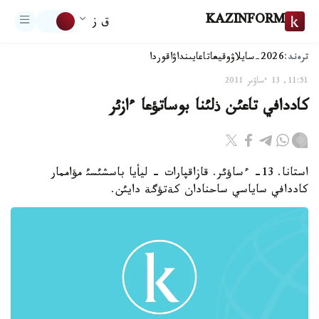
KAZINFORM
ق ز
ترەند:
2026-سايلاۋ
وقيعا
تاعايىنداۋ
اقوردا
11:51, 13 ءساۋىر 2011
كاددافي تاعئن ذلئنا بوساتؤعا ءازئر
استانا. 13- ءساؤئر. قازاقپارات - ليأيا باسشئسئ مؤاممار
كاددافي ساياسي ساحنادان كةتؤگة دايئن.