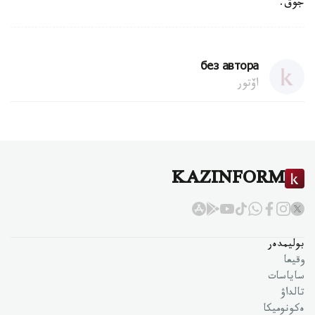
جوق.
без автора
اۆتور
KAZINFORM
بوليمدەر
وقيعا
ساياسات
تالداۋ
ەكونوميكا