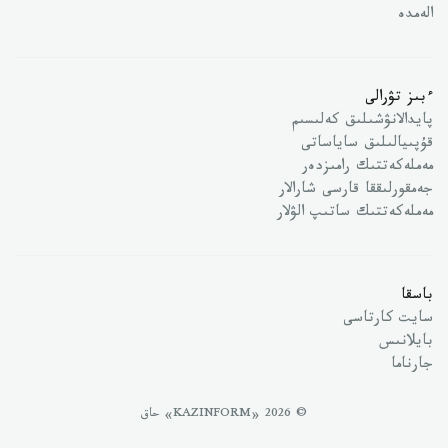
الەمدە
ءبىز تۋرالى
پايدالانۋشىلىق كەلىسىم
قۇپىيالىلىق ساياساتى
مەملەكەتتىك رامىزدەر
جەمقورلىققا قارسى شارالار
مەملەكەتتىك ساتىپ الۋلار
باسقا
سايت كارتاسى
بايلانىس
جارناما
© 2026 «KAZINFORM» حاق