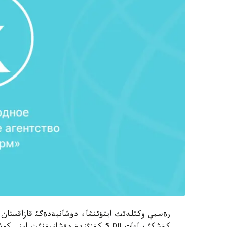
رةسمي وكئلدئث ايتؤئنشا، دؤشانبةدةگئ قازاقستان