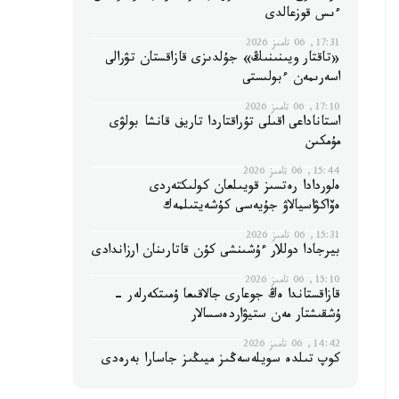
ءىس قوزعالدى
17:31, 06 تامىز 2026
«تاقتار ويىنىنىڭ» جۇلدىزى قازاقستان تۋرالى
اسەرىمەن ءبولىستى
17:10, 06 تامىز 2026
استاناداعى اقىلى تۇراقتاردا تاريف قانشا بولۋى
مۇمكىن
15:44, 06 تامىز 2026
ەلوردادا رەتسىز قويىلعان كولىكتەردى
ەۆاكۋاسيالاۋ جۇيەسى كۇشەيتىلمەك
15:31, 06 تامىز 2026
بيرجادا دوللار ءۇشىنشى كۇن قاتارىنان ارزاندادى
15:10, 06 تامىز 2026
قازاقستاندا ەڭ جوعارى جالاقىعا ۇمىتكەرلەر -
ۇشقىشتار مەن ستيۋاردەسسالار
14:42, 06 تامىز 2026
كوپ تىلدە سويلەسەڭىز ميىڭىز جاسارا بەرەدى