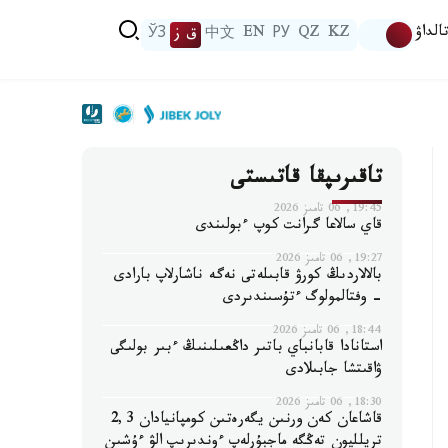
الداۋ
KZ
QZ
РУ
EN
中文
ق ز
ЎЗ
تاقىرىپقا قاتىستى
19:45, 06 تامىز 2026
قاي سالاعا گرانت كوپ ءبولىندى
19:27, 06 تامىز 2026
بالالاردىڭ كورۋ قابىلەتى نەگە ناشارلاپ بارادى
- وفتالمولوگ ءتۇسىندىردى
18:44, 06 تامىز 2026
استانادا قابانباي باتىر داڭعىلىنىڭ ءبىر بولىگى
ۋاقىتشا جابىلادى
18:30, 06 تامىز 2026
قاشاعان كەن ورنىن يگەرەتىن كومپانيادان 2,3
تريلليون تەڭگە ماجبۇرلەپ ءوندىرىپ الۋ ءۇشىن