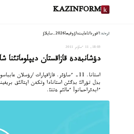
KAZINFORM
ترەند:
اقوردا
تاعايىنداۋ
وقيعا
2026-سايلاۋ
18:05, 11 ءساۋىر 2011
دؤشانبةدة قازاقستان ديپلوماتئنا شا
استانا. 11- ءساؤئر. قازاقپارات /رؤسلان ع
بذل تؤرالئ بذگئن استانادا وتكةن اپتالئق بريفي
ءابدئراحمانوأ ءمالئم ةتتئ.