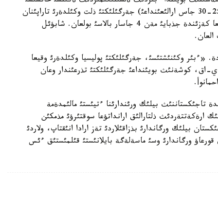
ئث ايني كوشةسئنئث بويئندا ءبئزدئث ةلشئلئگئمئزدئث ةكئنشئ حاتشئسئ
ءامئر جانايةأقا جالپئ سانئ شامامةن 6-7 ادامداي (25-30 جاس ارالئعئنداعئ) جةرگئلئكتئ ذلت وكئلدةرئ تاراپئنان
شابؤئل جاسالعان. ءا. جانايةأتئث جانئندا بذل وقيعا كةزئندة جذبايئ مةن 4 جاسار بالاسئ بولعان. شابؤئل
العان.
ة. «ءبئر وكئنئشتئسئ، جةرگئلئكتئ پوليسيا وكئلدةرئ وقيعا
ن. سونداي-اق، كوشةنئث بويئنداعئ جةرگئلئكتئ تذرعئندار وعان
مانوأ.
ة تاجئكستاننئث بيلئك ورئندارئنا ءتيئستئ مالئمدةمة
ك ارةكةتتةردئث ذلتارالئق ارانداتؤعا سوقتئرؤئ مذمكئن
تان بيلئك ورگاندارئ بذزاقئلاردئ تةز ارادا انئقتاپ، ولاردئ
قورعاؤ ورگاندارئ وسئ ماسةلةگة بايلانئستئ قئلمئستئق ءئس