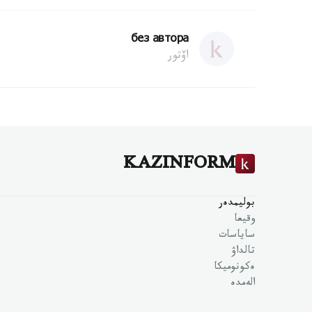
без автора
اۆتور
KAZINFORM
بوليمدەر
وقيعا
ساياسات
تالداۋ
ەكونوميكا
الەمدە