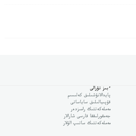
ءبىز تۋرالى
پايدالانۋشىلىق كەلىسىم
قۇپىيالىلىق ساياساتى
مەملەكەتتىك رامىزدەر
جەمقورلىققا قارسى شارالار
مەملەكەتتىك ساتىپ الۋلار