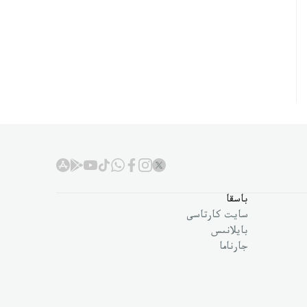
باسقا
سايت كارتاسى
بايلانىس
جارناما