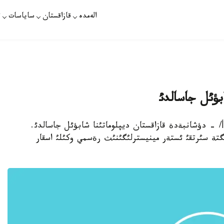
الەمدە
قازاقستان
ساياسات
ت
بؤئل جاسالدئ
ابباسوأ/ - دؤشانبةدة قازاقستان ديپلوماتئنا شابؤئل جاسالدئ.
نگتة سئرتقئ ئستةر مينيسترلئگئنئث رةسمي وكئلئ اسقار