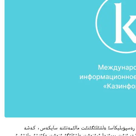
 رةسپؤبليكاسئ ةلشئلئگئنئث مالئمةتئنة سايكةس، كةشة