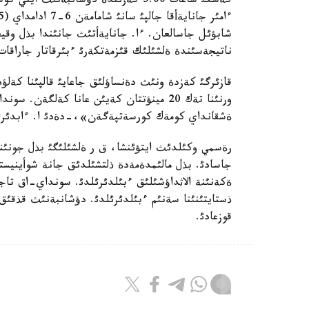
كةشكئ ساعات 5.00 كةزئندة دؤشانبةن
ناتيجةسئندة ةلشئلئك قئزمةتكةرئ ءبئرقاتار جاراقات 
قازئرگئ كةزدة ونئث دةنساؤلئق جاعايئ قالپئنا كةلؤد
ورنئنا تةك 20 مينؤتتان كةيئن عانا كةلگة
ةشقانداي كومةك كورسةتپةگةن»،-دةدئ ا. ءابدئراح
رةسمي وكئلدئث ايتؤئنشا، ق ر ةلشئلئگئ بذل جونئند
جاسادئ. بذل مالئمدةمةدة ذلتشئلدئق جانة شوأينيستئ
ةكةنئنة الاثداؤشئلئق ءبئلدئرئلدئ. سونداي-اق تاجئكس
ذستايتئنئنا سةنئم ءبئلدئرئلدئ. دؤشانبةنئث قذقئق 
قوزعادئ.