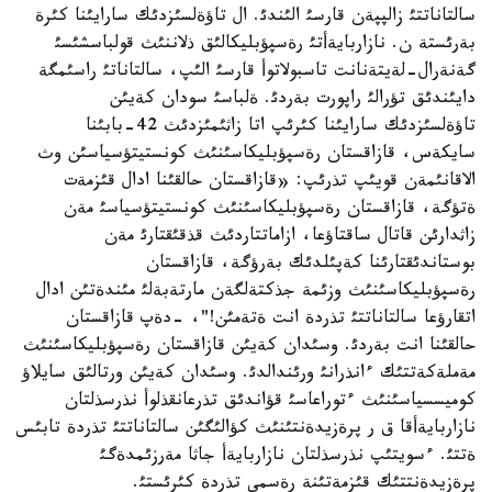
سالتاناتتئ زالپپةن قارسئ الئندئ. ال تاؤةلسئزدئك سارايئنا كئرة
بةرئستة ن. نازاربايةأتئ رةسپؤبليكالئق ذلاننئث قولباسشئسئ
گةنةرال-لةيتةنانت تاسبولاتوأ قارسئ الئپ، سالتاناتئ راسئمگة
دايئندئق تؤرالئ راپورت بةردئ. ةلباسئ سودان كةيئن
تاؤةلسئزدئك سارايئنا كئرئپ اتا زاثئمئزدئث 42-بابئنا
سايكةس، قازاقستان رةسپؤبليكاسئنئث كونستيتؤسياسئن وث
الاقانئمةن قويئپ تذرئپ: «قازاقستان حالقئنا ادال قئزمةت
ةتؤگة، قازاقستان رةسپؤبليكاسئنئث كونستيتؤسياسئ مةن
زاثدارئن قاتال ساقتاؤعا، ازاماتتاردئث قذقئقتارئ مةن
بوستاندئقتارئنا كةپئلدئك بةرؤگة، قازاقستان
رةسپؤبليكاسئنئث وزئمة جذكتةلگةن مارتةبةلئ مئندةتئن ادال
اتقارؤعا سالتاناتتئ تذردة انت ةتةمئن!"، -دةپ قازاقستان
حالقئنا انت بةردئ. وسئدان كةيئن قازاقستان رةسپؤبليكاسئنئث
مةملةكةتتئك ءانذرانئ ورئندالدئ. وسئدان كةيئن ورتالئق سايلاؤ
كوميسسياسئنئث ءتوراعاسئ قؤاندئق تذرعانقذلوأ نذرسذلتان
نازاربايةأقا ق ر پرةزيدةنتئنئث كؤالئگئن سالتاناتتئ تذردة تابئس
ةتتئ. ءسويتئپ نذرسذلتان نازاربايةأ جاثا مةرزئمدةگئ
پرةزيدةنتتئك قئزمةتئنة رةسمي تذردة كئرئستئ.