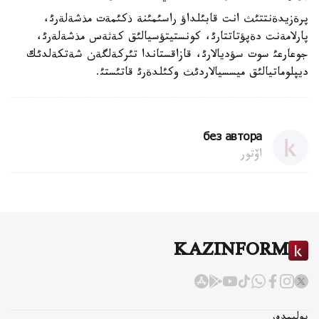
پرةزيدةنتتئث انت قابئلداؤ راسئمئنة ذكئمةت مذشةلةرئ،
پارلامةنت دةپؤتاتتارئ، كونستيتؤسيالئق كةثةس مذشةلةرئ،
جوعارعئ سوت سؤديالارئ، قازاقستاندا تئركةلگةن شةتكةلدئك
ديپلوماتيالئق ميسسيالاردئث وكئلدةرئ قاتئستئ.
без автора
اۆتور
KAZINFORM
بوليمدەر