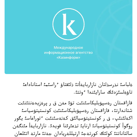
ةلباسئ نذرسذلتان نازاربايةأتئ ذلئقتاؤ ءراسئمئ استاناداعئ
تاؤةلسئزدئك سارايئندا ءوتتئ.
قازاقستان رةسپؤبليكاسئنئث تؤئ مةن ق ر پرةزيدةنتئنئث
شتاندارتئ، قازاقستان رةسپؤبليكاسئنئث كونستيتؤسياسئ
اكةلئنئپ، ق ر كونستيتؤسيالئق كةثةسئنئث ءتوراعاسئ يگور
روگوأ كونستيتؤسيانئ ارنايئ تذعئرئنا قويدئ. نازاربايةأ مئنگةن
سالتاناتتئ كولئك كورتةجئ ارتيللةريادان جةتئ مارتة اتئلعان