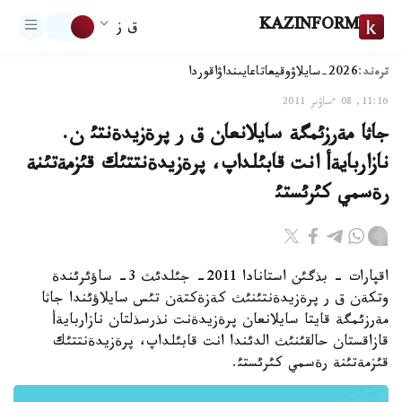
KAZINFORM
ق ز
ترەند:
2026-سايلاۋ
وقيعا
تاعايىنداۋ
اقوردا
11:16, 08 ءساۋىر 2011
جاثا مةرزئمگة سايلانعان ق ر پرةزيدةنتئ ن.
نازاربايةأ انت قابئلداپ، پرةزيدةنتتئك قئزمةتئنة
رةسمي كئرئستئ
اقپارات - بذگئن استانادا 2011- جئلدئث 3- ساؤئرئندة
وتكةن ق ر پرةزيدةنتئنئث كةزةكتةن تئس سايلاؤئندا جاثا
مةرزئمگة قايتا سايلانعان پرةزيدةنت نذرسذلتان نازاربايةأ
قازاقستان حالقئنئث الدئندا انت قابئلداپ، پرةزيدةنتتئك
قئزمةتئنة رةسمي كئرئستئ.