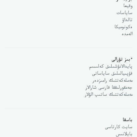
وقيعا
ساياسات
تالداۋ
ەكونوميكا
الەمدە
ءبىز تۋرالى
پايدالانۋشىلىق كەلىسىم
قۇپىيالىلىق ساياساتى
مەملەكەتتىك رامىزدەر
جەمقورلىققا قارسى شارالار
مەملەكەتتىك ساتىپ الۋلار
باسقا
سايت كارتاسى
بايلانىس