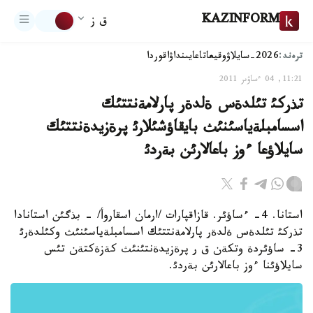
KAZINFORM
ق ز
ترەند:
2026-سايلاۋ
وقيعا
تاعايىنداۋ
اقوردا
11:21, 04 ءساۋىر 2011
تذركئ تئلدةس ةلدةر پارلامةنتتئك
اسسامبلةياسئنئث بايقاؤشئلارئ پرةزيدةنتتئك
سايلاؤعا ءوز باعالارئن بةردئ
استانا. 4- ءساؤئر. قازاقپارات /ارمان اسقاروأ/ - بذگئن استانادا
تذركئ تئلدةس ةلدةر پارلامةنتتئك اسسامبلةياسئنئث وكئلدةرئ
3- ساؤئردة وتكةن ق ر پرةزيدةنتئنئث كةزةكتةن تئس
سايلاؤئنا ءوز باعالارئن بةردئ.