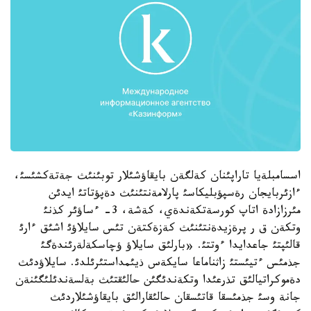
اسسامبلةيا تاراپئنان كةلگةن بايقاؤشئلار توبئنئث جةتةكشئسئ،
ءازئربايجان رةسپؤبليكاسئ پارلامةنتئنئث دةپؤتاتئ ايدئن
مئرزازادة اتاپ كورسةتكةندةي، كةشة، 3- ءساؤئر كذنئ
وتكةن ق ر پرةزيدةنتئنئث كةزةكتةن تئس سايلاؤئ اشئق ءارئ
قالئپتئ جاعدايدا ءوتتئ. «بارلئق سايلاؤ ؤچاسكةلةرئندةگئ
جذمئس ءتيئستئ زاثناماعا سايكةس ذيئمداستئرئلدئ. سايلاؤدئث
دةموكراتيالئق تذرعئدا وتكةندئگئن حالئقتئث بةلسةندئلئگئنةن
جانة وسئ جذمئسقا قاتئسقان حالئقارالئق بايقاؤشئلاردئث