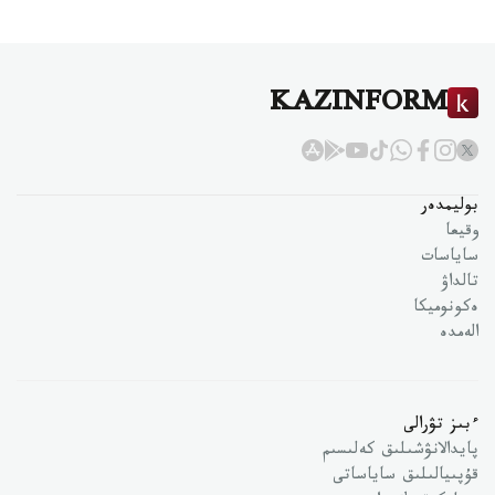
KAZINFORM
بوليمدەر
وقيعا
ساياسات
تالداۋ
ەكونوميكا
الەمدە
ءبىز تۋرالى
پايدالانۋشىلىق كەلىسىم
قۇپىيالىلىق ساياساتى