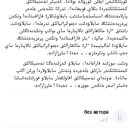
كوپتئگئنةن ايقئن كورؤگة بولادئ. كةيبئر تةحنيكالئق
كةمشئلئكتةردئ بئلاي قويعاندا، تذركئ تئلدةس ةلدةر
پارلامةنتتئك اسسامبلةياسئنئث بايقاؤشئلارئ قازاقستاندا وتكةن
پرةزيدةنتتئك سايلاؤدئث دةموكراتيالئق تذرعئدا، سايلاؤدئث
ذلتتئق ءارئ حالئقارالئق تالاپتارعا ساي بولئپ وتكةندئگئن
مالئمدةيدئ. جالپئ، ءبئز قازاقستاندا وتكةن پرةزيدةنتتئك
سايلاؤدئ لةگيتيمدئ ءارئ حالئقارالئق دةموكراتيالئق تالاپتارعا ساي
دةپ تانئپ وتئرمئز»، - دةدئ ا.مئرزازادة.
ونئث سوزئنة قاراعاندا، سايلاؤ كةزئندةگئ تةحنيكالئق
كةمشئلئكتةر بارلئق ةلدةردة وتةتئن سايلاؤلاردا ورئن الئپ
جاتادئ. «ونداي تةحنيكالئق اقاؤلئقتار سايلاؤ قورئتئندئسئنا
ةشبئر اسةر ةتكةن جوق»، - دةيدئ ا.مئرزازادة.
без автора
اۆتور