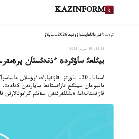
KAZINFORM
ترەند:
اقوردا
تاعايىنداۋ
وقيعا
2026-سايلاۋ
13:18, 30 ناۋرىز 2011
بيئلعئ ساؤئردة ءذندئستان پرةمةر-ء
استانا. 30- ناؤرئز. قازاقپارات /رؤسلان ع
مانموحان سينگح قازاقستانعا ساپارمةن كةلةدئ. 
قازاقستانداعئ ةلشئلةرئنةن سةنئم گراموتالارئن قا