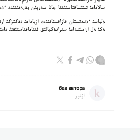
ساپار قازاقستاندئق-ءذندئستاندئق قارئم-قاتئناستئ 
سالاداعئ ئنتئماقتاستئققا جاثا سةرپئن بةرةتئنئنة 
ةلباسئ ءذندئستان قازاقستاننئث ازياداعئ نةگئزگئ ار
ةكئ ةل اراسئنداعئ ستراتةگيالئق ئنتاماقتاستئقتئ دام
без автора
اۆتور