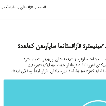
الەمدە
قازاقستان
ساياسات
ت
مينيسترئ قازاقستانعا ساپارمةن كةلةدئ
ابباسوأ/ - بيئلعئ ساؤئردة ءذندئستان پرةمةر-ءمينيسترئ
بذگئن اقوردادا ءبئرقاتار شةت مةملةكةتتةردئث
بئلداؤ كةزئندة ةلباسئ نذرسذلتان نازاربايةأ وسئلاي ايتتئ.