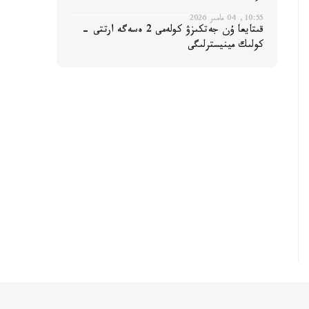
10:55, 04 مامىر 2026
قىتايعا ۇن جەتكىزۋ كولەمى 2 ەسەگە ارتتى -
كولىك مينيسترلىگى