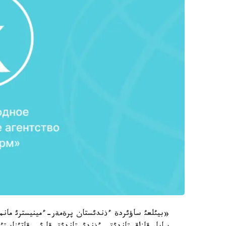
«بيئلعئ ساؤئردة ءذندئستان پرةمةر-ءمينيسترئ مانم