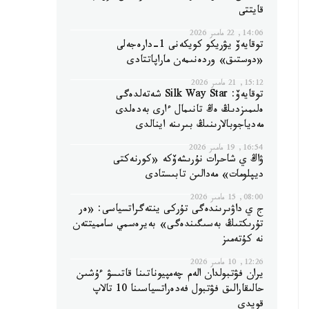
قايتتى
14:06, 22 مامىر 2026
توقايەۆ يۋريكو كويكەنى 1-دارەجەلى
«دوستىق» وردەنىمەن ماراپاتتادى
15:12, 21 مامىر 2026
توقايەۆ: Silk Way Star شەتەلدەگى
ەلىمىزدىڭ ەڭ تانىمال ءارى بەدەلدى
مەدياجوبالارىنىڭ بىرىنە اينالدى
16:54, 19 مامىر 2026
ۋاڭ ي شاحرات نۇرىشەۆكە «كورنەكتى
ديپلومات» مەدالىن تابىستادى
08:00, 15 مامىر 2026
ج ي داۋىرىندەگى تۇركى ينتەگراتسياسى: «ەر
تۇرىكتىڭ بەسىگىندەگى» بەيرەسمي سامميتتەن
نە كۇتەمىز
12:26, 10 مامىر 2026
يران فۋتبولدان الەم چەمپيوناتىنا قاتىسۋ ءۇشىن
حالىقارالىق فۋتبول فەدەراتسياسىنا 10 تالاپ
قويدى