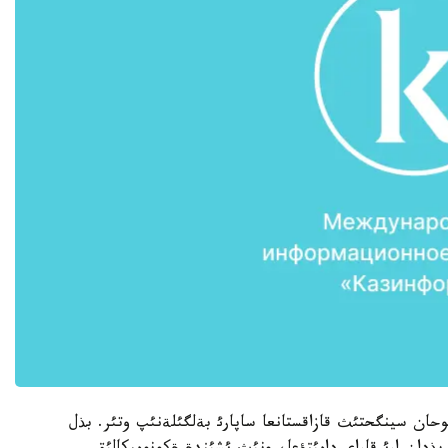
وحان سينگحتئث قازاقستانعا ساپارئ بةلگئلةنئپ وتئر. بذل