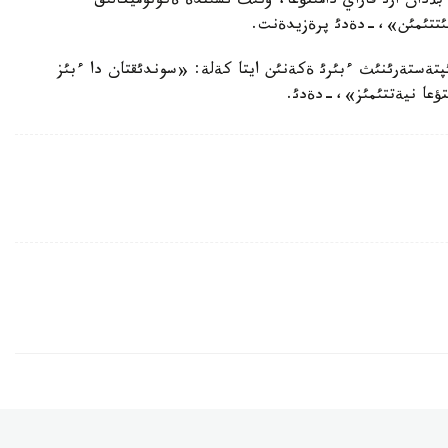
بذدان ارئ قاراي دامئتؤعا، ونئث ئشئندة ةكونوميكالئق
ءذمئتتئمئن»،-دةدئ پرةزيدةنت.
ئپتةستةرئنئث ءبئرئ ةكةنئن ايتا كةلة: «سوندئقتان دا ءبئز
ئتؤعا نيةتتئمئز»،-دةدئ.