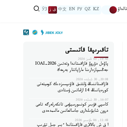
الداۋ
KZ
QZ
РУ
EN
中文
ق ز
ЎЗ
تاقىرىپقا قاتىستى
19:45, 03 تامىز 2026
پاۆەل دۋروۆ قازاقستاندا وتەتىن IOAI-2026
جەڭىمپازدارىنا ماراپاتتار بەرمەك
20:08, 30 شىلدە 2026
قازاقستاننىڭ ۇلتتىق قاۋىپسىزدىك كوميتەتى
كورەيانىڭ 14 ازاماتىن ۇستادى
16:07, 30 شىلدە 2026
كاسپي قۇبىر كونسورسيۋمى تانكەرلەرگە تاعى
درون شابۋىلدارى جاسالعانىن مالىمدەدى
11:48, 06 ماۋسىم 2026
ا ق ش بالالارى قازاقستاندا ءبىر جىل تۇرىپ