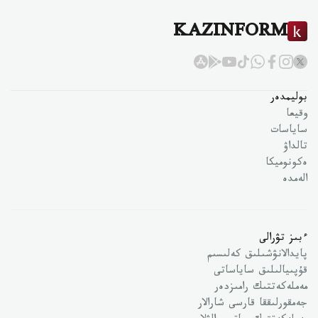
KAZINFORM
بوليمدەر
وقيعا
ساياسات
تالداۋ
ەكونوميكا
الەمدە
ءبىز تۋرالى
پايدالانۋشىلىق كەلىسىم
قۇپىيالىلىق ساياساتى
مەملەكەتتىك رامىزدەر
جەمقورلىققا قارسى شارالار