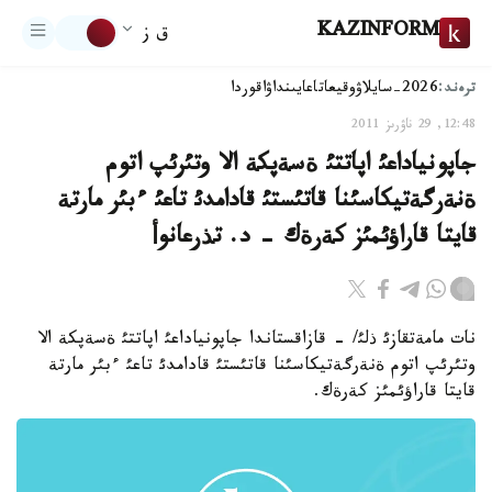
KAZINFORM
ق ز
ترەند:
2026-سايلاۋ
وقيعا
تاعايىنداۋ
اقوردا
12:48, 29 ناۋرىز 2011
جاپونياداعئ اپاتتئ ةسةپكة الا وتئرئپ اتوم
ةنةرگةتيكاسئنا قاتئستئ قادامدئ تاعئ ءبئر مارتة
قايتا قاراؤئمئز كةرةك - د. تذرعانوأ
نات مامةتقازئ ذلئ/ - قازاقستاندا جاپونياداعئ اپاتتئ ةسةپكة الا
وتئرئپ اتوم ةنةرگةتيكاسئنا قاتئستئ قادامدئ تاعئ ءبئر مارتة
قايتا قاراؤئمئز كةرةك.