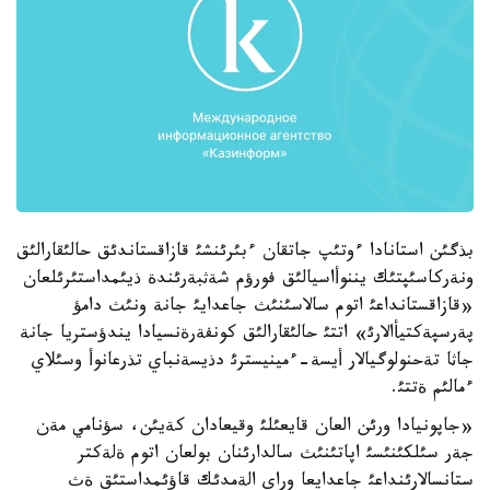
بذگئن استانادا ءوتئپ جاتقان ءبئرئنشئ قازاقستاندئق حالئقارالئق
ونةركاسئپتئك يننوأاسيالئق فورؤم شةثبةرئندة ذيئمداستئرئلعان
«قازاقستانداعئ اتوم سالاسئنئث جاعدايئ جانة ونئث دامؤ
پةرسپةكتيأالارئ» اتتئ حالئقارالئق كونفةرةنسيادا يندؤستريا جانة
جاثا تةحنولوگيالار أيسة-ءمينيسترئ دذيسةنباي تذرعانوأ وسئلاي
ءمالئم ةتتئ.
«جاپونيادا ورئن العان قايعئلئ وقيعادان كةيئن، سؤنامي مةن
جةر سئلكئنئسئ اپاتئنئث سالدارئنان بولعان اتوم ةلةكتر
ستانسالارئنداعئ جاعدايعا وراي الةمدئك قاؤئمداستئق ةث