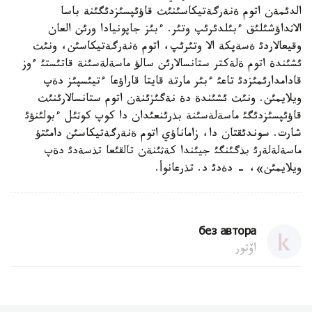
الدئمةن اتوم ةنةرگةتيكاسئنئث قاؤئپسئزدئگئنة باسا
الاثداؤشئلئق ءبئلدئرئپ وتئر. ءبئز جاپونيادا ورئن العان
وقيعالاردئ ةسةپكة الا وتئرئپ، اتوم ةنةرگةتيكاسئن، ونئث
ئشئندة اتوم ةلةكتر ستانسالارئن سالؤ ماسةلةسئنة قاتئستئ ءوز
قادامدارئمئزدئ تاعئ ءبئر مارتة قايتا قاراؤعا ءتيئسپئز دةپ
ويلايمئن. ونئث ئشئندة دة نةگئزئنةن اتوم ستانسالارئنئث
قاؤئپسئزدئگئ ماسةلةسئنة بذرئنعئدان دا كوپ كوثئل ءبولئنؤئ
شارت. سوندئقتان دا، زاماناؤي اتوم ةنةرگةتيكاسئن دامئتؤ
ماسةلةلةرئ بذگئنگئ جيئندا كةثئنةن تالقئعا تذسةدئ دةپ
ويلايمئن»، - دةدئ د. تذرعانوأ.
без автора
اۆتور