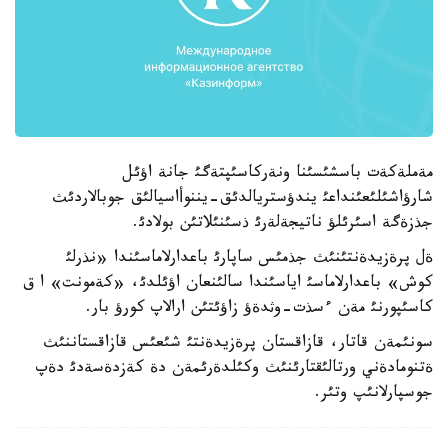
مةملةكةت باسشئسئنا ونةركاسئپتةگئ جانة اؤئل
شارؤاشئلئعئنداعئ يندؤستريالدئق-يننوأاسيالئق جوبالاردئث
جذزةگة اسئرئلؤ ناتيجةلةرئ ذسئنئلاتئن بولادئ.
ةل پرةزيدةنتئنئث جذمئس ساپارئ باعدارلاماسئندا «نذرلئ
كوش» باعدارلاماسئ اياسئندا سالئنعان اؤئلدئ، «كةمونت» ا ق
كاسئپورنئ مةن ءسذت-وثدةؤ زاؤئتئن ارالاپ كورؤ بار.
سونئمةن قاتار، قازاقستان پرةزيدةنتئ شئعئس قازاقستاننئث
ةتنومادةني ورتالئقتارئنئث وكئلدةرئمةن دة كةزدةسةدئ دةپ
جوسپارلانئپ وتئر.