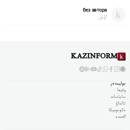
без автора
اۆتور
KAZINFORM
بوليمدەر
وقيعا
ساياسات
تالداۋ
ەكونوميكا
الەمدە