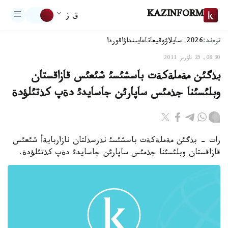
KAZINFORM
ق ز
ترەند:
2026-سايلاۋ
وقيعا
تاعايىنداۋ
اقوردا
08:30, 25 ناۋرىز 2011
بذگئن مةملةكةت باسشئسئ شئعئس قازاقستان
وبلئسئنا جذمئس ساپارئن جاسايدئ دةپ كذتئلؤدة
رات - بذگئن مةملةكةت باسشئسئ نذرسذلتان نازاربايةأ شئعئس
قازاقستان وبلئسئنا جذمئس ساپارئن جاسايدئ دةپ كذتئلؤدة.