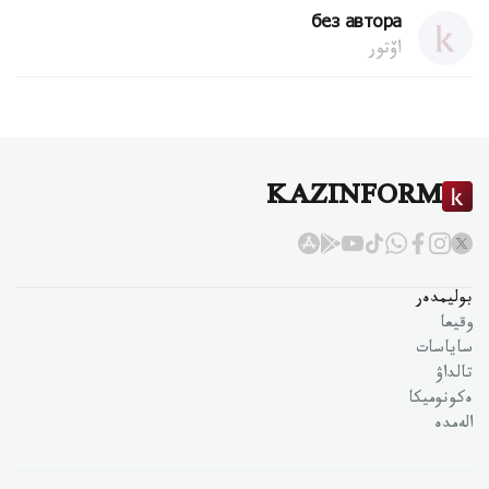
без автора
اۆتور
KAZINFORM
بوليمدەر
وقيعا
ساياسات
تالداۋ
ەكونوميكا
الەمدە