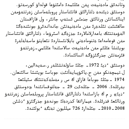
وتاندئق مادةنيةت پةن عئلئمدئ دامئتؤعا قولداؤ كورسةتؤ.
دوستئق ذيئندة ذلتارالئق قاتئناستار پروبلةماسئن زةرتتةؤمةن
اينالئساتئن ورتالئق جذمئس ئستةپ جاتئر، ول قازاقستان
حالقئنئث تئلدةرئ مةن مادةنيةتئن جانداندئرؤ جونئندةگئ
الةؤمةتتئك باعدارلامالاردئ جذزةگة اسئرؤعا، ذلتارالئق قاتئناستار
مةن قوعامداعئ ةتنومادةني بايلانئستاردئ نئعايتؤ ماسةلةلةرئ
بويئنشا عئلئم مةن مادةنيةت سالاسئندا عئلئمي-زةرتتةؤ
قئزمةتئن جذرگئزؤگة اتسالئسادئ.
دوستئق ءذيئ 1972- جئلئ ساؤلةتشئلةر ر.سةيدالين،
ل.تيمچةنكو مةن ح.ياكؤپبايةأتئث جوباسئ بويئنشا سالئنعان.
1974 -جئلئ جوباعا قازاق ك س ر مةملةكةتتئك سئيلئعئ
بةرئلدئ. 2006 - جئلدئث 29 - جةلتوقسانئندا «دوستئق
ءذيئ» ر م ك بازاسئندا ذلتارالئق قاتئناستار پروبلةماسئن زةرتتةؤ
ورتالئعئ قذرئلدئ. عيماراتقا كذردةلئ جوندةؤ جذرگئزؤ ءذشئن
2008-2010- جئلدارئ 726 ميلليون تةثگة ءبولئندئ.