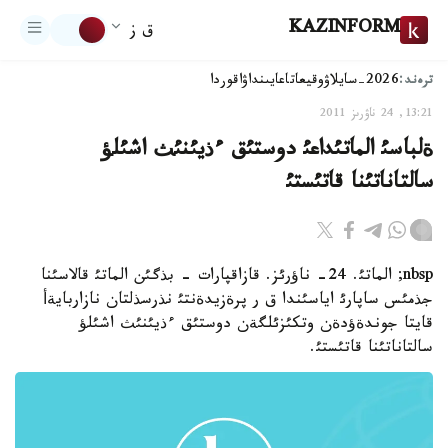
KAZINFORM
ق ز
ترەند:
2026-سايلاۋ
وقيعا
تاعايىنداۋ
اقوردا
13:21, 24 ناۋرىز 2011
ةلباسئ الماتئداعئ دوستئق ءذيئنئث اشئلؤ
سالتاناتئنا قاتئستئ
nbsp; الماتئ. 24- ناؤرئز. قازاقپارات - بذگئن الماتئ قالاسئنا
جذمئس ساپارئ اياسئندا ق ر پرةزيدةنتئ نذرسذلتان نازاربايةأ
قايتا جوندةؤدةن وتكئزئلگةن دوستئق ءذيئنئث اشئلؤ
سالتاناتئنا قاتئستئ.