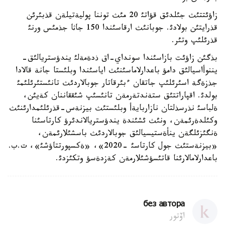
زاؤئتتئث جئلدئق قؤاتئ 20 مئث توننا پوليةتيلةن قذبئرئن
قذرايتئن بولادئ. جوبانئث ارقاسئندا 150 جاثا جذمئس ورنئ
قذرئلئپ وتئر.
بذگئن زاؤئت بازاسئندا سونداي-اق ذدةمةلئ يندؤستريالئق-
يننوأاسيالئق دامؤ باعدارلاماسئنئث اياسئندا وبلئستا جانة قالادا
جذزةگة اسئرئلئپ جاتقان ءبئرقاتار جوبالاردئث تانئستئرئلئمئ
بولدئ. اقپاراتتئق ستةندتةرمةن تانئسئپ شئققاننان كةيئن،
ةلباسئ نذرسذلتان نازاربايةأ وبلئستئث بيزنةس-قذرئلئمدارئنئث
وكئلدةرئمةن، ونئث ئشئندة يندؤستريالاندئرؤ كارتاسئنا
ةنگئزئلگةن ينأةستيسيالئق جوبالاردئث باسشئلارئمةن،
«بيزنةستئث جول كارتاسئ -2020»، «ةكسپورتتاؤشئ»، ت.ب.
باعدارلامالارئنا قاتئسؤشئلارمةن كةزدةسؤ وتكئزدئ.
без автора
اۆتور