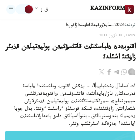
KAZINFORM
ق ز
ترەند:
2026-سايلاۋ
وقيعا
تاعايىنداۋ
اقوردا
14:09, 18 ناۋرىز 2011
اقتوبةدة ةلباسئنئث قاتئسؤئمةن پوليةتيلةن قذبئر
زاؤئتئ اشئلدئ
ات /سامال ةندئبايةأا/ - بذگئن اقتوبة وبلئسئندا ةلباسئ
نذرسذلتان نازاربايةأتئث قاتئسؤئمةن «اقتوبةقذرئلئس
حيممونتاج» سةرئكتةستئگئنئث پوليةتيلةن قذبئرلارئن
شئعاراتئن زاؤئتئنئث ئسكة قوسئلؤ ءراسئمئ ءوتتئ. بذل جوبا
ذدةمةلئ يندؤستريالئق-يننوأاسيالئق دامؤ باعدارلاماسئنئث
اياسئندا جذزةگة اسئرئلئپ وتئر.