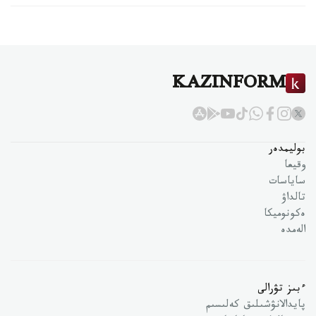
KAZINFORM
بوليمدەر
وقيعا
ساياسات
تالداۋ
ەكونوميكا
الەمدە
ءبىز تۋرالى
پايدالانۋشىلىق كەلىسىم