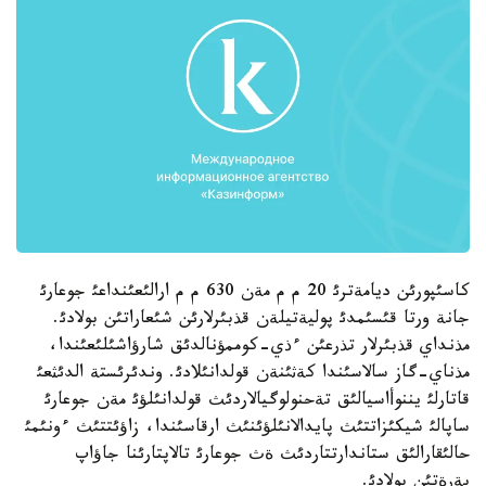
كاسئپورئن ديامةترئ 20 م م مةن 630 م م ارالئعئنداعئ جوعارئ
جانة ورتا قئسئمدئ پوليةتيلةن قذبئرلارئن شئعاراتئن بولادئ.
مذنداي قذبئرلار تذرعئن ءذي-كوممؤنالدئق شارؤاشئلئعئندا،
مذناي-گاز سالاسئندا كةثئنةن قولدانئلادئ. وندئرئستة الدئثعئ
قاتارلئ يننوأاسيالئق تةحنولوگيالاردئث قولدانئلؤئ مةن جوعارئ
ساپالئ شيكئزاتتئث پايدالانئلؤئنئث ارقاسئندا، زاؤئتتئث ءونئمئ
حالئقارالئق ستاندارتتاردئث ةث جوعارئ تالاپتارئنا جاؤاپ
بةرةتئن بولادئ.