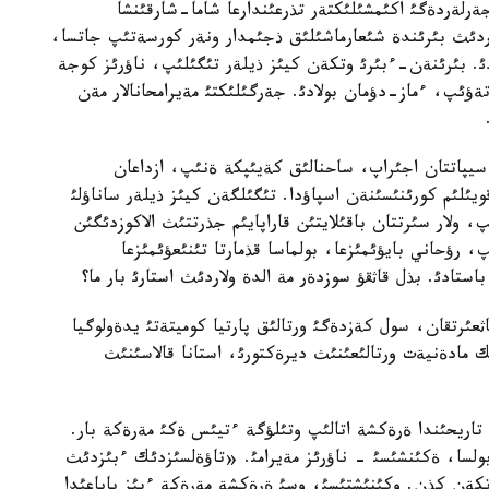
جةرلةردةگئ اكئمشئلئكتةر تذرعئندارعا شاما-شارقئنشا
الاردئث بئرئندة شئعارماشئلئق ذجئمدار ونةر كورسةتئپ جاتسا،
دئ. بئرئنةن-ءبئرئ وتكةن كيئز ذيلةر تئگئلئپ، ناؤرئز كوجة
تةؤئپ، ءماز-دؤمان بولادئ. جةرگئلئكتئ مةيرامحانالار مةن
 سيپاتتان اجئراپ، ساحنالئق كةيئپكة ةنئپ، ازداعان
قويئلئم كورئنئسئنةن اسپاؤدا. تئگئلگةن كيئز ذيلةر ساناؤلئ
 ولار سئرتتان باقئلايتئن قاراپايئم جذرتتئث الاكوزدئگئن
، رؤحاني بايؤئمئزعا، بولماسا قذمارتا تئنئعؤئمئزعا
ستادئ. بذل قاثقؤ سوزدةر مة الدة ولاردئث استارئ بار ما؟
ثعئرتقان، سول كةزدةگئ ورتالئق پارتيا كوميتةتئ يدةولوگيا
 مادةنيةت ورتالئعئنئث ديرةكتورئ، استانا قالاسئنئث
 تاريحئندا ةرةكشة اتالئپ وتئلؤگة ءتيئس ةكئ مةرةكة بار.
 كذنئ بولسا، ةكئنشئسئ - ناؤرئز مةيرامئ. «تاؤةلسئزدئك ءبئزدئث
ةتكةن كذن. وكئنئشتئسئ، وسئ ةرةكشة مةرةكة ءبئز باياعئدا