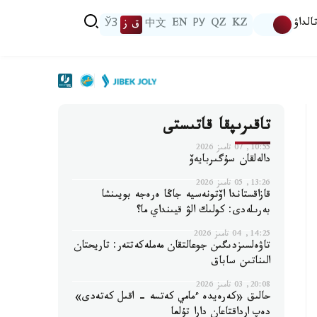
الداۋ
KZ
QZ
РУ
EN
中文
ق ز
ЎЗ
تاقىرىپقا قاتىستى
10:55, 07 تامىز 2026
دالەلقان سۇگىربايەۆ
13:26, 05 تامىز 2026
قازاقستاندا اۆتونەسيە جاڭا ەرەجە بويىنشا
بەرىلەدى: كولىك الۋ قيىنداي ما؟
14:25, 04 تامىز 2026
تاۋەلسىزدىگىن جوعالتقان مەملەكەتتەر: تاريحتان
الىناتىن ساباق
20:08, 03 تامىز 2026
حالىق «كەرەيدە ءمامي كەتسە - اقىل كەتەدى»
دەپ ارداقتاعان دارا تۇلعا