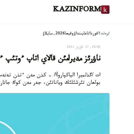
KAZINFORM
ترەند:
اقوردا
تاعايىنداۋ
وقيعا
2026-سايلاۋ
18:00, 17 ناۋرىز 2011
ناؤرئز مةيرامئن قالاي اتاپ ءوتئپ ء
ات /گذلميرا الياكپاروأا/ - كذن مةن ءتذن تةثةس
بولعان تئرشئلئك وياناتئن، جةر مةن كوك جاثارا