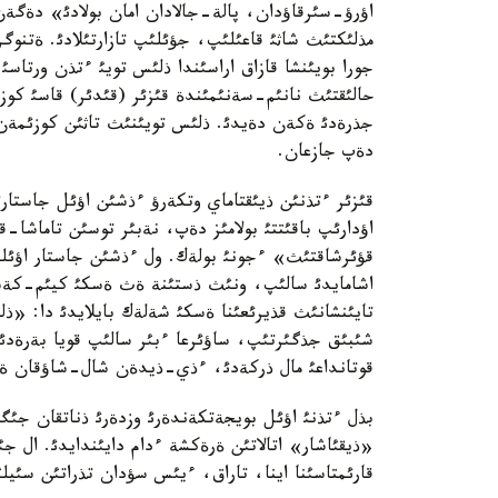
اؤرؤ-سئرقاؤدان، پالة-جالادان امان بولادئ» دةگةن
مذلئكتئث شاثئ قاعئلئپ، جؤئلئپ تازارتئلادئ. ةتنوگ
جورا بويئنشا قازاق اراسئندا ذلئس تويئ ءتذن ورتاسئ 
حالئقتئث نانئم-سةنئمئندة قئزئر (قئدئر) قاسئ كوزئ
جذرةدئ ةكةن دةيدئ. ذلئس تويئنئث تاثئن كوزئمةن ات
دةپ جازعان.
قئزئر ءتذنئن ذيئقتاماي وتكةرؤ ءذشئن اؤئل جاستارئ 
اؤدارئپ باقئتتئ بولامئز دةپ، نةبئر توسئن تاماشا-
قؤئرشاقتئث» ءجونئ بولةك. ول ءذشئن جاستار اؤئلد
اشامايدئ سالئپ، ونئث ذستئنة ةث ةسكئ كيئم-كةش
تايئنشانئث قذيرئعئنا ةسكئ شةلةك بايلايدئ دا: «ذل
شئبئق جذگئرتئپ، ساؤئرعا ءبئر سالئپ قويا بةرةدئ.
قوتانداعئ مال ذركةدئ، ءذي-ذيدةن شال-شاؤقان ةرب
بذل ءتذنئ اؤئل بويجةتكةندةرئ وزدةرئ ذناتقان جئگ
«ذيقئاشار» اتالاتئن ةرةكشة ءدام دايئندايدئ. ال جئ
قارئمتاسئنا اينا، تاراق، ءيئس سؤدان تذراتئن سئيلئ