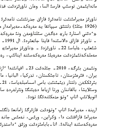
ماثدايئمةن توسئپ قارسئ السا، وعان ناؤرئزدئث قذت
ناؤرئز مةيرامئنئث تاعدئرئ قازاق جذرتئنئث تاعدئرئ 
(1926 جئلئ) ذلتتئق سيپاتقا ية مةرةكة-مةيرامدا
شئعئپ، ةلباسئ 22- ناؤرئزدئ - «ناؤرئز 
مةملةكةتئمئزدئث مةرةيلئ مةرةكةسئنة اينالئپ، رةس
ونئمةن بئرگة، 2010- 
يران، قئرعئزستان، تاجئكستان، تذركيا، البانيا، م
بئ
وسئلايشا، بالقاننان ورتا ازياعا دةيئنگئ وثئرلةردة 
اتويلاتئپ اتاپ ءوتؤ مذمكئندئگئ تؤدئ.
ارينة، مةيرامدئ اتاپ ءوتؤدئث قازئرگئ زامانعئ ذلگئ
مةرةكةسئنة اينالدئ. اتا-بابامئزدئث وزئق ءداستذرئ