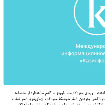
ئنئث ورتاق مةرةكةسئ. ناؤرئز - الةم حالئقتارئ اراسئنداعئ
ستذرلةگةن بئردةن ءبئر ةجةلگئ مةرةكة. «ناؤرئز» ءسوزئنئث