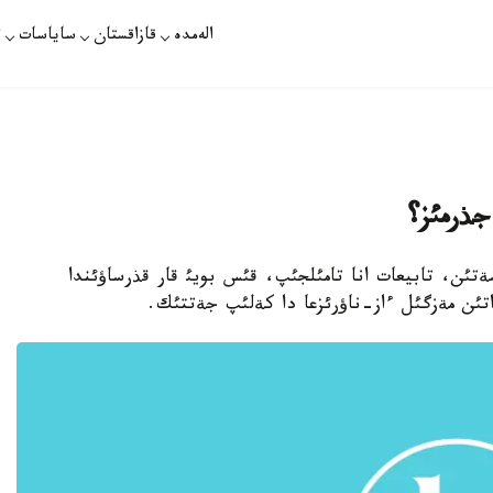
الەمدە
قازاقستان
ساياسات
ت
جذرمئز؟
ةتئن، تابيعات انا تامئلجئپ، قئس بويئ قار قذرساؤئندا
تئن مةزگئل ءاز-ناؤرئزعا دا كةلئپ جةتتئك.