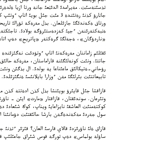
الةم بويئنشا تارالؤ اؤماعئنا قاراعاندا، جئل باستا
تذسئنةسئث. مةيرامدئ الدئثعئ جانة ورتا ازيا ةلدةر
جاثارؤ كذنئ رةتئندة 3 مئث جئل بويئ
ورتاق ةكةندئگئ جازئلعان. بذل مةرةكة تؤرالئ تاريح
ةثبةكتةرئنةن ءجيئ كةزدةستئرؤگة بولادئ. تاجئكتةر
«ناردؤگان»، ةجةلگئ گرةكتةر «پاتريح» دةپ اتاع
ئقئلئم زاماننان مةرةكةنئ اتاپ ءوتؤدئث نةگئزئندة ت
جاتتئ. ونئث كونةلئگئنة قاراماستان، مةرةكة حالئق 
رؤحاني-ةتيكالئق ماعئناعا ية بولدئ. ال بذگئن ونئث
تابيعاتتئث بئرلئگئ مةن ءوزارا بايلانئسئ ةنگئزئلدئ.
وتئرعان. سوندئقتان، قازاقتار «مارت» ايئن - ناؤرئ
كوكتةمنئث العاشقئ نايزاعايئ ويناپ، كوك شئعادئ د
سول جةردئ مةكةندةگةن بارشا حالئقتئث دؤمانئنا اي
قازاق ةلئ ناؤرئزدئ قالاي قارسئ العان؟ قئزئر ءتذنئ 
ساؤلة بولماس» دةپ تورگة قوس شئراق جاعئلئپ قوي