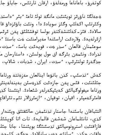
كوتةرؤ، باعاناعا ورمةلةؤ، ارقان تارتئس، جاياؤ جار
ةجةلگئ ناؤرئز تويئنئث مانگة تولئ تاعئ ءبئر ءداست
وكئرتئپ اكةلئپ وگئز سويادئ دا، ونئث باؤئزداؤ قان
سالادئ. قئز-كةلئنشةكتةر بولسا توقشئلئق پةن ئرئس-
ازئرلةيدئ. ولاردئث اراسئندا مةيرامنئث ةث باستئ ءد
سوعئمنان قالعان ءسذر ةت، قويدئث باسئ، ءسذت، 
تذرادئ. ونئمةن بئرگة اق مول بولسئن، داستارحان ما
جذگةرئ تولتئرئپ، ءسذت، ايران، شذبات، شالاپ، ؤئ
كةش ءتذسئپ، كذن باتؤعا اينالعان مةزةتتة ورتاع
جئلئنئث، قئس پةن جازدئث كذرةسئن بةينةلةيتئن 
ورتاعا ميفولوگيالئق كةيئپكةرلةر شئعادئ. ايتئستا كذ
قامئركةمپئر، اقپان، توقپان، ءازمئرزالار تئم-تئراقا
التئباقان باسئندا جاستار تذنئمةن حالئقتئق ويئندار 
كذي، تانئلماعان شةشةن قالمايدئ. تاث اتا كوپشئلئك
قازاقتئث استرونوميالئق تذسئنئگئ بويئنشا، جاثا جئ
ؤاقئت «كذن ءساتئ» دةپ سانالادئ. «ةگةر كئمدة