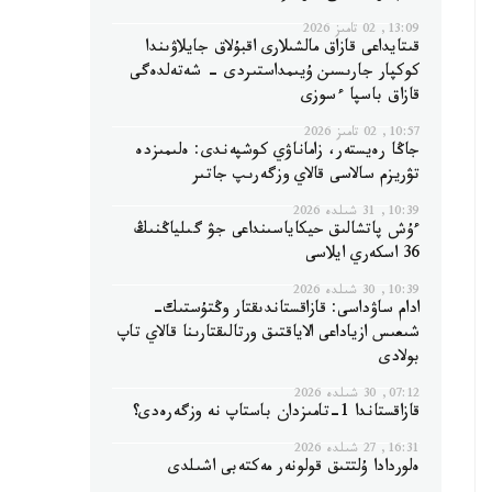
13:09, 02 تامىز 2026
قىتايداعى قازاق مالشىلارى اقبۇلاق جايلاۋىندا
كوكپار جارىسىن ۇيىمداستىردى - شەتەلدەگى
قازاق باسپا ءسوزى
10:57, 02 تامىز 2026
جاڭا رەيستەر، زاماناۋي كوشپەندى: ەلىمىزدە
تۋريزم سالاسى قالاي وزگەرىپ جاتىر
10:39, 31 شىلدە 2026
ءۇش پاتشالىق حيكاياسىنداعى جۋ گىلياڭنىڭ
36 اسكەري ايلاسى
10:39, 30 شىلدە 2026
ادام ساۋداسى: قازاقستاندىقتار وڭتۇستىك-
شىعىس ازياداعى الاياقتىق ورتالىقتارىنا قالاي تاپ
بولادى
07:12, 30 شىلدە 2026
قازاقستاندا 1-تامىزدان باستاپ نە وزگەرەدى؟
16:31, 27 شىلدە 2026
ەلوردادا ۇلتتىق قولونەر مەكتەبى اشىلدى