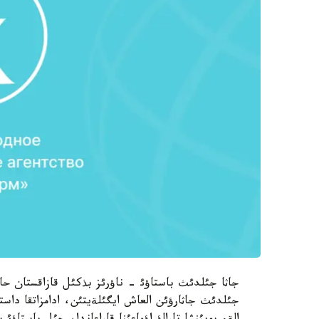
جاثا جئلدئث باستاؤئ - ناؤرئز بذكئل قازاقستان حالق
جئلدئث جاثارؤئن العاش ايگئلةيتئن، ادامزاتقا دا