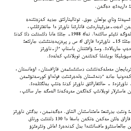
ئ داريدئ» دةگةن.
ئسپةتئ وثاي بولعان جوق. توتاليتارلئق جذية كةزةثئندة
ر مةن ادةت-عذرئپتاردئث قاتارئنا ناؤرئز دا جاتقئزئلئپ،
«ءدئني استارئ بار» دةگةن سئلتاؤمةن ونئ مةرةكةلةؤگة تئيئم سالئندا. تةك 1988- جئلئ عانا ذلئستئث ذلئ كذنئ
- ناؤرئز قازاق دالاسئندا قايتا جاثعئردئ. ال 1991- جئلئ 15- ناؤرئزدا قازاق ك س ر پرةزيدةنتئنئث جارلئعئ
مةيرامئ» دةپ جاريالادئ. وسئ ؤاقئتتان باستاپ ءاز-ناؤرئز
پؤبليكا بويئنشا كةثئنةن تويلانئپ كةلةدئ.
جئلدئث 23- اقپانئندا ءازئربايجان مةملةكةتئنئث ذسئنئسئمةن قازاقستان، اؤعانستان،
اكةدونيا جانة ءذندئستان ةلدةرئنئث قولداؤ كورسةتؤئمةن
رئككةن ذلتتار ذيئمئنئث باس اسسامبلةياسئ، 21- ناؤرئزدئ - حالئقارالئق ناؤرئز كذنئ ةتئپ بةلگئلةدئ.
سان عاسئرلار تويلانئپ كةلگةن مةرةكةنئ الةمگة جار سالئپ،
سئ ونئث بذرئنعئ ماعئناسئنان الشاق. دةگةنمةن، بذگئن ناؤرئز
مةيرامئ قازاقتئث دا، ؤكراين، ورئس، نةمئس جانة قازاق ةلئن مةكةن ةتكةن باسقا دا 130 ذلتتئث ورتاق
ن جالعاستئرؤ ماقساتئندا بذل كذندةرئ اعاش وتئرعئزؤ