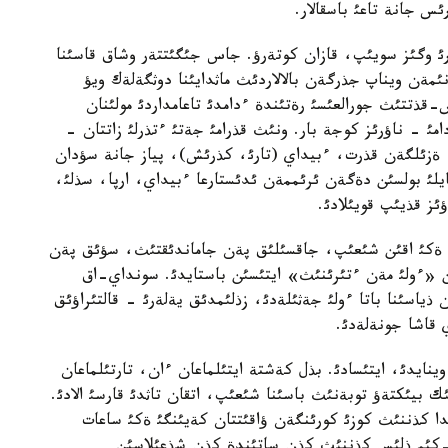
ئس جانة تاعئ باسقالار.
ذرئ وگئز سويئپ، قازان كوتةرؤ. جاس جئگئتتةر وشاق قاسئنا
ئمةن ويناپ جذرگةن بالالاردئث ماثدايئنا دوثگةلةك ويؤ
قذتتئث جورالعئسئ رةتئندة ءدامدئ تاعامداردئ مولئنان
امئ - ناؤرئز كوجة بار. ونئث قذرامئ جةتئ ءتذرلئ زاتتان -
ةزئلگةن قذرت، ءبيداي (تارئ، كذرئش)، پياز جانة سؤدان
يلئ بولسئن دةگةن ئرئممةن ئدئستارعا ءبيداي، ارپا، سذلئ،
ز قذيئپ قويئلادئ.
ا ةكئ اقئن شئعئپ، جاقسئلئق پةن جاماندئقتئث، سؤئق پةن
«ءولئ مةن ءتئرئنئث» ايتئسئن باستايدئ. سونداي-اق
ن ذياسئنا باتا ءولئ جةثئلةدئ، زذلئمدئق يةلةرئ - قالتئراؤئق
ي قاشا جونةلةدئ.
وينايدئ، ايتئسادئ. بذل كةشتة ايتئلماعان ءان، تارتئلماعان
 بيئكتةؤ توبةنئث باسئنا شئعئپ، اتقان تاثدئ قارسئ الادئ.
لدا كذننئث كوزئ كورئنگةن ؤاقئتتان كةيئنگئ ةكئ ساعات
-كئم ذلئس كذننئث كذن ساتئندة كذن شذعئلاسئن