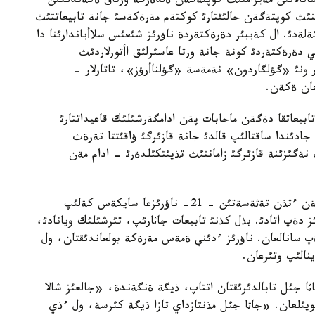
ؤئ سانالاتئن مةيرامنئث كوپتةگةن ةلدةرگة ورتاق ةكةندئگئن
ئنئث كوپتةگةن حالئقتارئ كوكتةم مةرةكةسئ جانة تابيعاتتئث
 اتاپ ءوتئپ كةلةدئ. ال كةيبئر دةرةكتةردة ناؤرئز شئعئس سلاأياندارئنا دا
ي دةرةكتةردئ كونة جانة ورتا عاسئرلئق اأتورلاردئث
 ونئ «گؤلگاردون» نةمةسة «گؤلناأرؤز»، تاتارلار -
ان ةكةن.
ابيعاتقا دةگةن ماحابات پةن ادامگةرشئلئك قاعيداتتارئ
جادئندا ساقتالئپ قالدئ جانة قازئرگئ ؤاقئتتا تةرةث
 نةگئزئنة قازئرگئ زاماننئث تذيئتكئلدةرئ - ادام مةن
قازاقشا جئل قايئرؤ بويئنشا بذل كذن ادةتتة كذن مةن ءتذن تةثةسةتئن - 21- ناؤرئزعا سايكةس كةلئپ
ز دةپ اتادئ. بذل كذنئ تابيعات جاثارئپ، تئرشئلئك ويانادئ،
ةپ سانالعان. ناؤرئز ءدئني ةمةس مةرةكة بولعاندئقتان، ول
نالئپ وتئرعان.
جاثا جئل تابالدئرئقتان اتتاپ، ذيگة ةنگةندة، «جالعئز شالا
ئلعان. «جاثا جئل مذنتازداي تازا ذيگة كئرسة، ول ءذي