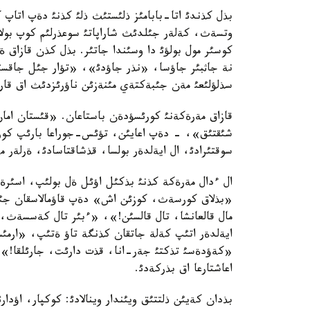
بذل كذندئ اتا-بابامئز ذلئستئث ذلئ كذنئ دةپ اتاپ ك
وتسةث، كةلةر جئلدئث شاراپاتئ سوعذرلئم كوپ بولا
كوسئر مول بولؤئ دا وسئندا جاتئر. بذل كذن قازاق ةل
نة جاثبئر جاؤسا، «نذر جاؤدئ»، «تؤار جئل جاقسئ 
سذلؤلئعئ مةن جئبةكتةي مئنةزئن ناؤرئزدئث اق قا
قازاق مةرةكةنئ كورئسؤدةن باستاعان. «قئستان اما
شئقتئق»، - دةپ اعايئن، تؤئس-جوراعا بارئپ كو
سوقتئرادئ، ال ايةلدةر بولسا، قذشاقتاسادئ، ةرلةر 
ال ءدال مةرةكة كذنئ بذكئل اؤئل ةل بولئپ، اسئرةس
«بذلاق كورسةث، كوزئن اش» دةپ قاؤمالاسقان جئگئتت
مال قالعانشا، تال قالسئن!»، «ءبئر تال كةسسةث، و
ايةلدةر اتئپ كةلة جاتقان كذنگة تاؤ ةتئپ، «ارمئ
«كةؤدةسئ تذكتئ جةر-انا، قذت دارئت، جارئلقا!» 
اعاشتارعا اق بذركةدئ.
بذدان كةيئن ذلتتئق ويئندار وينالادئ: كوكپار، اؤد