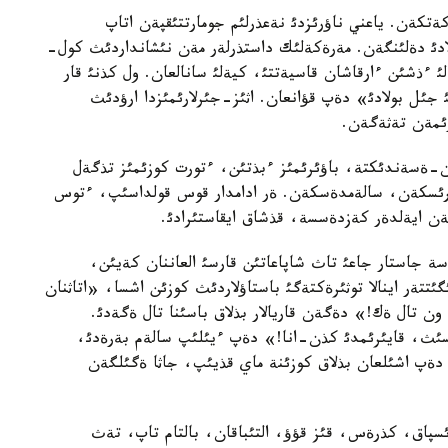
ةتكةن. ياعني ناؤرئزدئ نةعذرلئم جومارتتئقپةن اتاپ
دئ دةلئنگةن. مةرةكةلئك داستذرلةر مةن نئشانداردئث كول-
ئ ءذشئن ءارقاشان قاسيةتتئ، كيةلئ سانالعان. ول كذنئ قار
جئل بولادئ» دةپ قؤانعان. اثئز-جئرلارئمئزدا ارؤدئث
رئمةن تةثةگةن.
ن-ةسةندئكتة، باؤئرئمئز ءبذتئن، ءتورت كوزئمئز تذگةل
رئسكةن، سالةمدةسكةن. ةر ادامدار قوس قولداسئپ، ءتوس
مةن ايةلدةر كةزدةسسة، قذشاق ايقاستئرادئ.
ة جاستار جاعئ تاث شاپاعاتئن قارسئ العاننان كةيئن،
ةر اينالا توثئرةكتةگئ باستاؤلاردئث كوزئن اشسا، «اتاثنان
ن تال ةك!» دةگةن قاريالار بذلاق باسئنا تال ةگةدئ.
سئث، قايئرئمدئ كذن-انا!» دةپ ءيئلئپ سالةم بةرةدئ،
دةپ اشئلعان بذلاق كوزئنة ماي قذيئپ، جاثا ةگئلگةن
ارئسپاق، كذرةس، قئز قؤؤ، التئباقان، بالتام تاپ، تةث