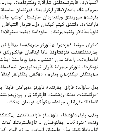
اكسيالارئ، قايئرئمدئلئق شارالارئ وتكئزئلةدئ. جةر-
مةرةكةلئك باعدارلامالار ازئرلةيدئ. قذرئلعان ساحن
بئرئندة سپورتتئق ويئنداردان جارئستار ءوتئپ جاتا
تاراتئلادئ. ذلتتئق كيئم كيگةن ذل-قئزدار التئباقان 
ناؤبايحانالار ونئمدةرئنئث ساؤداسئ ذيئمداستئرئلادئ.
ءبئراق سوثعئ كةزدةرئ «ناؤرئز مةرةكةسئ بذقارالئق
جذرتشئلئقتئث قئزئقتاؤئنا عانا اينالعان فولكلورلئق 
ادامداردئث راحاتئ مةن ءئشئپ-جةؤ ورداسئنا اينالئپ،
تؤدئردئ. ناؤرئز مةيرامئ قارئن تويدئرؤمةن شةكتةلئپ
سةپتئگئن تيگئزبةي وتئر»، دةگةن پئكئرلةر ايتئلا با
بذل ساؤالدئ قازاق جةرئندة ناؤرئز مةيرامئن قايتا جا
ءبولئمئنئث مةثگةرؤشئسئ، قازئرگئ ق ر پرةزيدةنتتئك
اقساقالئ مئرزاتاي جولداسبةكوأكة قويعان ةدئك.
ونئث پايئمداؤئنشا، تاؤةلسئز قازاقستاننئث بذگئنگئ
ونئث ءبئرئ 16- جةلتوقسان - تاؤةلسئزدئك
اتا-بابالارئمئز سان عاسئرلار اثساپ، جةتة الماي ك