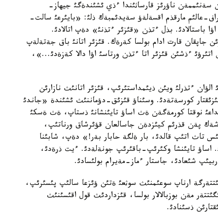
 سةنئممةن ناؤرئز قارساثئندا ءذي ئشئندةگئ جيهاز-
راف-عالئم مارقذم اقسةلةؤ سةيدئمبةك ذلئ: «بايئرعئ سالت-
اؤا باستالادئ. بذل ءتذن «قئزئر ءتذنئ» دةپ اتالادئ.
ن جاپقان قارت ادام بولسا كةرةك. قئزئر اتانئ باق جةتةلةپ
ئرؤئ ءذشئن قئزئر اتا ءتذن ورتاسئ اؤا دالا كةزةدئ...»،
الؤان ءتذرلئ ويئن ذيئمداستئرئپ، قئزئر اتانئث نازارئن
قئزئقتار كورسةتةدئ. وسئناؤ قئزئق-دؤماننئث ئشئندة «جاندئ
اعئ نوقتا كورمةگةن ةث اساؤ تايئنشانئ ذستاپ، ةث ةسكئ
ةك پةن قذرئم كيئزدةن جاسالعان قؤئرشاق ورناتئپ،
ئس تاث اتئپ قالدئ، بار ةلگة حابار بةر!» دةپ، شابئنا
 اساؤ تايئنشا وكئرئپ-باقئرئپ جونةلةدئ. ءيت ذرةدئ،
يئپ شئعادئ، جاستار ءماز-مةيرام بولئسادئ.
ئتتةرگة ارناپ سوعئمنئث سوثعئ ةتئن ؤئزعا سالئپ پئسئرئپ،
گئتتةر مةن بوزبالالار بولسا، قئزداردئث قول اقئسئنئث
قتارئن ذسئنادئ.