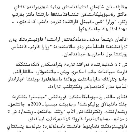
«قازاقستان شاثحاي ئنتئماقتاستئق ذيئمئ شةثبةرئندة قئتاي
حالئق رةسپؤبليكاسئمةن ئنتئماقتاستئققا بارئنشا ماثئز بةرئپ
وتئر. ءوزارا ءئس-قيمئل قارقئندئ تذردة دامئپ كةلةدئ»، -
دةدئ ادئلبةك جاقسئبةكوأ.
اتالعان ذيئمعا مذشة-مةملةكةتتةر اراسئندا قاؤئپسئزدئك پةن
تذراقتئلئقتئ قامتاماسئز ةتؤ سالاسئنداعئ ءوزارا قارئم-قاتئناس
بويئنشا مول تاجئريبة جيناقتالعان.
ش ئ ذ شةثبةرئندة تذراقتئ تذردة بئرلةسكةن لاثكةستئككة
قارسئ سيپاتتاعئ جانة اسكةري ويئن-جاتتئعؤلار، حالئقارالئق
جانة وثئرلئك ساياساتتئث وزةكتئ ماسةلةلةرئ بويئنشا اقپاراتتار
الماسؤ مةن كةثةسؤلةر وتكئزئلئپ تذرادئ.
قئتاي حالئق رةسپؤبليكاسئنئث قورعانئس ءمينيسترئ بئلتئرعئ
جئلئ ماتئبذلاق پوليگونئندا «بةيبئت ميسسيا-2010» جاتتئعؤ-
ويئندارئنئث وتكئزئلگةنئن اتاپ ءوتتئ. جاتتئعؤ-ويئندارئ ش ئ
ذ مذشة-مةملةكةتتةرئ قارؤلئ كذشتةرئنئث ايماقتئق
قاؤئپسئزدئكتئ نئعايتؤعا قاتئستئ ماسةلةلةردئ بئرلةسة پئسئقتاي