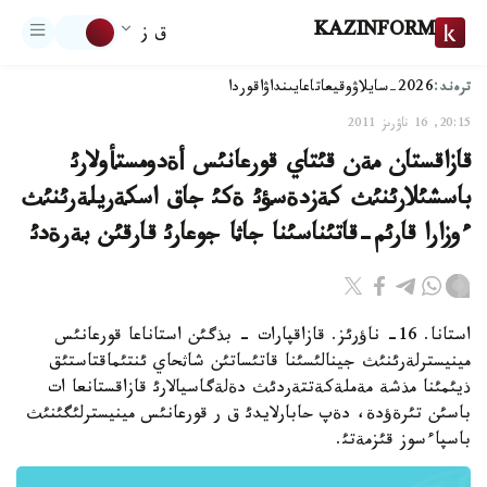
KAZINFORM
ق ز
ترەند:
2026-سايلاۋ
وقيعا
تاعايىنداۋ
اقوردا
20:15, 16 ناۋرىز 2011
قازاقستان مةن قئتاي قورعانئس أةدومستأولارئ
باسشئلارئنئث كةزدةسؤئ ةكئ جاق اسكةريلةرئنئث
ءوزارا قارئم-قاتئناسئنا جاثا جوعارئ قارقئن بةرةدئ
استانا. 16- ناؤرئز. قازاقپارات - بذگئن استاناعا قورعانئس
مينيسترلةرئنئث جينالئسئنا قاتئساتئن شاثحاي ئنتئماقتاستئق
ذيئمئنا مذشة مةملةكةتتةردئث دةلةگاسيالارئ قازاقستانعا ات
باسئن تئرةؤدة، دةپ حابارلايدئ ق ر قورعانئس مينيسترلئگئنئث
باسپاءسوز قئزمةتئ.