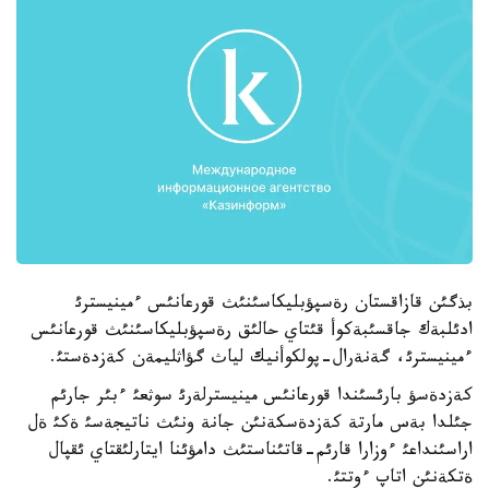
بذگئن قازاقستان رةسپؤبليكاسئنئث قورعانئس ءمينيسترئ
ادئلبةك جاقسئبةكوأ قئتاي حالئق رةسپؤبليكاسئنئث قورعانئس
ءمينيسترئ، گةنةرال-پولكوأنيك لياث گؤاثليمةن كةزدةستئ.
كةزدةسؤ بارئسئندا قورعانئس مينيسترلةرئ سوثعئ ءبئر جارئم
جئلدا بةس مارتة كةزدةسكةنئن جانة ونئث ناتيجةسئ ةكئ ةل
اراسئنداعئ ءوزارا قارئم-قاتئناستئث دامؤئنا ايتارلئقتاي ئقپال
ةتكةنئن اتاپ ءوتتئ.