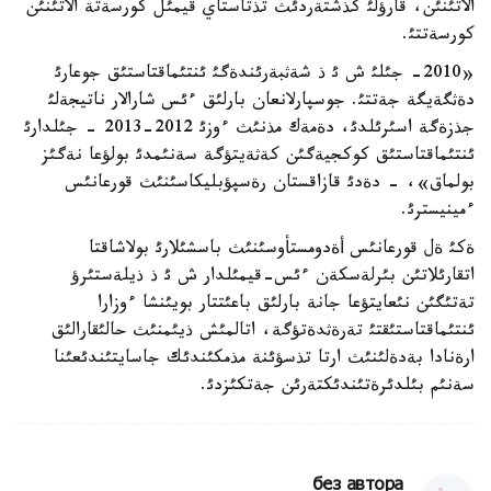
الاتئنئن، قارؤلئ كذشتةردئث تذتاستاي قيمئل كورسةتة الاتئنئن
كورسةتتئ.
«2010- جئلئ ش ئ ذ شةثبةرئندةگئ ئنتئماقتاستئق جوعارئ
دةثگةيگة جةتتئ. جوسپارلانعان بارلئق ءئس شارالار ناتيجةلئ
جذزةگة اسئرئلدئ، دةمةك مذنئث ءوزئ 2012-2013 - جئلدارئ
ئنتئماقتاستئق كوكجيةگئن كةثةيتؤگة سةنئمدئ بولؤعا نةگئز
بولماق»، - دةدئ قازاقستان رةسپؤبليكاسئنئث قورعانئس
ءمينيسترئ.
ةكئ ةل قورعانئس أةدومستأوسئنئث باسشئلارئ بولاشاقتا
اتقارئلاتئن بئرلةسكةن ءئس-قيمئلدار ش ئ ذ ذيلةستئرؤ
تةتئگئن نئعايتؤعا جانة بارلئق باعئتتار بويئنشا ءوزارا
ئنتئماقتاستئقتئ تةرةثدةتؤگة، اتالمئش ذيئمنئث حالئقارالئق
ارةنادا بةدةلئنئث ارتا تذسؤئنة مذمكئندئك جاسايتئندئعئنا
سةنئم بئلدئرةتئندئكتةرئن جةتكئزدئ.
без автора