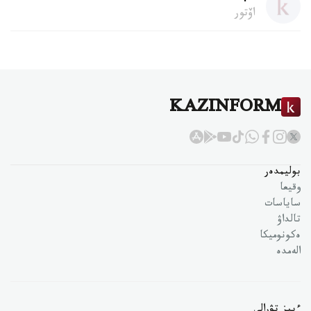
اۆتور
KAZINFORM
بوليمدەر
وقيعا
ساياسات
تالداۋ
ەكونوميكا
الەمدە
ءبىز تۋرالى