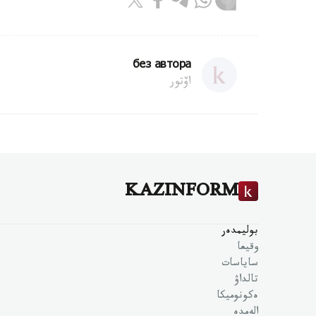
без автора
اۆتور
KAZINFORM
بوليمدەر
وقيعا
ساياسات
تالداۋ
ەكونوميكا
الەمدە