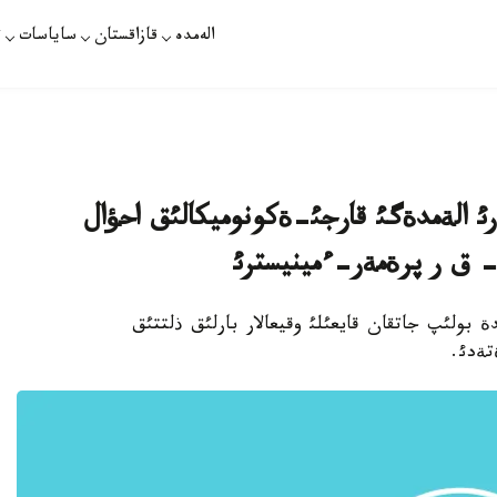
الەمدە
قازاقستان
ساياسات
ت
 الةمدةگئ قارجئ-ةكونوميكالئق احؤال
- ق ر پرةمةر-ءمينيسترئ
دة بولئپ جاتقان قايعئلئ وقيعالار بارلئق ذلتتئق
تةدئ.