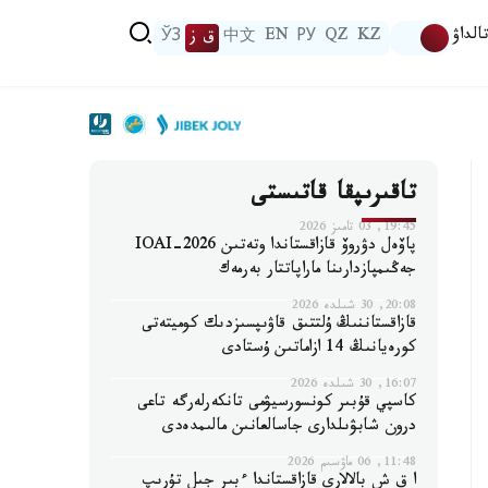
الداۋ
KZ
QZ
РУ
EN
中文
ق ز
ЎЗ
تاقىرىپقا قاتىستى
19:45, 03 تامىز 2026
پاۆەل دۋروۆ قازاقستاندا وتەتىن IOAI-2026
جەڭىمپازدارىنا ماراپاتتار بەرمەك
20:08, 30 شىلدە 2026
قازاقستاننىڭ ۇلتتىق قاۋىپسىزدىك كوميتەتى
كورەيانىڭ 14 ازاماتىن ۇستادى
16:07, 30 شىلدە 2026
كاسپي قۇبىر كونسورسيۋمى تانكەرلەرگە تاعى
درون شابۋىلدارى جاسالعانىن مالىمدەدى
11:48, 06 ماۋسىم 2026
ا ق ش بالالارى قازاقستاندا ءبىر جىل تۇرىپ