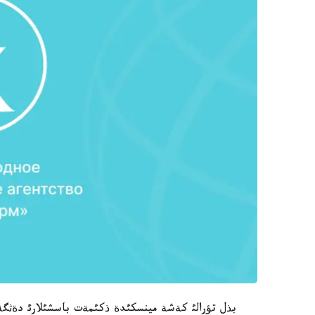
بذل تؤرالئ كةشة مينسكئدة ذكئمةت باسشئلارئ دةثگ