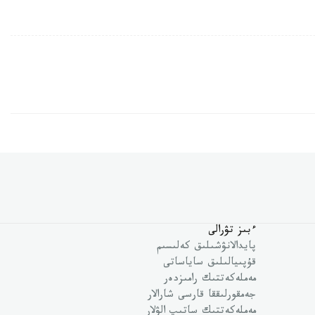
ءبىز تۋرالى
پايدالانۋشىلىق كەلىسىم
قۇپىيالىلىق ساياساتى
مەملەكەتتىك رامىزدەر
جەمقورلىققا قارسى شارالار
مەملەكەتتىك ساتىپ الۋلار