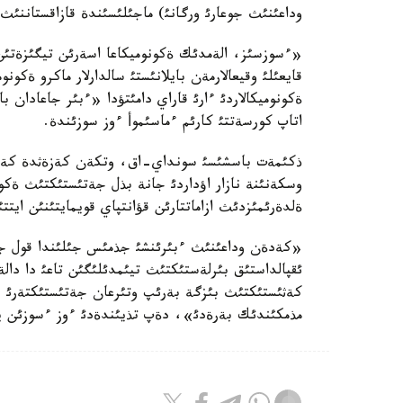
وداعئنئث جوعارئ ورگانئ) ماجئلئسئندة قازاقستاننئث 
«ءسوزسئز، الةمدئك ةكونوميكاعا اسةرئن تيگئزةتئن ج
قايعئلئ وقيعالارمةن بايلانئستئ سالدارلار ماكرو ةكون
ةكونوميكالاردئ ءارئ قاراي دامئتؤدا «ءبئر جاعادا
اتاپ كورسةتتئ كارئم ءماسئموأ ءوز سوزئندة.
ذكئمةت باسشئسئ سونداي-اق، وتكةن كةزةثدة كةدةن و
وسكةنئنة نازار اؤداردئ جانة بذل جةتئستئكتئث ةك
ةلدةرئمئزدئث ازاماتتارئن قؤانتپاي قويمايتئنئن ايتتئ
«كةدةن وداعئنئث ءبئرئنشئ جذمئس جئلئندا قول جة
ئقپالداستئق بئرلةستئكتئث تيئمدئلئگئن تاعئ دا دا
كةثئستئكتئث بئزگة بةرئپ وتئرعان جةتئستئكتةرئ بذگ
مذمكئندئك بةرةدئ»، دةپ تذيئندةدئ ءوز ءسوزئن پ