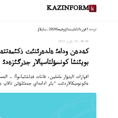
KAZINFORM
ترەند:
اقوردا
تاعايىنداۋ
وقيعا
2026-سايلاۋ
08:46, 16 ناۋرىز 2011
كةدةن وداعئ ةلدةرئنئث ذكئمةتتةرئ
بويئنشا كونسؤلتاسيالار جذرگئزةدئ 
اقپارات /ايتؤار ماملين، قانات قذلشئمانوأ/ - الةم
ةكونوميكالاردئث ءبئر ادامداي جذمئلؤئن تالاپ ة