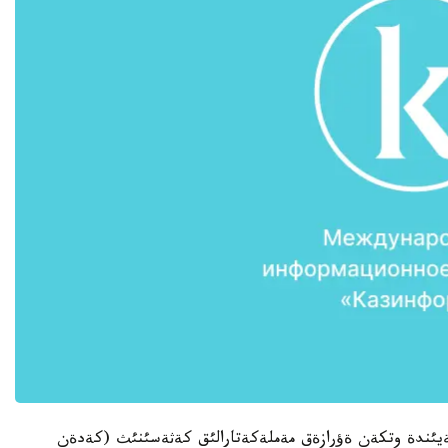
ةيئندة وتكةن ةؤرازةق مةملةكةتارالئق كةثةسئنئث (كةدةن