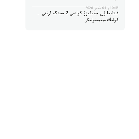
10:55, 04 مامىر 2026
قىتايعا ۇن جەتكىزۋ كولەمى 2 ەسەگە ارتتى -
كولىك مينيسترلىگى