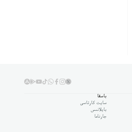
باسقا
سايت كارتاسى
بايلانىس
جارناما