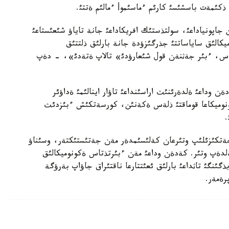
ذكئمةت باسشئسئ كارئم ءماسئموأ ءمالئم ةتتئ.
اپونياداعئ، سولتذستئك افريكاداعئ جانة تاياؤ شئعئستاعئ
وميكالئق ساياساتتئ جذرگئزؤدة جانة بارلئق ذلتتئق
ن باس، ءبئر جةثنةن قول شئعارؤدئ» تالاپ ةتةدئ»، - دةپ
داعئ ةلدةرئنئث اراسئنداعئ تاؤار اينالئمئ ةداؤئر
ونوميكاعا قوماقتئ ذلةس ةكةنئن، كورسةتكئش ءبئزدئث
.
تكئزئلئپ وتئرعان كةلئسئمدةر مةن جةتئستئكتةر، وسئناؤ
لةلدةپ وتئر. كةدةن وداعئ مةن ءبئرتذتاس ةكونوميكالئق
ئنگئ تاثداعئ بارلئق ئعئتتارعا ناقتئراق جاؤاپ بةرؤگة
رةمةر.