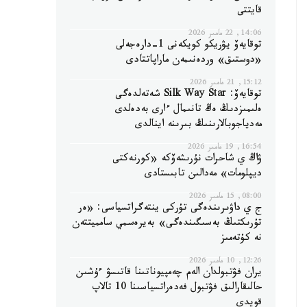
قايتتى
14:06, 22 مامىر 2026
توقايەۆ يۋريكو كويكەنى 1-دارەجەلى
«دوستىق» وردەنىمەن ماراپاتتادى
15:12, 21 مامىر 2026
توقايەۆ: Silk Way Star شەتەلدەگى
ەلىمىزدىڭ ەڭ تانىمال ءارى بەدەلدى
مەدياجوبالارىنىڭ بىرىنە اينالدى
16:54, 19 مامىر 2026
ۋاڭ ي شاحرات نۇرىشەۆكە «كورنەكتى
ديپلومات» مەدالىن تابىستادى
08:00, 15 مامىر 2026
ج ي داۋىرىندەگى تۇركى ينتەگراتسياسى: «ەر
تۇرىكتىڭ بەسىگىندەگى» بەيرەسمي سامميتتەن
نە كۇتەمىز
12:26, 10 مامىر 2026
يران فۋتبولدان الەم چەمپيوناتىنا قاتىسۋ ءۇشىن
حالىقارالىق فۋتبول فەدەراتسياسىنا 10 تالاپ
قويدى