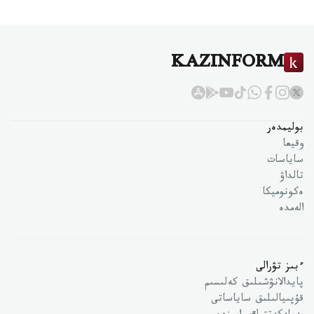
KAZINFORM
بوليمدەر
وقيعا
ساياسات
تالداۋ
ەكونوميكا
الەمدە
ءبىز تۋرالى
پايدالانۋشىلىق كەلىسىم
قۇپىيالىلىق ساياساتى