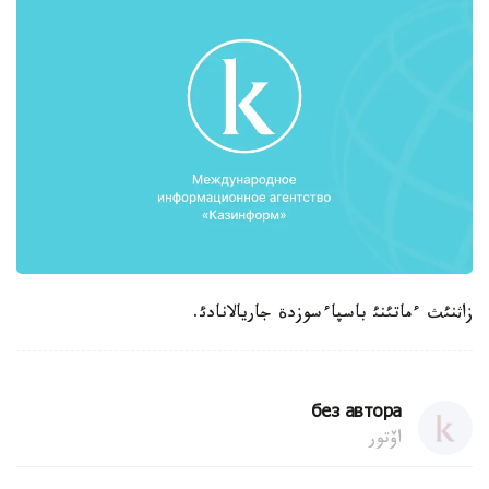
زاثنئث ءماتئنئ باسپاءسوزدة جاريالانادئ.
без автора
اۆتور