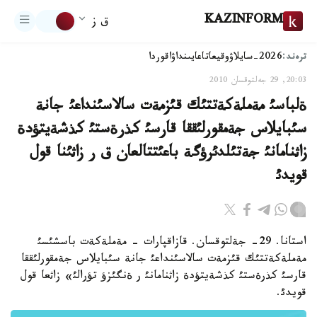
KAZINFORM
ق ز
ترەند:
2026-سايلاۋ
وقيعا
تاعايىنداۋ
اقوردا
20:03, 29 جەلتوقسان 2010
ةلباسئ مةملةكةتتئك قئزمةت سالاسئنداعئ جانة
سئبايلاس جةمقورلئققا قارسئ كذرةستئ كذشةيتؤدة
زاثنامانئ جةتئلدئرؤگة باعئتتالعان ق ر زاثئنا قول
قويدئ
استانا. 29- جةلتوقسان. قازاقپارات - مةملةكةت باسشئسئ
مةملةكةتتئك قئزمةت سالاسئنداعئ جانة سئبايلاس جةمقورلئققا
قارسئ كذرةستئ كذشةيتؤدة زاثنامانئ ر ةنگئزؤ تؤرالئ» زاثعا قول
قويدئ.