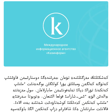
كةشكئلئك مةزگئلئندة تؤعان جةرئندةگئ دوستارئمةن قاؤئشئپ
كةتؤگة كةلگةن ومبئلئق يؤرا كولئگئن بوگدةنئث ءمئنئپ
كةتكةنئ تؤرالئ ذيالئ تةلةفونئمةن حابارلاعان. سول مةزةتتة
«الدئن الؤ» ءئس-شاراسئ قولعا الئنعان. «تويوتا سةرفتئ»
ءمئنئپ كةتكةن كذدئكتئ كوشةتاؤدئث شةتئنة بةت الادئ.
قالانئث سئرتئنان ةكئ شاقئرئم ذزاپ كةتكةن الگئ باؤكةسپة