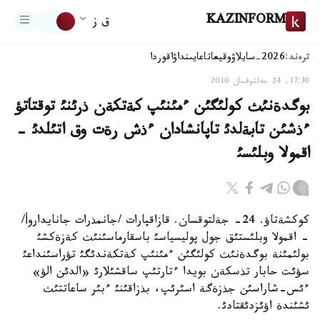
KAZINFORM
ق ز
ترەند:
2026-سايلاۋ
وقيعا
تاعايىنداۋ
اقوردا
17:30, 24 جەلتوقسان 2010
بوگدةنئث كولئگئن ءمئنئپ كةتكةن ذرئنئ توقتاتؤ
ءذشئن تابةلدئ تاپانشادان ءذش رةت وق اتئلدئ -
اقمولا وبلئسئ
كوكشةتاؤ. 24- جةلتوقسان. قازاقپارات /جانمذرات جانايداروأ/
- اقمولا وبلئستئق جول پوليسياسئ باسقارماسئنئث كةزةكشئ
بولئمئنة بوگدةنئث كولئگئن ءمئنئپ كةتكةندئگئ تؤراسئنداعئ
سؤئت حابار تذسكةن بويدا ءتارتئپ ساقشئلارئ «الدئن الؤ»
ءئس-شاراسئن جذزةگة اسئرئپ، بذزاقئنئ ءبئر ساعاتتئث
ئشئندة اؤئزدئقتادئ.