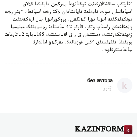
ءتارتئپ ساقشئلارئنئث توقتاتؤعا بةرگةن دابئلئنا قذلاق
اسپاعاننان سوث تابةلدئ تاپانشادان ةكئ رةت اسپانعا، ءبئر رةت
دوثگةلةگئنة اتؤعا تؤرا كةلگةن. پروكؤراتؤرا بذل ارةكةتتئث
زاثدئلئعئن راستاپ وتئر. قازئر 42 جاستاعئ رةسةيلئك ميليسيا
زةينةتكةرئنئث ذستئنةن ق ر ق ك-سئنئث 185-بابئ 2-تارماعئ
بويئنشا قئلمئستئق ءئس قوزعالدئ. تةرگةؤ امالدارئ
جالعاستئرئلؤدا.
без автора
اۆتور
KAZINFORM