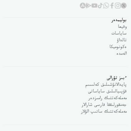
بوليمدەر
وقيعا
ساياسات
تالداۋ
ەكونوميكا
الەمدە
ءبىز تۋرالى
پايدالانۋشىلىق كەلىسىم
قۇپىيالىلىق ساياساتى
مەملەكەتتىك رامىزدەر
جەمقورلىققا قارسى شارالار
مەملەكەتتىك ساتىپ الۋلار