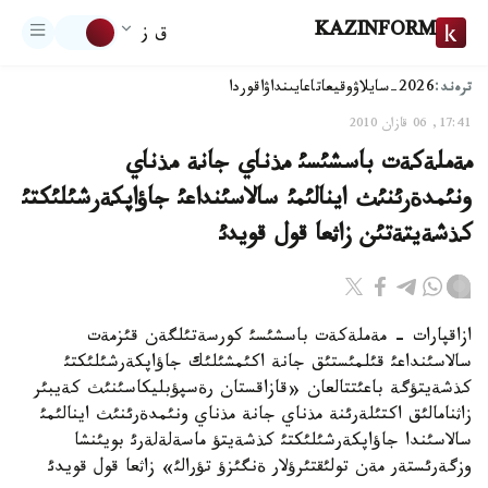
KAZINFORM
ق ز
ترەند:
2026-سايلاۋ
وقيعا
تاعايىنداۋ
اقوردا
17:41, 06 قازان 2010
مةملةكةت باسشئسئ مذناي جانة مذناي
ونئمدةرئنئث اينالئمئ سالاسئنداعئ جاؤاپكةرشئلئكتئ
كذشةيتةتئن زاثعا قول قويدئ
ازاقپارات - مةملةكةت باسشئسئ كورسةتئلگةن قئزمةت
سالاسئنداعئ قئلمئستئق جانة اكئمشئلئك جاؤاپكةرشئلئكتئ
كذشةيتؤگة باعئتتالعان «قازاقستان رةسپؤبليكاسئنئث كةيبئر
زاثنامالئق اكتئلةرئنة مذناي جانة مذناي ونئمدةرئنئث اينالئمئ
سالاسئندا جاؤاپكةرشئلئكتئ كذشةيتؤ ماسةلةلةرئ بويئنشا
وزگةرئستةر مةن تولئقتئرؤلار ةنگئزؤ تؤرالئ» زاثعا قول قويدئ