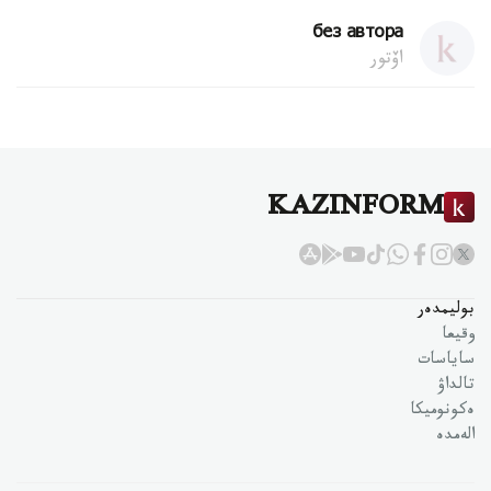
без автора
اۆتور
KAZINFORM
بوليمدەر
وقيعا
ساياسات
تالداۋ
ەكونوميكا
الەمدە