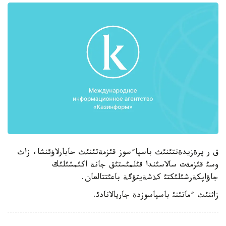
ق ر پرةزيدةنتئنئث باسپاءسوز قئزمةتئنئث حابارلاؤئنشا، زاث
وسئ قئزمةت سالاسئندا قئلمئستئق جانة اكئمشئلئك
جاؤاپكةرشئلئكتئ كذشةيتؤگة باعئتتالعان.
زاثنئث ءماتئنئ باسپاسوزدة جاريالانادئ.