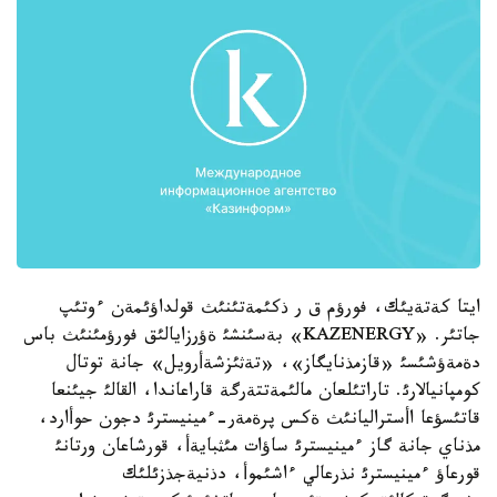
ايتا كةتةيئك، فورؤم ق ر ذكئمةتئنئث قولداؤئمةن ءوتئپ
جاتئر. «KAZENERGY» بةسئنشئ ةؤرزايالئق فورؤمئنئث باس
دةمةؤشئسئ «قازمذنايگاز»، «تةثئزشةأرويل» جانة توتال
كومپانيالارئ. تاراتئلعان مالئمةتتةرگة قاراعاندا، القالئ جيئنعا
قاتئسؤعا اأستراليانئث ةكس پرةمةر-ءمينيسترئ دجون حوأارد،
مذناي جانة گاز ءمينيسترئ ساؤات مئثبايةأ، قورشاعان ورتانئ
قورعاؤ ءمينيسترئ نذرعالي ءاشئموأ، دذنيةجذزئلئك