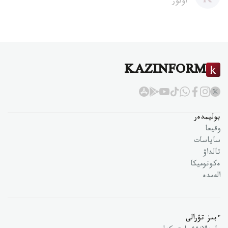
اۆتور
KAZINFORM
بوليمدەر
وقيعا
ساياسات
تالداۋ
ەكونوميكا
الەمدە
ءبىز تۋرالى