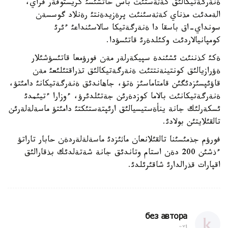
ةنةرگةتيكالئق كةثةستئث باس حاتشئسئ كريستوفةر فراي،
الةمدئث مذناي كةثةسئنئث پرةزيدةنتئ رةنلاد گوسسةن
سونداي-اق باسقا دا ةنةرگةتيكا سالاسئنداعئ ءئرئ
كومپانيالاردئث وكئلدةرئ قاتئسؤدا.
ةكئ كذننئث ئشئندة سپيكةرلةر مةن فورؤمعا قاتئسؤشئلار
ةؤرازيالئق كونتينةنتتئث ةنةرگةتيكالئق تذراقتئلئعئ مةن
قاؤئپسئزدئگئن قامتاماسئز ةتؤ، جاهاندئق ةنةرگةتيكانئ دامئتؤ،
ةنةرگةتيكانئث بالاما كوزدةرئن جةتئلدئرؤ، ءوزارا ءتيئمدئ
ئسكةرلئك جانة ينأةستيسيالئق ارئپتةستئكتئ دامئتؤ ماسةلةلةرئن
تالقئلايتئن بولادئ.
فورؤم جذمئسئنا تالقئلانعان ماثئزدئ ماسةلةلةردةن حابار تاراتؤ
ءذشئن 200 دةن استام وتاندئق جانة شةتةلدئك بذقارالئق
اقپارات قذرالدارئ شاقئرئلدئ.
без автора