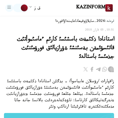
KAZINFORM
ق ز
ترەند:
2026-سايلاۋ
وقيعا
تاعايىنداۋ
اقوردا
10:51, 05 قازان 2010
استانادا ذكئمةت باسشئسئ كارئم ءماسئموأتئث
قاتئسؤئمةن بةسئنشئ ةؤرازيالئق فورؤمئنئث
جذمئسئ باستالدئ
زاقپارات /رؤسلان عابباسوأ/ - بذگئن استانادا ذكئمةت باسشئسئ
كارئم ءماسئموأتئث قاتئسؤئمةن بةسئنشئ ةؤرازيالئق فورؤمئنئث
جذمئسئ باستالدئ. بيئلعئ جئلعئ فورؤمنئث جذمئسئ «ةؤرازيانئث
ةنةرگةتيكالئق كارتاسئ: تاؤةكةلدةردئث بالانسئ جانة جاثا
مذمكئندئكتةر» تاقئرئبئنا ارنالئپ وتئر