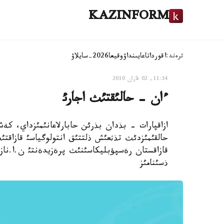
KAZINFORM
ترەند:
اقوردا
تاعايىنداۋ
وقيعا
2026-سايلاۋ
11:34, 02 قازان 2010
ءان - حالئقتئث اجارئ
ازاقپارات - بذدان بذرئن حابارلاعانئمئزداي، كةشة
حالقئمئزدئث تذثعئش ذلتتئق انتولوگياسئ قازاقت
قازاقستان رةسپؤبليكاسئنئث پرةزيدةنتئ ن.ا.نازارب
ذسئنامئز