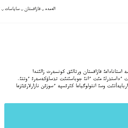
الەمدە
قازاقستان
ساياسات
ت
 استاناداعئ قازاقستان ورتالئق كونسةرت زالئندا
ئث ءداستذرلئ مئث ءانئ جوباسئنئث تذساؤكةسةرئ ءوتتئ.
ايةأتئث وسئ انتولوگياعا كئرئسپة ءسوزئن نازارلارئثئزعا