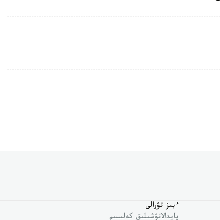
ءبىز تۋرالى
پايدالانۋشىلىق كەلىسىم