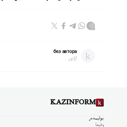
без автора
اۆتور
KAZINFORM
بوليمدەر
وقيعا