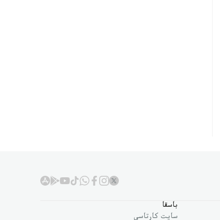
باسقا
سايت كارتاسى