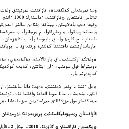
وسئ تذرعئدان كةلگةندة، قازاقتئث عذرئپتئق ولةث-جئ
تذتاس قامتئع
وقيعا دةپ باعالايمئن. جيناققا ةنگةن حالئق اندةرئن
ق.جانداربةكوأ، ة.ومئرزاقوأ، م.ةرجانوأ، ة.سةركةباية
باستاپ، ج.كارمةنوأ، ق.بايبوسئنوأ، ب.تئلةؤحان، ر.
جارعاندارئنئث ناقئشئنا كةلتئرة ورئنداؤئ - جوبانئث 
«ولةثگة اركئمنئث-اق بار تالاسئ» دةگةندةي، مةنئ
دومبئراعا قول سوعئپ، ءان ايتاتئن، كةيدة كوكةيگ
كةزدةرئم بار.
«ةل ءئشئ - ونةر كةنئشئ» دةيدئ دانا حالقئمئز. ار
انئق. ةندةشة، جاثا جوبا الداعئ ؤاقئتتا تئث تؤئندئ
جةتكئسئز مول مؤزئكالئق مذراسئمةن سؤسئنداتا بةر
قازاقستان رةسپؤبليكاسئنئث پرةزيدةنتئ نذرسذلتان نا
«ةگةمةن قازاقستان» گازةتئ. 2010- جئل 2-قازان.