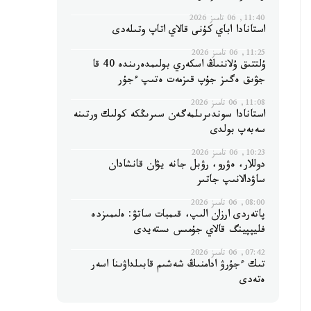
11:40, 06 تامىز 2026
استانادا اباي كۇنى قالاي اتاپ وتىلەدى
11:25, 06 تامىز 2026
ۇلتتىق ۇلاننىڭ اسكەري بولىمدەرىندە 40 قا
جۋىق ەگىز جۇپ قىزمەت ەتىپ ءجۇر
11:08, 06 تامىز 2026
استانادا سوندىرىلمەگەن سىرىڭكە كولىك ورتىنە
سەبەپ بولدى
10:23, 06 تامىز 2026
دوللار، ەۋرو، رۋبل جانە يۋان قانشادان
ساۋدالانىپ جاتىر
08:00, 06 تامىز 2026
پاتەردى ارزان الىپ، قىمبات ساتۋ: ەلىمىزدە
فليپپينگ قالاي جۇمىس ىستەيدى
07:42, 06 تامىز 2026
تىك ءجۇرۋ ادامنىڭ شەشىم قابىلداۋىنا اسەر
ەتەدى