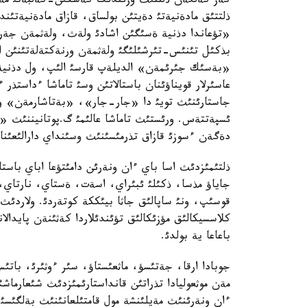
كةز كةلگةن ذلتتئث وزئندئك كةسكئن-كةلبةتئ مةن 
ذلتتئق مادةنيةتئ دةيتئن بولساق، قازاق مادةنيةتئند
«تؤعاندا دذنية ةسئگئن اشادئ ولةث، ولةثمةن جةر 
بذكئل تئنئس-تئرشئلئگئ ولةثمةن ورنةكتةلةتئنئن ا
«بةسئك جئرئمةن» الديلةپ قارسئ الئپ، ول دذنيةد
عاسئرلار قويناؤئنان باستالاتئن وسئ تاماشا ءداستذر
جاستارئنئث تويئ دا «جار-جار»، «بةتاشارمةن» وتةتئ
ئسپةتتةس. ورئستئث تاماشا عالئمئ گ.پوتانيننئث «م
دةگةن ءسوزئ قازاق تذرمئسئنئث وسئنداي دارالئعئنا
ذلتئمئزدئث اسا باي ءان ونةرئن دامئتؤعا اباي باس
جاياؤ مذسا، ذكئلئ ئبئراي، اسةت، ةستاي، نارتاي، 
قوسئپ، ونئ ساپالئق جاثا بيئككة كوتةردئ. ولاردئث 
كلاسسيكالئق مؤزئكالئق تؤئندئلاردا كةثئنةن پايدالان
باعاعا ية بولدئ.
جوبادا ارقا، جةتئسؤ، ماثعئستاؤ، سئر ءوثئرئ، باتئ
مةن موثعوليادا تذراتئن قانداستارئمئزدئث شئعارماشئ
ءان ونةرئنئث مةيلئنشة مول قامتئلعانئنئث بةلگئسئ