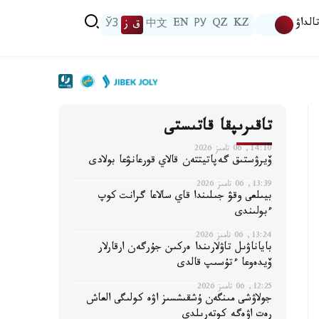
الداۋ
KZ
QZ
РУ
EN
中文
ق ز
ЎЗ
تاقىرىپقا قاتىستى
14:10, 06 تامىز 2026
ۆيرۋستىق گەپاتيتتەن قالاي قورعانۋعا بولادى
13:39, 06 تامىز 2026
بيىلعى وقۋ جىلىندا قاي سالاعا گرانت كوپ
ءبولىندى
13:24, 06 تامىز 2026
باياناۋىل تاۋلارىندا ەركىن جۇرگەن ارقارلار
ۆيدەوعا ءتۇسىپ قالدى
12:25, 06 تامىز 2026
جولاۋشى مىنگەن ۇشقىشسىز اۋە كولىگى العاش
رەت اۋەگە كوتەرىلدى