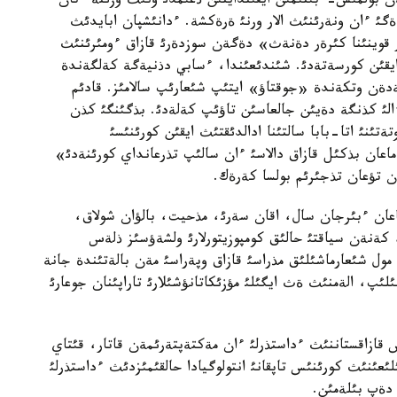
بولمئس-ءبئتئمئن ايقئندايتئن ذعئمدئ ونئث وزئنة ءتان
ةگئ ءان ونةرئنئث الار ورنئ ةرةكشة. ءدانئشپان ابايدئث
قوينئنا كئرةر دةنةث» دةگةن سوزدةرئ قازاق ءومئرئنئث
يقئن كورسةتةدئ. شئندئعئندا، ءسابي دذنيةگة كةلگةندة
ةن وتكةندة «جوقتاؤ» ايتئپ شئعارئپ سالامئز. قادئم
 ءالئ كذنگة دةيئن جالعاسئن تاؤئپ كةلةدئ. بذگئنگئ كذن
نئ اتا-بابا سالتئنا ادالدئقتئث ايقئن كورئنئسئ
اعان بذكئل قازاق دالاسئ ءان سالئپ تذرعانداي كورئنةدئ»
ن تؤعان تذجئرئم بولسا كةرةك.
تاعان ءبئرجان سال، اقان سةرئ، مذحيت، بالؤان شولاق،
كةنةن سياقتئ حالئق كومپوزيتورلارئ ولشةؤسئز ذلةس
مول شئعارماشئلئق مذراسئ قازاق وپةراسئ مةن بالةتئندة جانة
ئلئپ، الةمنئث ةث ايگئلئ مؤزئكاتانؤشئلارئ تاراپئنان جوعارئ
س قازاقستاننئث ءداستذرلئ ءان مةكتةپتةرئمةن قاتار، قئتاي
لئعئنئث كورئنئس تاپقانئ انتولوگيادا حالقئمئزدئث ءداستذرلئ
 دةپ بئلةمئن.