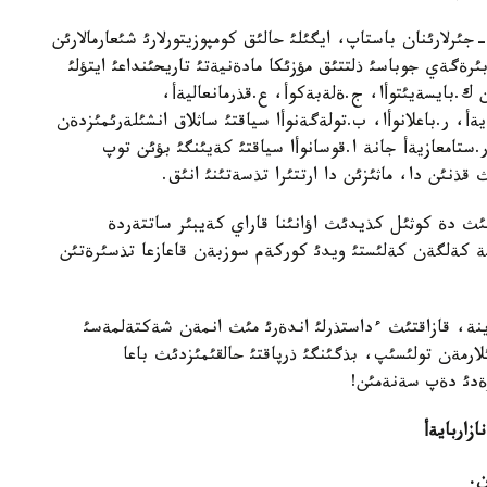
رلارئنان باستاپ، ايگئلئ حالئق كومپوزيتورلارئ شئعارمالارئن
ان «قازاقتئث ءداستذرلئ 1000 ءانئ» بئرةگةي جوباسئ ذلتتئق مؤزئكا مادةنيةتئ تاريحئنداعئ ايتؤلئ
 ك.بايسةيئتوأا، ج.ةلةبةكوأ، ع.قذرمانعاليةأ،
أ، ر.باعلانوأا، ب.تولةگةنوأا سياقتئ ساثلاق انشئلةرئمئزدةن
ستامعازيةأ جانة ا.قوسانوأا سياقتئ كةيئنگئ بؤئن توپ
قذنئن دا، ماثئزئن دا ارتتئرا تذسةتئنئ انئق.
ث دة كوثئل كذيدئث اؤانئنا قاراي كةيبئر ساتتةردة
ة كةلگةن كةلئستئ ويدئ كوركةم سوزبةن قاعازعا تذسئرةتئن
ينة، قازاقتئث ءداستذرلئ اندةرئ مئث انمةن شةكتةلمةسئ
لارمةن تولئسئپ، بذگئنگئ ذرپاقتئ حالقئمئزدئث باعا
ةدئ دةپ سةنةمئن!
زاربايةأ