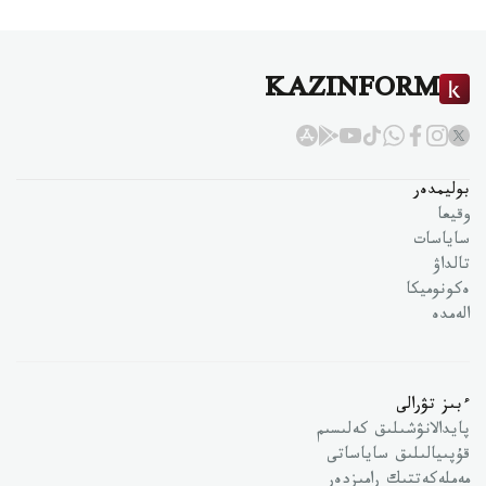
KAZINFORM
بوليمدەر
وقيعا
ساياسات
تالداۋ
ەكونوميكا
الەمدە
ءبىز تۋرالى
پايدالانۋشىلىق كەلىسىم
قۇپىيالىلىق ساياساتى
مەملەكەتتىك رامىزدەر