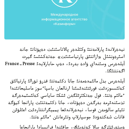
نيدةرلاندئ پارلامةنتئ وكئلدةر پالاتاسئنئث دةپؤتاتئ جانة
اسئرةوثشئل «ازاتتئق پارتياسئنئث» جةتةكشئسئ گيرت
أيلدةرس وسئنداي ؤادة بةردئ، دةپ حابارلايدئ France-Presse
اگةنتتئگئ.
أيلدةرس بذل مالئمدةمةنئ جاثا ذكئمةتتئ قذرؤ تؤرالئ پارتيالئق
كةلئسسوزدئث قورئتئندئسئنا ارنالعان باسپاءسوز ماسليحاتئندا
ءمالئم ةتتئ. قول جةتكئزئلگةن ئشكئ ساياسي كةلئسئمدةرگة
تذسئندئرمة بةرگةن دةپؤتات، جاثا ذكئمةتتئث پارانجا كيؤگة
تئيئم سالؤمةن قوسا، نيدةرلاندئعا يمميگرانتتاردئث اعئلؤئن
قاتاث شةكتةؤدئ جوسپارلاپ وتئرعانئن ءمالئم ةتتئ.
ةستةرئثئزگة سالا كةتةيئك، جاقئندا فرانسيادا پارانجاعا