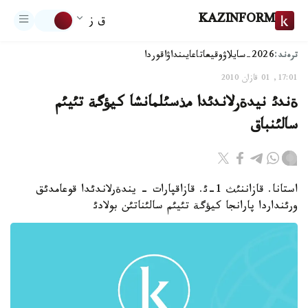
KAZINFORM
ق ز
ترەند:
2026-سايلاۋ
وقيعا
تاعايىنداۋ
اقوردا
17:01, 01 قازان 2010
ةندئ نيدةرلاندئدا مذسئلمانشا كيؤگة تئيئم
سالئنباق
استانا. قازاننئث 1-ئ. قازاقپارات - يندةرلاندئدا قوعامدئق
ورئنداردا پارانجا كيؤگة تئيئم سالئناتئن بولادئ