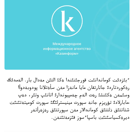
ءبئزدئث كوماندانئث قورجئنئندا ةكئ التئن مةدال بار. الةمدئك
رةكوردتاردئ جاثارتقان مايا مانةزا مةن سأةتلانا پودوبةدوأا
وسئمةن ةكئنشئ رةت الةم چةمپيوندارئ اتانئپ وتئر، دةپ
حابارلادئ تؤريزم جانة سپورت مينيسترلئگئ سپورت كوميتةتئنئث
شتاتتئق ذلتتئق كوماندالار مةن سپورتتئق رةزةرأتةر
ديرةكسياسئنئث باسپاءسوز قئزمةتئنةن.