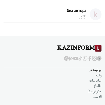
без автора
اۆتور
KAZINFORM
بوليمدەر
وقيعا
ساياسات
تالداۋ
ەكونوميكا
الەمدە