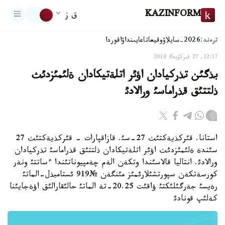
KAZINFORM
ق ز
ترەند:
2026-سايلاۋ
وقيعا
تاعايىنداۋ
اقوردا
12:17, 27 قىركۇيەك 2010
بذگئن تذركيادان اؤئر اتلةتيكادان ةلئمئزدئث
ذلتتئق قذراماسئ ورالادئ
استانا. قئركذيةكتئث 27-سئ. قازاقپارات - قئركذيةكتئث 27
سئندة ةلئمئزدئث اؤئر اتلةتيكادان ذلتتئق قذراماسئ تذركيادان
ورالادئ. انتاليا قالاسئندا وتكةن الةم چةمپيوناتئندا ءساتتئ ونةر
كورسةتكةن سپورتشئلارئمئز مئنگةن №919 ئستامبذل-الماتئ
رةيسئ جةرگئلئكتئ ؤاقئت 20.25-تة الماتئ حالئقارالئق اؤةجايئنا
كةلئپ قونادئ