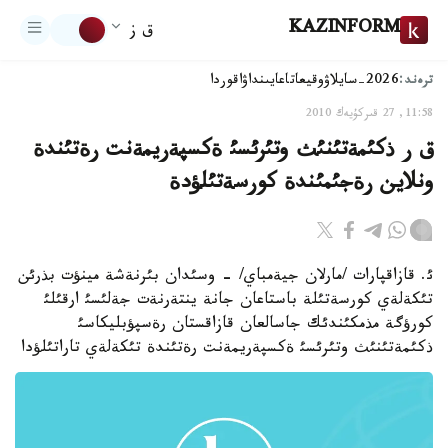
KAZINFORM
ق ز
ترەند:
2026-سايلاۋ
وقيعا
تاعايىنداۋ
اقوردا
11:58, 27 قىركۇيەك 2010
ق ر ذكئمةتئنئث وتئرئسئ ةكسپةريمةنت رةتئندة
ونلاين رةجئمئندة كورسةتئلؤدة
ئ. قازاقپارات /مارلان جيةمباي/ - وسئدان بئرنةشة مينؤت بذرئن
تئكةلةي كورسةتئلة باستاعان جانة ينتةرنةت جةلئسئ ارقئلئ
كورؤگة مذمكئندئك جاسالعان قازاقستان رةسپؤبليكاسئ
ذكئمةتئنئث وتئرئسئ ةكسپةريمةنت رةتئندة تئكةلةي تاراتئلؤدا