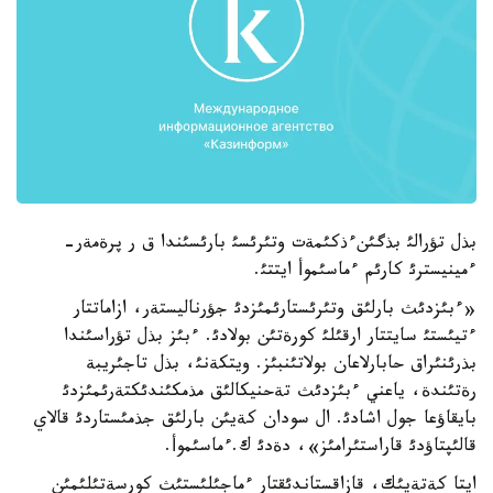
بذل تؤرالئ بذگئنءذكئمةت وتئرئسئ بارئسئندا ق ر پرةمةر-
ءمينيسترئ كارئم ءماسئموأ ايتتئ.
«ءبئزدئث بارلئق وتئرئستارئمئزدئ جؤرناليستةر، ازاماتتار
ءتيئستئ سايتتار ارقئلئ كورةتئن بولادئ. ءبئز بذل تؤراسئندا
بذرئنئراق حابارلاعان بولاتئنبئز. ويتكةنئ، بذل تاجئريبة
رةتئندة، ياعني ءبئزدئث تةحنيكالئق مذمكئندئكتةرئمئزدئ
بايقاؤعا جول اشادئ. ال سودان كةيئن بارلئق جذمئستاردئ قالاي
قالئپتاؤدئ قاراستئرامئز»، دةدئ ك.ءماسئموأ.
ايتا كةتةيئك، قازاقستاندئقتار ءماجئلئستئث كورسةتئلئمئن