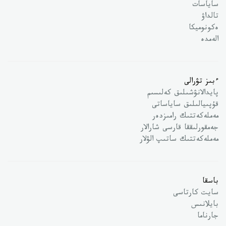
ساياسات
تالداۋ
ەكونوميكا
الەمدە
ءبىز تۋرالى
پايدالانۋشىلىق كەلىسىم
قۇپىيالىلىق ساياساتى
مەملەكەتتىك رامىزدەر
جەمقورلىققا قارسى شارالار
مەملەكەتتىك ساتىپ الۋلار
باسقا
سايت كارتاسى
بايلانىس
جارناما