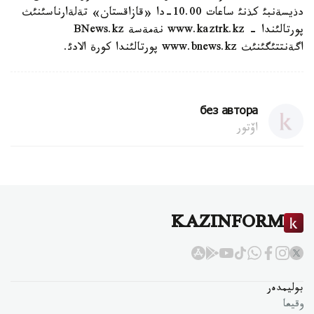
دذيسةنبئ كذنئ ساعات 10.00-دا «قازاقستان» تةلةارناسئنئث
پورتالئندا - www.kaztrk.kz نةمةسة BNews.kz
اگةنتتئگئنئث www.bnews.kz پورتالئندا كورة الادئ.
без автора
اۆتور
KAZINFORM
بوليمدەر
وقيعا