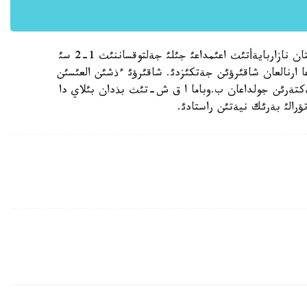
ق.ساؤدابايةأ اق ءذي باسشئسئنا پرةزيدةنت نذرسذلتان نازاربايةأتئث اعئمداعئ جئلئ جةلتوقساننئث 1-2 سئ
عا ارنالعان شاقئرؤئن جةتكئزدئ. شاقئرؤئ ءذشئن العئسئن
ةكتةرئن جولداعان ب.وباما ا ق ش-تئث بذدان بئلاي دا
تؤرالئ بةرئك نيةتئن راستادئ.