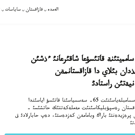
الەمدە
قازاقستان
ساياسات
ت
امميتئنة قاتئسؤعا شاقئرعانئ ءذشئن
ن بئلاي دا قازاقستانمةن
نيةتئن راستادئ
قئركذيةكتئث 24-ئ. قازاقپارات - ب ذ ذ باس اسسامبلةياسئنئث 65- سةسسياسئنا قاتئسؤ اياسئندا
ئ قئركذيةكتئث 23 ئ كذنئ قازاقستان رةسپؤبليكاسئنئث مةملةكةتتئك حاتشئسئ -
 پرةزيدةنتئ باراك وبامامةن كةزدةستئ، دةپ حابارلادئ ق
تئ