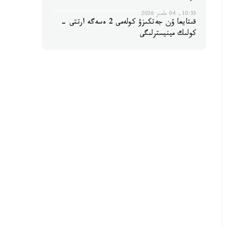
10:55, 04 مامىر 2026
قىتايعا ۇن جەتكىزۋ كولەمى 2 ەسەگە ارتتى -
كولىك مينيسترلىگى