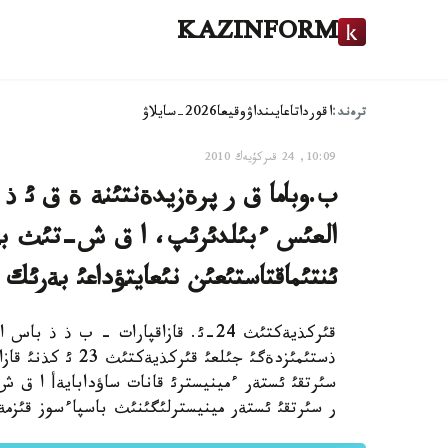
KAZINFORM
ترەند:
اقوردا
تاعايىنداۋ
وقيعا
2026-سايلاۋ
10:09, 24 قىركۇيەك 2010
ب.وباما ق ر پرةزيدةنتئنة ة ق ئ ذ س
العئس ءبئلدئرئپ، ا ق ش-تئث بذدا
ئنتئماقتاستئعئن نئعايتؤداعئ بةرئك 
ذستئمئزدةگئ جئلع
سئرتقئ ئستةر ءمينيسترئ قانات ساؤدابايةأ ا ق ش
ر سئرتقئ ئستةر مينيسترلئگئنئث باسپاءسوز قئزمة