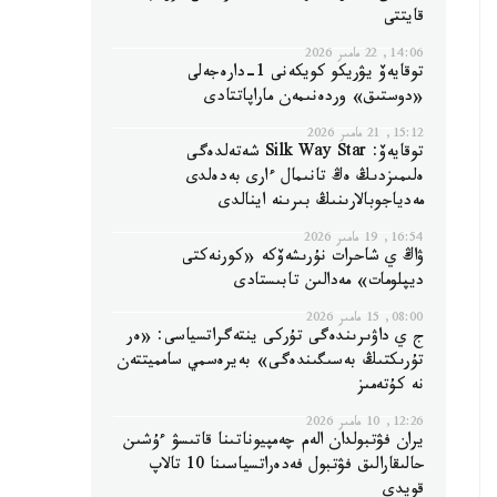
قايتتى
14:06, 22 مامىر 2026
توقايەۆ يۋريكو كويكەنى 1-دارەجەلى
«دوستىق» وردەنىمەن ماراپاتتادى
15:12, 21 مامىر 2026
توقايەۆ: Silk Way Star شەتەلدەگى
ەلىمىزدىڭ ەڭ تانىمال ءارى بەدەلدى
مەدياجوبالارىنىڭ بىرىنە اينالدى
16:54, 19 مامىر 2026
ۋاڭ ي شاحرات نۇرىشەۆكە «كورنەكتى
ديپلومات» مەدالىن تابىستادى
08:00, 15 مامىر 2026
ج ي داۋىرىندەگى تۇركى ينتەگراتسياسى: «ەر
تۇرىكتىڭ بەسىگىندەگى» بەيرەسمي سامميتتەن
نە كۇتەمىز
12:26, 10 مامىر 2026
يران فۋتبولدان الەم چەمپيوناتىنا قاتىسۋ ءۇشىن
حالىقارالىق فۋتبول فەدەراتسياسىنا 10 تالاپ
قويدى