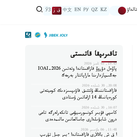
الداۋ
KZ
QZ
РУ
EN
中文
ق ز
ЎЗ
تاقىرىپقا قاتىستى
19:45, 03 تامىز 2026
پاۆەل دۋروۆ قازاقستاندا وتەتىن IOAI-2026
جەڭىمپازدارىنا ماراپاتتار بەرمەك
20:08, 30 شىلدە 2026
قازاقستاننىڭ ۇلتتىق قاۋىپسىزدىك كوميتەتى
كورەيانىڭ 14 ازاماتىن ۇستادى
16:07, 30 شىلدە 2026
كاسپي قۇبىر كونسورسيۋمى تانكەرلەرگە تاعى
درون شابۋىلدارى جاسالعانىن مالىمدەدى
11:48, 06 ماۋسىم 2026
ا ق ش بالالارى قازاقستاندا ءبىر جىل تۇرىپ