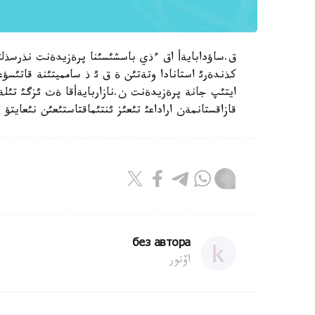
كذندةرئ استانادا وتةتئن ة ق ئ ذ سامميتئنة قاتئسؤ
ايتئپ جانة پرةزيدةنت ن.نازاربايةأقا ةث ئزگئ تئل
قازاقستانمةن اراداعئ تئعئز ئنتئماقتاستئعئن نئعايتؤ 
без автора
اۆتور