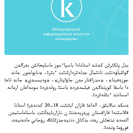
بذل پئكئرئن كةشة استانادا باسپاءسوز ماسليحاتئن بةرگةن
گولليأؤدتئث تانئمال جذلدئزدارئنئث ءبئرئ، «ناپولةون جانة
جوزةفينا»، «سذراقتار مةن جاؤاپتار»، «وديسسةي» جانة تاعئ
دا باسقا كوپتةگةن فيلمدةردة باستئ رولدةردئ سومداعان ارماند
اسسانتة ءبئلدئردئ.
ةسكة سالايئق، الداعئ قازان ايئنئث 18-20 كذندةرئ استانا
قالاسئندا قازاقستان پرةزيدةنتئ ن.نازاربايةأتئث باستاماسئمةن
الةمدة تذثعئش رةت بذكئل دذنيةجذزئلئك رؤحاني مادةنيةت
فورؤمئ وتةدئ.