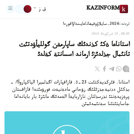
KAZINFORM
ق ز
ترەند:
2026-سايلاۋ
وقيعا
تاعايىنداۋ
اقوردا
08:05, 23 قىركۇيەك 2010
استاناعا ةكئ كذندئك ساپارمةن گولليأؤدتئث
تانئمال جذلدئزئ ارماند اسسانتة كةلدئ
استانا. قئركذيةكتئث 23-ئ. قازاقپارات /گذلميرا الياكپاروأا/ -
بذكئل دذنيةجذزئلئك رؤحاني مادةنيةت فورؤمئندا قازاقستان
پرةزيدةنتئ نذرسذلتان نازاربايةأ الةمدئك ماثئزئ بار بايانداما
جاسايتئنئنا سةنئمدئمئن