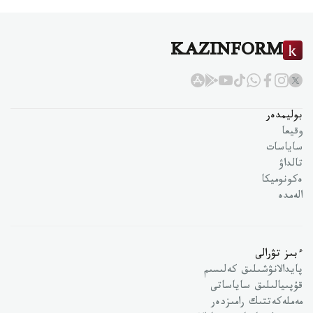
KAZINFORM
بوليمدەر
وقيعا
ساياسات
تالداۋ
ەكونوميكا
الەمدە
ءبىز تۋرالى
پايدالانۋشىلىق كەلىسىم
قۇپىيالىلىق ساياساتى
مەملەكەتتىك رامىزدەر