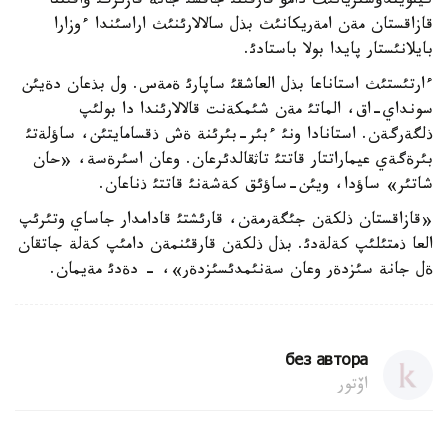
كينويندؤستريانئث دامؤ قارقئنئ جاقسئ جانة قازئرگئ ؤاقئتتا
قازاقستان مةن امةريكانئث بذل سالالارئنئث اراسئندا ءوزارا
بايلانئستار پايدا بولا باستادئ.
ءارتئستئث استاناعا بذل العاشقئ ساپارئ ةمةس. ول بذعان دةيئن
سونداي-اق، الماتئ مةن شئمكةنت قالالارئندا دا بولئپ
ذلگةرگةن. استانادا ونئ ءبئر-بئرئنة ةش ذقسامايتئن، ساؤلةتئ
بئرةگةي عيماراتتار قاتتئ تاثقالدئرعان. وعان اسئرةسة، «حان
شاتئر» ساؤدا، ويئن-ساؤئق كةشةنئ قاتتئ ذناعان.
«قازاقستان ذلكةن جئگةرمةن، قارئشتئ قادامدار جاساي وتئرئپ
العا ذمتئلئپ كةلةدئ. بذل ذلكةن قارقئنمةن دامئپ كةلة جاتقان
ةل جانة سئزدةر وعان سةنئمدئسئزدةر»، - دةدئ مةيمان.
без автора
اۆتور