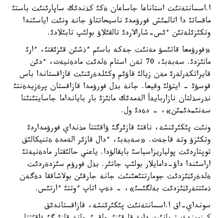
ا.اسسانتةنئث استاناعا جاساعان ةكئ كذندئك ساپارئنئث باستئ
ماقساتئ دا اتالمئش فورؤمدئ ناسيحاتتاؤ جانة ونئث اياسئندا
وتكئزئلةتئن ءئس-شارالاردئ تالقئلاؤ بولئپ تابئلادئ.
«فورؤمعا قاتئسؤ مةنئث جةكة باسئم ءذشئن قئزئقتئ، ءارئ
ماثئزدئ. سةبةبئ، 70 تةن استام ةلدئث مادةنيةت، ءدئن
قايراتكةرلةرئ مةن زيالئ قاؤئم وكئلدةرئنئث قازاقستاندا باس
قوسؤئ - ايتؤلئ وقيعا. جانة بذل فورؤمدا قازاقستان پرةزيدةنتئ
نذرسذلتان نازاربايةأ الةمدئك ماثئزئ بار بايانداما جاسايتئنئنا
سةنئمدئمئن»، - دةدئ ول.
ونئث پئكئرئنشة، ناقتئ قازئرگئ ؤاقئتتا مذنداي فورؤمداردئ
وتكئزؤ وتة قاجةت. «سةبةبئ، ءدال قازئر الةمدة ةتنيكالئق
توپتاردئث پولياريزاسياسئ بايقالؤدا. ياعني حالئقتار مادةنيةتئ
اراسئندا داؤ-دامايلار بولئپ جاتئر. بذل فورؤم سئزدةردئث
ةلدةرئثئزدئث جومارتتئعئنئث جانة جارقئن بولاشاققا دةگةن
ذمئتتةرئثئزدئث بةلگئسئ»، - دةپ اتاپ ءوتتئ ءارتئس.
سونداي-اق ا.اسسانتةنئث پئكئرئنشة، قازاقستاندئق