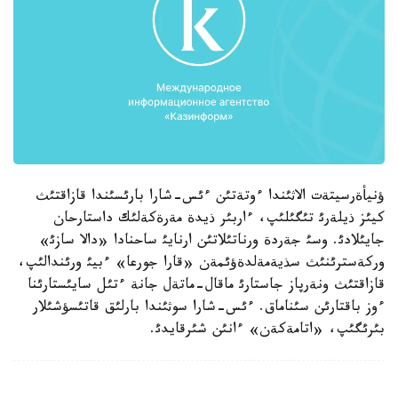
ؤنيأةرسيتةت الاثئندا ءوتةتئن ءئس-شارا بارئسئندا قازاقتئث
كيئز ذيلةرئ تئگئلئپ، ءاربئر ذيدة مةرةكةلئك داستارحان
جايئلادئ. وسئ جةردة ورناتئلاتئن ارنايئ ساحنادا «دالا سازئ»
وركةسترئنئث سذيةمةلدةؤئمةن «قارا جورعا» ءبيئ ورئندالئپ،
قازاقتئث ونةرپاز جاستارئ ماقال-ماتةل جانة ءتئل سايئستارئنا
ءوز باقتارئن سئناماق. ءئس-شارا سوثئندا بارلئق قاتئسؤشئلار
بئرئگئپ، «اتامةكةن» ءانئن شئرقايدئ.