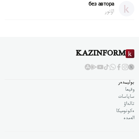
без автора
اۆتور
KAZINFORM
بوليمدەر
وقيعا
ساياسات
تالداۋ
ەكونوميكا
الەمدە