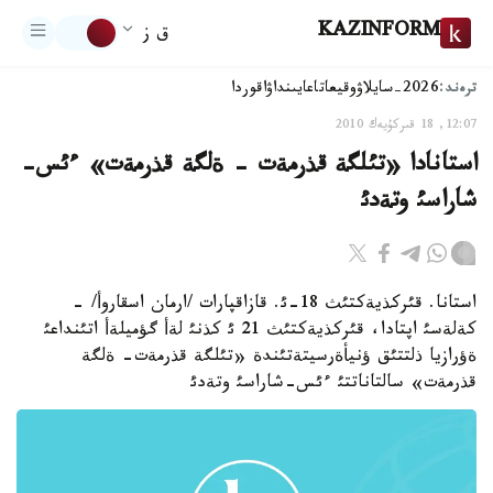
KAZINFORM
ق ز
ترەند:
2026-سايلاۋ
وقيعا
تاعايىنداۋ
اقوردا
12:07, 18 قىركۇيەك 2010
استانادا «تئلگة قذرمةت - ةلگة قذرمةت» ءئس-
شاراسئ وتةدئ
استانا. قئركذيةكتئث 18-ئ. قازاقپارات /ارمان اسقاروأ/ -
كةلةسئ اپتادا، قئركذيةكتئث 21 ئ كذنئ لةأ گؤميلةأ اتئنداعئ
ةؤرازيا ذلتتئق ؤنيأةرسيتةتئندة «تئلگة قذرمةت- ةلگة
قذرمةت» سالتاناتتئ ءئس-شاراسئ وتةدئ