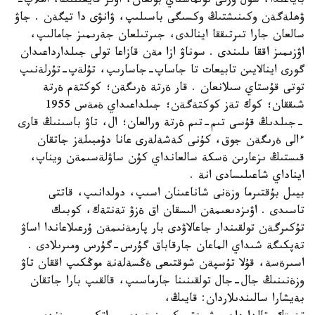
باياعىدا، سول ورنى تولماستاي بولعان، اۋىر قايعىنىڭ، اھلاپ-
ۋھلةگةن وكىنىشتىڭ وكسىگى باسىلىپ، ۋانۋى دا تيگةن . جاۋ
سالعان جارا تىرتىققا اينالدى، جىرتىلعان جةرىمىز جامالىپ،
اۋزىمىز اققا ىلىندى . سوناۋ ازا مةن قازاعا تولى جىلدارداعىدان
گورى اينالايىن تابيعات تا جاساپ-جاسارىپ، تۇلةپ-تۇرلةنىپ
توتى قۇستاي سىلانعان . قار ةرتة ةرىگةن؛ كوكتةم ةرتة
شىققان؛ كوك تةز كوكتةگةن؛ جىلداعىداي ةمةس 1955
-جىلدىڭ قۇسى تىم-تىم ةرتة ورالعان؛ ال، تاۋ باسىنىڭ قارى
ءالى ةرىگةن جوق، كۇنى كةشةلةرى عانا دۇمبىلةز جاتقان
قىستىڭ ىزعارىن ةسكة سالعانداي كۇن ساۋلةسىمةن ويناپ،
ايناداي شاعىلىسادى انة .
بيىل بۇقتىرما وزةنى شاناعىنان اسىپ، دولدانىپ، قاتتى
تاسىدى . اۋىزدىعىمةن الىسقان اق ةزۋ تةنتةك، كوبىك
تۇكىرگةن تولقىندار جاعالاۋدى بار پارمةنىمةن ۇرعىلاعاندا اساۋ
تةپكىگة شىداي الماعان جارقاباق گۇرس-گۇرس ومىرىلادى .
اسىرةسة، قۇلا تۇسپةن شوقتىعى ةڭسةلةنة موڭكىپ اققان تاۋ
وزةنىنىڭ جال-جال تولقىنىنا جارماسىپ، قالقىپ بارا جاتقان
بةيشارا سالىندىلاردان: قايىڭ،