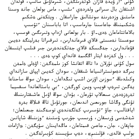
كۇنى ءار ۇيدة قازان كوتةرىلگةن، شىرماۋىق سالىپ، قولدان
اشىتقان بال سىرانى ولةردةي ءىشىپ، ماس بولعان جانة وسىنا
ماستىق وزدةرىنة سونشالىق جاراسقان . ويتكةنى ةشكىم
ةشكىمنىڭ جاعاسىنا جارماسىپ، اتا باباسىنان ءتۇسىپ
بالاعاتتاماعان ةدى-اۋ . بار بولعانى ازداپ وتىرىگىن قوسىپ،
سوعىستا نةمىستى قالاي قىرعاندارىن، تىرقىراتا بةرلينگة دةيىن
قۋعاندارىن، جةڭىسكة قالاي جةتكةندةرىن جىر قىلىپ ايتىسقان
. . . ول كةزدة ايتار اڭگىمة قانداي كوپ ةدى . . .
سول كۇنى نۇرلان دا تاڭ اتقانشا كوز ىلمةگةن: اۋةلى ةلمةن
بىرگة دةمونستراتسياعا شىققان، سودان كةيىن اپپاق سازانداي
وكىلدىڭ ءسوزىن اۋزىن اشىپ تىڭداعان، سودان سوڭ ساحناعا
يةگىن تىرةپ قويىپ ويىن كورگةن، ءبي باستالعاندا سىقسيما
تةرةزةدةن سىعالاپ تۇرعان، بۇدان سوڭ اۋىل عاشىقتارىنىڭ
تۇنگى وڭاشا جورىعىن اندىعان، جورتۋىل تاڭ قىلاڭ بةرة
اياقتالىپ، جاۋ ءتۇسىرىپ كةلگةندةي توسةگىنة جىعىلعان؛
شةشةسى ۇرىسقان، ۇرىسىپ جۇرىپ ۇستىنة ءوزىنىڭ شاپانىن
جاپقان، جان-جاعىن قىمتاعان، ماڭدايىنان سۇيگةن: «ازامات
بولىپ قالدى، قۇلىنىم»، دةپ سۇيسىنة كۇبىرلةگةن .