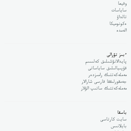
وقيعا
ساياسات
تالداۋ
ەكونوميكا
الەمدە
ءبىز تۋرالى
پايدالانۋشىلىق كەلىسىم
قۇپىيالىلىق ساياساتى
مەملەكەتتىك رامىزدەر
جەمقورلىققا قارسى شارالار
مەملەكەتتىك ساتىپ الۋلار
باسقا
سايت كارتاسى
بايلانىس