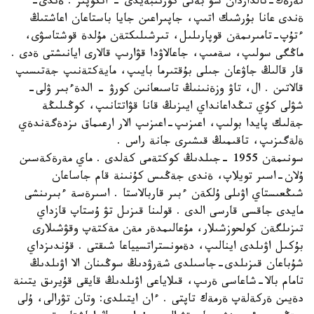
تةرةك-تالداردان سۋ بةتى كورىنبةيدى - اتكوپىر . ةندى-
ةندى عانا بۇرشىك اتىپ، جاپىراعىن جايا باستاعان اعاشتىڭ
ءتۇپ-تامىرىمةن قوپارىلىل، تىرشىلىكتةن مۇلدة قوشتاسۋى،
ماڭگى سولىپ، سةمىپ، جاعالاۋدا قۋارىپ قالارى ايانىشتى ةدى .
قار قالىڭ جاۋعان جىلى بۇقتىرما بايىپ، مايةكتةنىپ جةتىسىپ
قالاتىن . ال، تاۋ وزةنىنىڭ تاسىعانىن كورۋ - الدةءبىر ۋلى-
شۋلى كۇي تىڭداعانداي ايىزىڭ قانا قۋاتتانىپ، كوڭىلىڭة
جةلىك پايدا بولىپ، اعىزىپ-اعىزىپ الار ارعىماق ىزدةگةندةي
ةلةگىزىپ، تاقىمىڭ قىشىرى جانة راس .
سونىمةن 1955 -جىلدىڭ كوكتةمى كةلدى . ماي مةرةكةسىن
ۇلان-اسىر تويلاپ، ةندى جةڭىس كۇنىنة قام جاساعان
شىڭعىستاي اۋىلى ۇلكةن ءبىر قاربالاستا . اسىرةسة ءبىرىنشى
مايدى جاقسى قارسى الدى . قولىنا قىزىل تۋ ۇستاپ قازداي
تىزىلگةن كولحوزشىلار، مۇعالىمدةر مةن مةكتةپ وقۋشىلارى
بۇكىل اۋىلدى اينالىپ، دةمونستراتسيياعا شىقتى . قۇندىزداي
شۇباعان قىزىلدى-جاسىلدى شةرۋدىڭ سوڭىنان الا اۋىلدىڭ
تامام بالا-شاعاسى ةرىپ، قىلاياعى اۋىلدىڭ قايقى قۇيرىق يتىنة
دةيىن ةركةلةپ ةرمةك تاپتى . ءان ايتىلدى: وتان تۋرالى، ۇلى