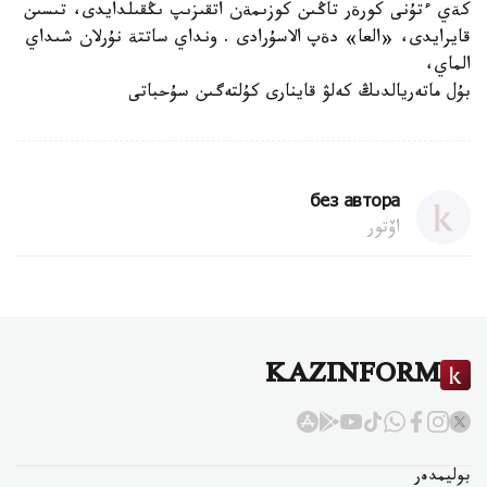
كةي ءتۇنى كورةر تاڭىن كوزىمةن اتقىزىپ ىڭقىلدايدى، تىسىن
قايرايدى، «العا» دةپ الاسۇرادى . ونداي ساتتة نۇرلان شىداي
الماي،
بۇل ماتەريالدىڭ كەلۋ قاينارى كۇلتەگىن سۇحباتى
без автора
اۆتور
KAZINFORM
بوليمدەر