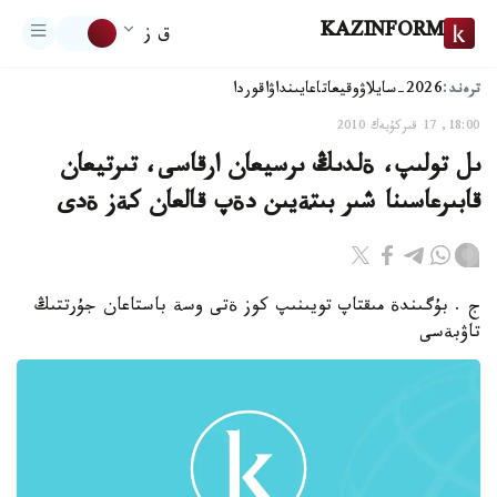
KAZINFORM
ق ز
ترەند:
2026-سايلاۋ
وقيعا
تاعايىنداۋ
اقوردا
18:00, 17 قىركۇيەك 2010
ىل تولىپ، ةلدىڭ ىرسيعان ارقاسى، تىرتيعان
قابىرعاسىنا شىر بىتةيىن دةپ قالعان كةز ةدى
ج . بۇگىندة مىقتاپ تويىنىپ كوز ةتى وسة باستاعان جۇرتتىڭ
تاۋبةسى