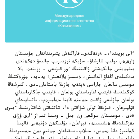
ءالى بويىندا،- ةرتةڭدى-قاراكةش يتىرىقتاتقان جۇمىستان
زارةزةپ بولىپ شارشاۋ، جۇيكة توزدىرىپ جالىعۋ دةگةندى
بىلمةيتىن جانكةشتى ۋاقىتتىڭ ءوز قىزىعى - وزىندة: بالا
سةكىلدى اڭقاۋ الدانىش، ةسسىز يلانعىش؛ يە-يە، جۇرةكتىڭ
سوعىس سالعان جاراسى ةپتةپ جازىلا باستاعان-دى . كىرشةڭ
كوڭىلدىڭ قايتىپ اعارماستاي بولعان، قايتىپ جاڭارماستاي
بولعان جاۋلىعى ۋاقىت جةلىنة قايتا جةلبىرةپ، باتسايىداي
قۇلپىرعان، قىزىققا تولى شۋاقتى دا، شاتتىقتى شاقتارىنىڭ ءبىرى
ةدى . سوعىستان سوڭعى ون جىل - وسىنا تىم از ءارى ۇزاق
مةزگىلدىڭ ةنشىسىنة، قيراعان، بۇلىنگةن دۇنيةنى قالپىنا
كةلتىرۋ عانا ةمةس، جىلاپ-سىقتاعان جةتىم مةن جةسىردىڭ