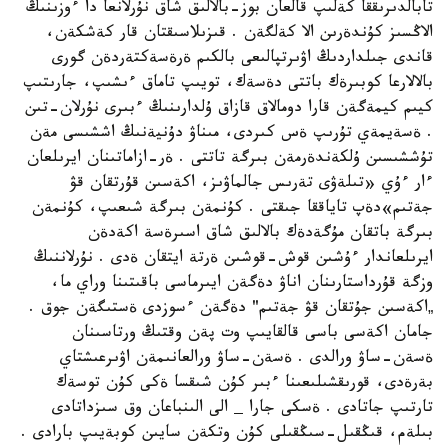
تابالدىرىققا كةلىپ قالعان بوز-بالالىق شاق نۇرلانعا دا ءوزىنىڭ
الاڭسىز كۇندةرىن الا كةلگةن . قىزىلاسىقتان قار كةشكةن،
قاندى جىلداردىڭ اۋىرتپالىعى بالكىم ةرةسةكتةردةن گورى
بالالارعا كوبىرةك باتتى دةسةك، تويىپ تاماق ءىشىپ، جارىتىپ
كيىم كيمةگةن قارا دومالاق قازاق ۇلدارىنىڭ ءبىرى نۇرلان-تىن
. ةسةيمةي تۇرىپ ةس كىردى، مىناۋ دۇنيةنىڭ اششىسى مةن
تۇششىسىن ۇلكةندةرمةن بىرگة تاتتى . ةر-ازاماتىنان ايرىلعان
ءار ءۇي «تىلةۋى تةرىس جالماۋىز، اكةسىن قۇرتقان قۋ
جةتىم»دةپ تاياققا جىقتى . كۇنمةن بىرگة شىعىپ، كۇنمةن
بىرگة باتقان مۇگةدةك بالالىق شاق اسىرةسة اكةدةن
ايرىلعاندار ءۇشىن قوش-قوشىن ةرتة ايتقان ةدى . نۇرلاننىڭ
وزگة قۇرداستارىنان اناۋ دةگةن ايىرماسى باقىتىنا وراي ما،
„اكةسىن جۇتقان قۋ جةتىم" دةگةن ءسوزدى ةستىگةن جوق .
جامان اكةسى باسى قالقايىپ وت پةن وقتىڭ ورتاسىنان
ةسةن-ساۋ ورالدى . ةسةن-ساۋ ورالعانىمةن اۋىرعىشتاي
بةرةدى، قورىقشىلىعىنا ءبىر كۇن شىقسا ةكى كۇن توسةك
تارتىپ جاتادى . ةسكى جارا _ الى الىنباعان وق سىزداتادى
بىلةم، قىڭقىل-سىڭقىلى كۇن وتكةن سايىن كوبةيىپ بارادى .