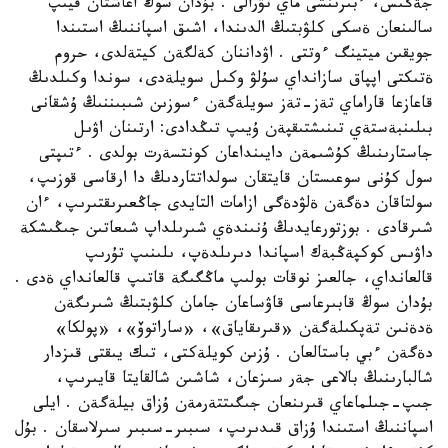
جةڭىس، ءبىرىنشى ماي تۋرالى . بۇدان سوڭ اعاشتان قيىپ
سالىنعان ةسكى كلۋبتىڭ الدىندا، اشىق اسپاننىڭ استىندا
جويقىن ميتينگ ءوتتى . اۋداننان كةلگةن كيتةلدى، حروم
ةتىكتى اپپاق سازانداي سۇلۋ وكىل سويلةدى، سوندا وكىلدىڭ
قاعازعا قاراماي تةز-تةز سويلةگةن ءسوزىن شىبىننىڭ ۇشقانى
بىلىنبةستةي تىنىشتىقپةن ۇيىپ تىڭدادى: ارتىنان اۋىل
جاستارىنىڭ كۇشىمةن دايىنداعان كونتسةرت بولدى . ءتىپتى
سول كۇنى سوعىستان قايتقان سولداتتاردىڭ دا ارقاسى قوزىپ،
سولتاقان دةگةن ةلۋدةگى ازامات التايدى جاڭعىرىقتىرىپ، ءان
شىرقادى . بوزتورعايدىڭ ۇنىندةي شىرىلداپ شىعاتىن جىڭىشكة
داۋىس كوكپةڭبةك اسپاندا دىرىلدةپ، ىلىنىپ تۇرىپ
قالعانداي، جالعىز نوقات بولىپ ماڭگىگة قاتىپ قالعانداي ةدى .
بۇدان سوڭ قابىرعاسى قاۋساعان جامان كلۋبتىڭ شىرىگةن
ةدةنىن تةپكىلةگةن «قىرىقاياق»، «ساراتوۆ»، «پولكا»
دةگةن ءبي باستالعان . ۇزىن كويلةكتى، تىك يىقتى قىزدار
شالبارىنىڭ بالاعى جةر سىزعان، شاشىن شالقايتا قايىرىپ،
جىپ-جىلماعاي قىرىنعان جىگىتتةرمةن ۇزاق بيلةگةن . ايلى
اسپاننىڭ استىندا ۇزاق قىدىرىپ، سىبىر-سىبىر سىرلاسقان . بۇل