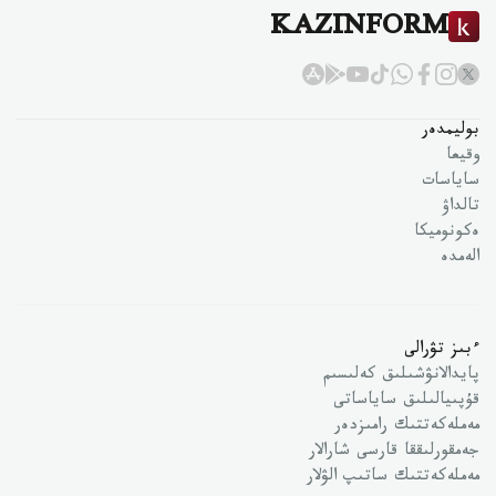
KAZINFORM
بوليمدەر
وقيعا
ساياسات
تالداۋ
ەكونوميكا
الەمدە
ءبىز تۋرالى
پايدالانۋشىلىق كەلىسىم
قۇپىيالىلىق ساياساتى
مەملەكەتتىك رامىزدەر
جەمقورلىققا قارسى شارالار
مەملەكەتتىك ساتىپ الۋلار