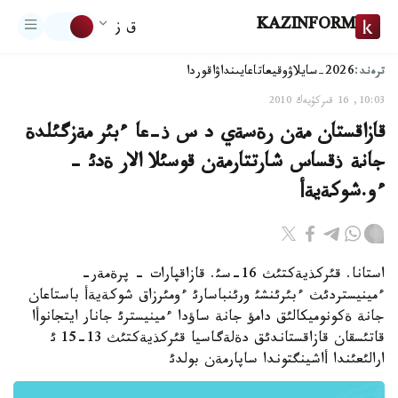
KAZINFORM
ق ز
ترەند:
2026-سايلاۋ
وقيعا
تاعايىنداۋ
اقوردا
10:03, 16 قىركۇيەك 2010
قازاقستان مةن رةسةي د س ذ-عا ءبئر مةزگئلدة
جانة ذقساس شارتتارمةن قوسئلا الار ةدئ -
ءو.شوكةيةأ
استانا. قئركذيةكتئث 16-سئ. قازاقپارات - پرةمةر-
ءمينيستردئث ءبئرئنشئ ورئنباسارئ ءومئرزاق شوكةيةأ باستاعان
جانة ةكونوميكالئق دامؤ جانة ساؤدا ءمينيسترئ جانار ايتجانوأا
قاتئسقان قازاقستاندئق دةلةگاسيا قئركذيةكتئث 13-15 ئ
ارالئعئندا أاشينگتوندا ساپارمةن بولدئ