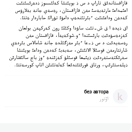
قازاقستاندئق تاراپ د س ذ بويئنشا كةلئسسوز ذدةرئسئنئث
اعئمداعئ مارتةبةسئ مةن قازاقستان، رةسةي جانة بةلارؤس
كةدةن وداعئنئث ءبئرتئندةپ دامؤئ تؤرالئ حاباردار ةتتئ.
اق ذيدة ا ق ش-تئث ساؤدا وكئلئ رون كةركپةن بولعان
كةزدةسؤدئث بارئسئندا ءو.شوكةيةأ، قازاقستان مةن
رةسةيدئث د س ذ-عا ءبئر مةزگئلدة جانة شامالاس بئردةي
شارتتارمةن قوسئلا الاتئنئن، سةبةبئ كةدةن وداعئ بويئنشا
سةرئكتةستةردئث ذيئمعا قوسئلؤ كةزئندة ءوز باج سالئقتارئن
ذيلةستئرئپ، ورتاق قورئتئندئعا كةلةتئنئن اتاپ كورسةتتئ.
без автора
اۆتور