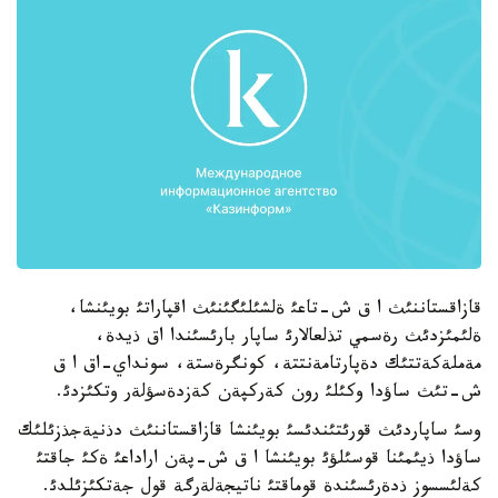
قازاقستاننئث ا ق ش-تاعئ ةلشئلئگئنئث اقپاراتئ بويئنشا،
ةلئمئزدئث رةسمي تذلعالارئ ساپار بارئسئندا اق ذيدة،
مةملةكةتتئك دةپارتامةنتتة، كونگرةستة، سونداي-اق ا ق
ش-تئث ساؤدا وكئلئ رون كةركپةن كةزدةسؤلةر وتكئزدئ.
وسئ ساپاردئث قورئتئندئسئ بويئنشا قازاقستاننئث دذنيةجذزئلئك
ساؤدا ذيئمئنا قوسئلؤئ بويئنشا ا ق ش-پةن اراداعئ ةكئ جاقتئ
كةلئسسوز ذدةرئسئندة قوماقتئ ناتيجةلةرگة قول جةتكئزئلدئ.