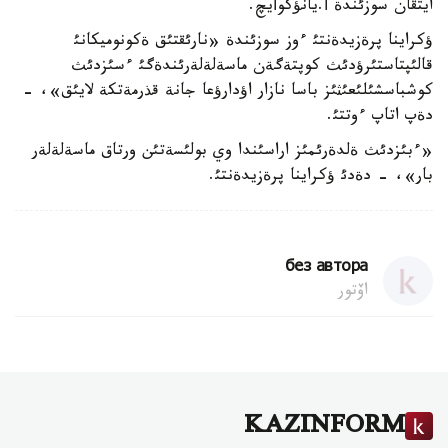
ايتقان سوزئندة أ.يانؤكوأيچ.
ؤكراينا پرةزيدةنتئ ءوز سوزئندة «نارئقتئق ةكونوميكانئ
قالئپتاستئرؤدئث كوپتةگةن ماسةلةلةرئندةگئ ءسئزدئث
كوشباسشئلئعئثئز باسا نازار اؤدارؤعا جانة قذرمةتكة لايئق»، -
دةپ اتاپ ءوتتئ.
«ءبئزدئث ةلدةرئمئز اراسئندا وي بولئسةتئن ورتاق ماسةلةلةر
بار»، - دةدئ ؤكراينا پرةزيدةنتئ.
без автора
اۆتور
KAZINFORM