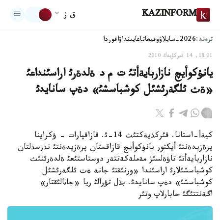
KAZINFORM
ق ز
ترەند:
2026-سايلاۋ
وقيعا
تاعايىنداۋ
اقوردا
18:01, 14 قىركۇيەك 2010
يانؤكوأيچ نازاربايةأتئ ت م د ةلدةرئ اراسئنداعئ
«ةث ئلگةرئشئل كوشباسشئ» دةپ سانايدئ
كيةأ-استانا. قئركذيةكتئث 14-ئ. قازاقپارات - ؤكراينا
پرةزيدةنتئ أيكتور يانؤكوأيچ قازاقستان پرةزيدةنتئ نذرسذلتان
نازاربايةأتئ تاؤةلسئز مةملةكةتتةر دوستاستئعئ ةلدةرئنئث
كوشباسشئلارئ اراسئندا «ورنئقتئ جانة ةث ئلگةرئشئل
كوشباسشئ» دةپ سانايدئ. بذل تؤرالئ ريا «جاثالئقتار»
اگةنتتئگئ حابارلاپ وتئر