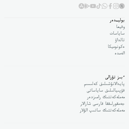
بوليمدەر
وقيعا
ساياسات
تالداۋ
ەكونوميكا
الەمدە
ءبىز تۋرالى
پايدالانۋشىلىق كەلىسىم
قۇپىيالىلىق ساياساتى
مەملەكەتتىك رامىزدەر
جەمقورلىققا قارسى شارالار
مەملەكەتتىك ساتىپ الۋلار