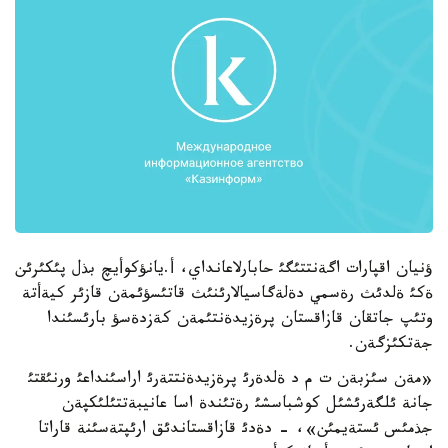
ؤنيان اقپارات اگةنتتئگئ حابارلاعانداي، أ.يانؤكوأيچ بذل پئكئرئن
ةكئ ةلدئث رةسمي دةلةگاسيالارئنئث قاتئسؤئمةن قازئر كيةأتة
وتئپ جاتقان قازاقستان پرةزيدةنتئمةن كةزدةسؤ بارئسئندا
جةتكئزگةن.
«مةن سئزبةن ت م د ةلدةرئ پرةزيدةنتتةرئ اراسئنداعئ ورنئقتئ
جانة ئلگةرئشئل كوشباسشئ رةتئندة اسا عانيبةتتئلئكپةن
جذمئس ئستةيمئن»، - دةدئ قازاقستاندئق ارئپتةسئنة قاراتا