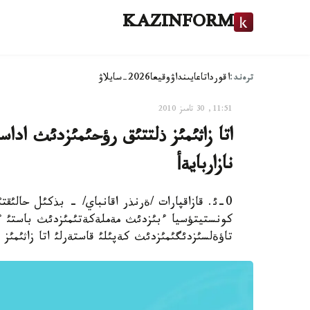
KAZINFORM
ترەند:
اقوردا
تاعايىنداۋ
وقيعا
2026-سايلاۋ
11:51, 30 تامىز 2010
اتا زاثئمئز ذلتتئق رؤحئمئزدئث اداس
نازاربايةأ
0-ئ. قازاقپارات /ةرنذر اقانباي/ - بذكئل حالئق
كونستيتؤسيا ءبئزدئث مةملةكةتئمئزدئث باستئ ءتو
تاؤةلسئزدئگئمئزدئث كةپئلئ قاستةرلئ اتا زاثئمئز 