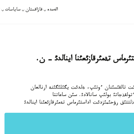
الەمدە
قازاقستان
ساياسات
ت
تئرماس تةمئرقازئعئنا اينالدئ - ن.
تئث تالقئسئنان ءوتئپ، ةلدئث يگئلئگئنة ارنالعان
لقذجاتئ بولئپ سانالادئ. سئن ساعاتتا
ذلتتئق رؤحئمئزدئث اداستئرماس تةمئرقازئعئنا اينالدئ