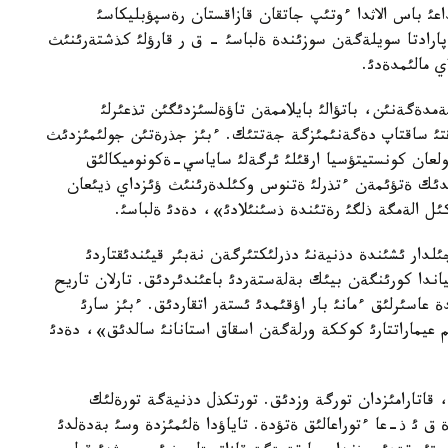
اعئ باس الاثدا ءوتئپ جاتقان قازاقستان رةسپؤبليكاسئ
العان اسكةري پارادتا سويلةگةن سوزئندة ةلباسئ - ق ر قارؤلئ كذشتةرئنئث
ي مالئمدةدئ.
مدةگةنئن، باتؤالئ بايلاممةن تاؤةلسئزدئگئن تذعئرلئ
قتئ ساقتاپ دةگةنئمئزگة جةتتئك. ءبئز جذرةتئن جولئمئزدئث
ولعان كونستيتؤسيا ارقئلئ ئرگةلئ ساياسي-ةكونوميكالئق
لدئك ةتؤئمةن ءتذرلئ ةتنوس وكئلدةرئنئث ؤئزداي ذيئعان
ئل الةمگة ذلگئ رةتئندة ذسئنئلادئ»، دةدئ ةلباسئ.
دار ئشئندة دذنيةنئ دذرلئكتئرگةن نةبئر قيئندئقتاردئ
دا كورئنگةن بيئك بةلةستةردئ باعئندئردئق. تارلان تاريح
 عاسئرلئق ءمانئ بار اؤقئمدئ ئستةر اتقاردئق. ءبئز سارئ
ئم عيماراتتارئ كوككة ورلةگةن اسقاق استانانئ سالدئق»، دةدئ
 قاتارامئزدان تورگة وزدئق. تورتكذل دذنيةگة تورةلئك
ق ئ ذ-عا ءتوراعالئق ةتؤدة. تاياؤدا ةلئمئزدة وسئ بةدةلدئ