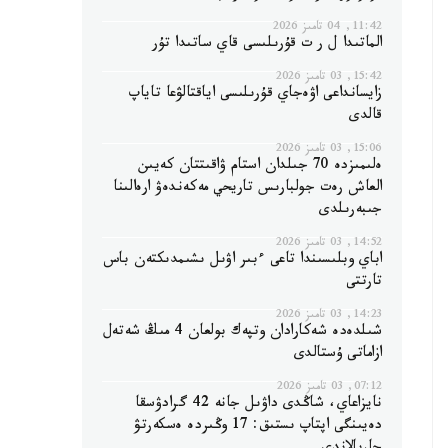
11:42, 04 تامىز 2026
الماتىدا ل ر ت قۇرىلىسى قاي ساتىدا تۇر
15:42, 03 تامىز 2026
زايسانداعى اۋەجاي قۇرىلىسى اياقتالۋعا تاياپ
قالدى
15:06, 03 تامىز 2026
ەلىمىزدە 70 جىلدان استام ۋاقىتتان كەيىن
العاش رەت جولبارىس تاريحي مەكەندەۋ ارەالىنا
جىبەرىلدى
14:52, 03 تامىز 2026
اباي وبلىسىندا تاعى ءبىر اۋىل ىشىمدىكتەن باس
تارتتى
14:23, 03 تامىز 2026
شىلدەدە شەكارادان وتپەك بولعان 4 مىڭ شەتەل
ازاماتى ۇستالدى
07:12, 03 تامىز 2026
نايزاعاي، شاڭدى داۋىل جانە 42 گرادۋسقا
دەيىنگى اپتاپ ىستىق: 17 وڭىردە ەسكەرتۋ