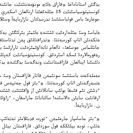
بذگئن استاناداعئ «قازاق ةلئ» مونؤمةنتئنئث جانئند
كونستيتؤسياسئنئث 15 جئلدئعئنا ارن
جوعارعئ باس قولباسشئسئ نذرسذلتان نازاربايةأ وسئلا
ةلباسئ وسئ جئلداردئث ئشئندة ةلئمئز بئرلئگئن بةكة
ةتكةنئن اتاپ كورسةتتئ. «تذراقتئلئق پةن تذتاستئ
جاثئلماس جوسئعئ، تالعام تاثداؤئمئزدئث تارازئسئ ب
رةفورمالاردئ ئسكة اسئردئق. كونستيتؤسيانئث كةپئ
ذلئسئنا اينالعان قازاقستاننئث ونةگةسئ بذگئندة بذك
مةملةكةت باسشئسئ سونئمةن قاتار قازاقستان وسئ جئل
ةثسةرگةنئن اتاپ كورسةتتئ. «ءبئز قول جةتپةس قيان
ءذشئن تئم قئسقا بولئپ سانالاتئن از ؤاقئتتئث ئشئندة
ارقانئث سايئن دالاسئندا سالتاناتئ جاراسقان، ءزاؤل
ن. نازاربايةأ.
«ءبئز جاسامپاز جارعئمةن ءتورت قذبئلامئز تةثةلئپ،
ةتئپ، توبة بيلئككة قول سوزدئق. قازاقستان بيئل ة 