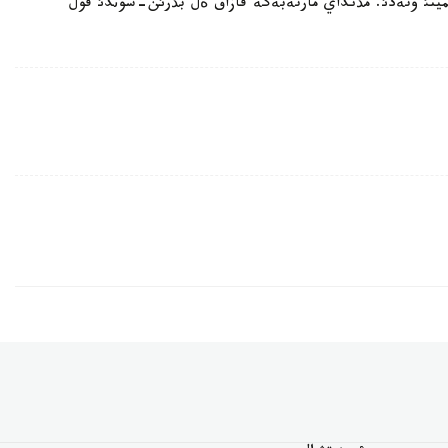
تئ وتةدئ. مذنداي مارتةبةگة قازاق ةل بذرئن-سوثدئ قول