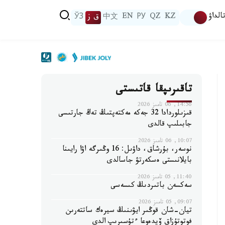
الداۋ
KZ
QZ
РУ
EN
中文
ق ز
ЎЗ
تاقىرىپقا قاتىستى
14:56, 06 تامىز 2026
قىزىلوردادا 32 جەكە مەكتەپتىڭ تەڭ جارتىسى
جابىلىپ قالدى
10:07, 06 تامىز 2026
نوسەر، بۇرشاق، داۋىل: 16 وڭىرگە اۋا رايىنا
بايلانىستى ەسكەرتۋ جاسالدى
11:40, 05 تامىز 2026
سەكسەن باتىردىڭ كىسەسى
09:07, 05 تامىز 2026
تيان-شان قوڭىر ايۋىنىڭ سيرەك ساتتەرىن
فوتوتۇزاق ۆيدەوعا ءتۇسىرىپ الدى