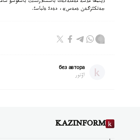
ذيئمعا مذشة مةملةكةت باسشئلارئنئث باسقوسؤ ساممي
جةتكئزگةن ةمةس»، دةدئ ةلباسئ.
без автора
اۆتور
KAZINFORM